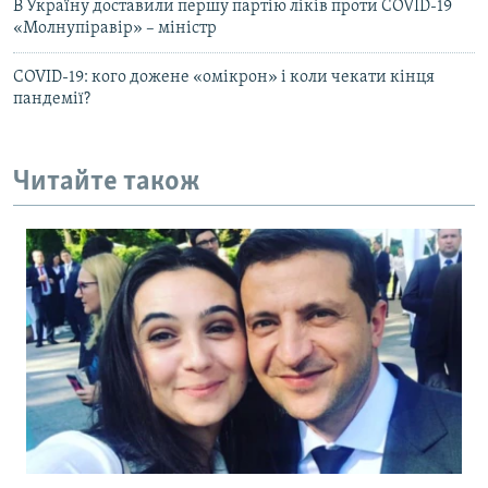
В Україну доставили першу партію ліків проти COVID-19
«Молнупіравір» – міністр
COVID-19: кого дожене «омікрон» і коли чекати кінця
пандемії?
Читайте також