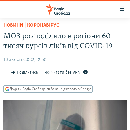
Доступність
посилання
Перейти
НОВИНИ | КОРОНАВІРУС
до
РАДІО СВОБОДА – 70 РОКІВ
МОЗ розподілило в регіони 60
основного
ВСЕ ЗА ДОБУ
матеріалу
тисяч курсів ліків від COVID-19
СТАТТІ
Перейти
до
10 лютого 2022, 12:50
ВІЙНА
ПОЛІТИКА
основної
РОСІЙСЬКА «ФІЛЬТРАЦІЯ»
Поділитись
Читати без VPN
ЕКОНОМІКА
навігації
Перейти
ДОНБАС.РЕАЛІЇ
СУСПІЛЬСТВО
до
Додати Радіо Свобода як бажане джерело в Google
КРИМ.РЕАЛІЇ
КУЛЬТУРА
пошуку
ТИ ЯК?
СПОРТ
СХЕМИ
УКРАЇНА
КИТАЙ.ВИКЛИКИ
СВІТ