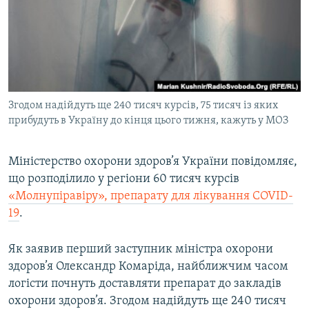
МУЛЬТИМЕДІА
ФОТО
СПЕЦПРОЄКТИ
ПОДКАСТИ
Згодом надійдуть ще 240 тисяч курсів, 75 тисяч із яких
прибудуть в Україну до кінця цього тижня, кажуть у МОЗ
КРИМ РЕАЛІЇ
РУС
Міністерство охорони здоров’я України повідомляє,
УКР
що розподілило у регіони 60 тисяч курсів
КТАТ
«Молнупіравіру», препарату для лікування COVID-
19
.
ДОЛУЧАЙСЯ!
Як заявив перший заступник міністра охорони
здоров’я Олександр Комаріда, найближчим часом
логісти почнуть доставляти препарат до закладів
охорони здоров’я. Згодом надійдуть ще 240 тисяч