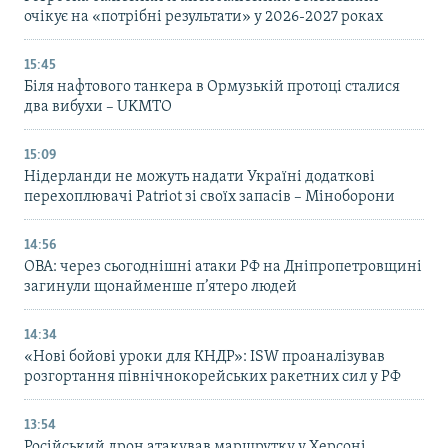
очікує на «потрібні результати» у 2026-2027 роках
15:45
Біля нафтового танкера в Ормузькій протоці сталися
два вибухи – UKMTO
15:09
Нідерланди не можуть надати Україні додаткові
перехоплювачі Patriot зі своїх запасів – Міноборони
14:56
ОВА: через сьогоднішні атаки РФ на Дніпропетровщині
загинули щонайменше п’ятеро людей
14:34
«Нові бойові уроки для КНДР»: ISW проаналізував
розгортання північнокорейських ракетних сил у РФ
13:54
Російський дрон атакував маршрутку у Херсоні,