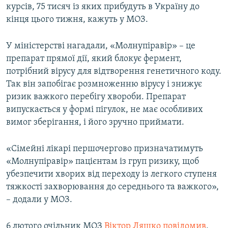
курсів, 75 тисяч із яких прибудуть в Україну до
Усі сайти RFE/RL
кінця цього тижня, кажуть у МОЗ.
У міністерстві нагадали, «Молнупіравір» – це
препарат прямої дії, який блокує фермент,
потрібний вірусу для відтворення генетичного коду.
Так він запобігає розмноженню вірусу і знижує
ризик важкого перебігу хвороби. Препарат
випускається у формі пігулок, не має особливих
вимог зберігання, і його зручно приймати.
«Сімейні лікарі першочергово призначатимуть
«Молнупіравір» пацієнтам із груп ризику, щоб
убезпечити хворих від переходу із легкого ступеня
тяжкості захворювання до середнього та важкого»,
– додали у МОЗ.
6 лютого очільник МОЗ
Віктор Ляшко повідомив
,