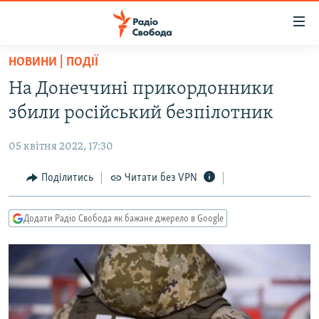
Доступність
посилання
Перейти
НОВИНИ | ПОДІЇ
до
РАДІО СВОБОДА – 70 РОКІВ
На Донеччині прикордонники
основного
ВСЕ ЗА ДОБУ
матеріалу
збили російський безпілотник
СТАТТІ
Перейти
до
05 квітня 2022, 17:30
ВІЙНА
ПОЛІТИКА
основної
РОСІЙСЬКА «ФІЛЬТРАЦІЯ»
Поділитись
Читати без VPN
ЕКОНОМІКА
навігації
Перейти
ДОНБАС.РЕАЛІЇ
СУСПІЛЬСТВО
до
Додати Радіо Свобода як бажане джерело в Google
КРИМ.РЕАЛІЇ
КУЛЬТУРА
пошуку
ТИ ЯК?
СПОРТ
СХЕМИ
УКРАЇНА
КИТАЙ.ВИКЛИКИ
СВІТ