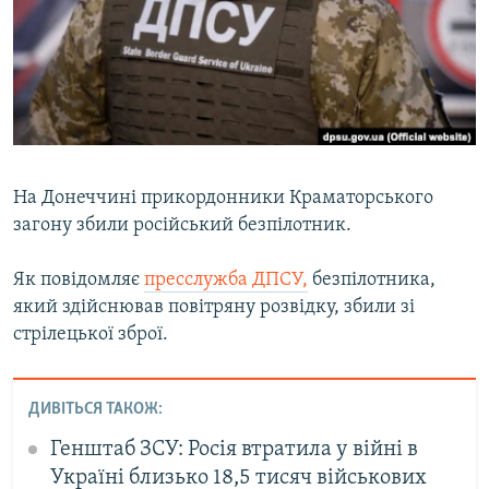
МУЛЬТИМЕДІА
ФОТО
СПЕЦПРОЄКТИ
ПОДКАСТИ
КРИМ РЕАЛІЇ
На Донеччині прикордонники Краматорського
РУС
загону збили російський безпілотник.
УКР
Як повідомляє
пресслужба ДПСУ,
безпілотника,
КТАТ
який здійснював повітряну розвідку, збили зі
стрілецької зброї.
ДОЛУЧАЙСЯ!
ДИВІТЬСЯ ТАКОЖ:
Генштаб ЗСУ: Росія втратила у війні в
Україні близько 18,5 тисяч військових