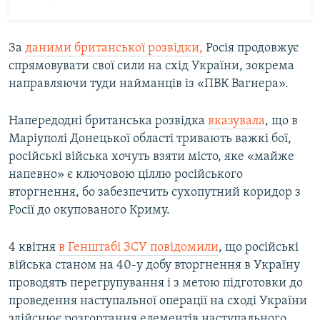
Усі сайти RFE/RL
За
даними британської розвідки,
Росія продовжує
спрямовувати свої сили на схід України, зокрема
направляючи туди найманців із «ПВК Вагнера».
Напередодні британська розвідка
вказувала
, що в
Маріуполі Донецької області тривають важкі бої,
російські війська хочуть взяти місто, яке «майже
напевно» є ключовою ціллю російського
вторгнення, бо забезпечить сухопутний коридор з
Росії до окупованого Криму.
4 квітня
в Генштабі ЗСУ повідомили
, що російські
війська станом на 40-у добу вторгнення в Україну
проводять перегрупування і з метою підготовки до
проведення наступальної операції на сході України
здійснює розгортання елементів наступального