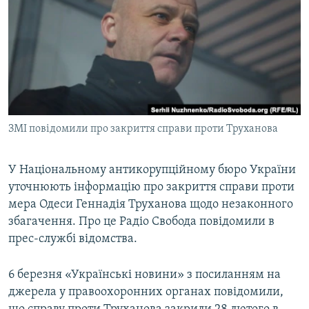
МУЛЬТИМЕДІА
ФОТО
СПЕЦПРОЄКТИ
ПОДКАСТИ
КРИМ РЕАЛІЇ
ЗМІ повідомили про закриття справи проти Труханова
РУС
УКР
У Національному антикорупційному бюро України
уточнюють інформацію про закриття справи проти
КТАТ
мера Одеси Геннадія Труханова щодо незаконного
збагачення. Про це Радіо Свобода повідомили в
ДОЛУЧАЙСЯ!
прес-службі відомства.
6 березня «Українські новини» з посиланням на
джерела у правоохоронних органах повідомили,