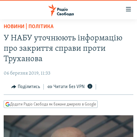
Доступність
посилання
Перейти
НОВИНИ | ПОЛІТИКА
до
РАДІО СВОБОДА – 70 РОКІВ
У НАБУ уточнюють інформацію
основного
ВСЕ ЗА ДОБУ
матеріалу
про закриття справи проти
СТАТТІ
Перейти
Труханова
до
ВІЙНА
ПОЛІТИКА
основної
06 березня 2019, 11:33
РОСІЙСЬКА «ФІЛЬТРАЦІЯ»
ЕКОНОМІКА
навігації
Перейти
Поділитись
Читати без VPN
ДОНБАС.РЕАЛІЇ
СУСПІЛЬСТВО
до
КРИМ.РЕАЛІЇ
КУЛЬТУРА
пошуку
Додати Радіо Свобода як бажане джерело в Google
ТИ ЯК?
СПОРТ
СХЕМИ
УКРАЇНА
КИТАЙ.ВИКЛИКИ
СВІТ