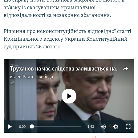
що справу проти Труханова закрили 28 лютого в
Усі сайти RFE/RL
зв’язку із скасуванням кримінальної
відповідальності за незаконне збагачення.
Рішення про неконституційність відповідної статті
Кримінального кодексу України Конституційний
суд прийняв 26 лютого.
Труханов на час слідства залишається на посаді мера Одеси – суд (відео)
відео
Радіо Свобода
No media source currently available
0:00
1:43