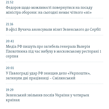
21:52
Федоров щодо можливості повернутися на посаду
міністра оборони: на сьогодні немає чіткого «ні»
21:16
В офісі Вучича анонсували візит Зеленського до Сербії
20:41
Медіа РФ пишуть про загибель генерала Валерія
Плохотнюка під час вибуху в московському ресторані 1
серпня
20:01
У Павлограді удар РФ знищив депо «Укрпошти»,
загинули дві працівниці – Смілянський
19:29
Зеленський звільнив послів України у чотирьох
країнах