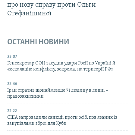
про нову справу проти Ольги
Стефанішиної
ОСТАННІ НОВИНИ
23:07
Генсекретар ООН засудив удари Росії по Україні й
«ескалацію конфлікту, зокрема, на території РФ»
22:46
Іран стратив щонайменше 71 людину в липні –
правозахисники
22:22
США запровадили санкції проти осіб, пов’язаних із
закупівлями зброї для Куби