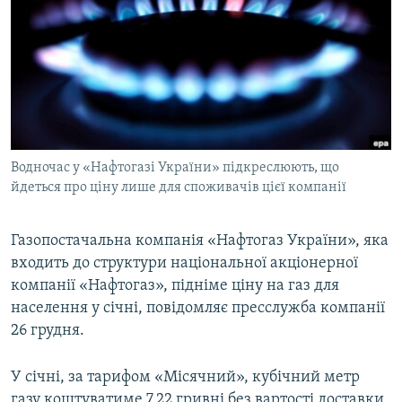
МУЛЬТИМЕДІА
ФОТО
СПЕЦПРОЄКТИ
ПОДКАСТИ
КРИМ РЕАЛІЇ
Водночас у «Нафтогазі України» підкреслюють, що
РУС
йдеться про ціну лише для споживачів цієї компанії
УКР
Газопостачальна компанія «Нафтогаз України», яка
КТАТ
входить до структури національної акціонерної
компанії «Нафтогаз», підніме ціну на газ для
ДОЛУЧАЙСЯ!
населення у січні, повідомляє пресслужба компанії
26 грудня.
У січні, за тарифом «Місячний», кубічний метр
газу коштуватиме 7,22 гривні без вартості доставки.