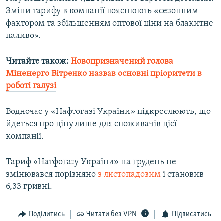
Усі сайти RFE/RL
Зміни тарифу в компанії пояснюють «сезонним
фактором та збільшенням оптової ціни на блакитне
паливо».
Читайте також:
Новопризначений голова
Міненерго Вітренко назвав основні пріоритети в
роботі галузі
Водночас у «Нафтогазі України» підкреслюють, що
йдеться про ціну лише для споживачів цієї
компанії.
Тариф «Натфогазу України» на грудень не
змінювався порівняно
з листопадовим
і становив
6,33 гривні.
Поділитись
Читати без VPN
Підписатись