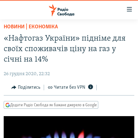
Доступність
посилання
Перейти
НОВИНИ | ЕКОНОМІКА
до
РАДІО СВОБОДА – 70 РОКІВ
«Нафтогаз України» підніме для
основного
ВСЕ ЗА ДОБУ
матеріалу
своїх споживачів ціну на газ у
СТАТТІ
Перейти
січні на 14%
до
ВІЙНА
ПОЛІТИКА
основної
26 грудня 2020, 22:32
РОСІЙСЬКА «ФІЛЬТРАЦІЯ»
ЕКОНОМІКА
навігації
Перейти
Поділитись
Читати без VPN
ДОНБАС.РЕАЛІЇ
СУСПІЛЬСТВО
до
КРИМ.РЕАЛІЇ
КУЛЬТУРА
пошуку
Додати Радіо Свобода як бажане джерело в Google
ТИ ЯК?
СПОРТ
СХЕМИ
УКРАЇНА
КИТАЙ.ВИКЛИКИ
СВІТ