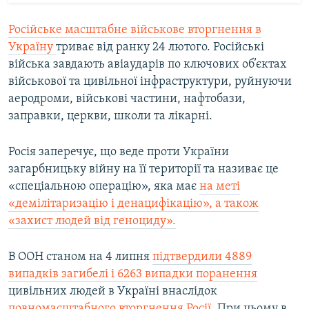
Російське масштабне військове вторгнення в
Україну
триває від ранку 24 лютого. Російські
війська завдають авіаударів по ключових об’єктах
військової та цивільної інфраструктури, руйнуючи
аеродроми, військові частини, нафтобази,
заправки, церкви, школи та лікарні.
Росія заперечує, що веде проти України
загарбницьку війну на її території та називає це
«спеціальною операцію», яка має
на меті
«демілітаризацію і денацифікацію», а також
«захист людей від геноциду».
В ООН станом на 4 липня
підтвердили 4889
випадків загибелі і 6263 випадки поранення
цивільних людей в Україні внаслідок
повномасштабного вторгнення Росії
. При цьому в