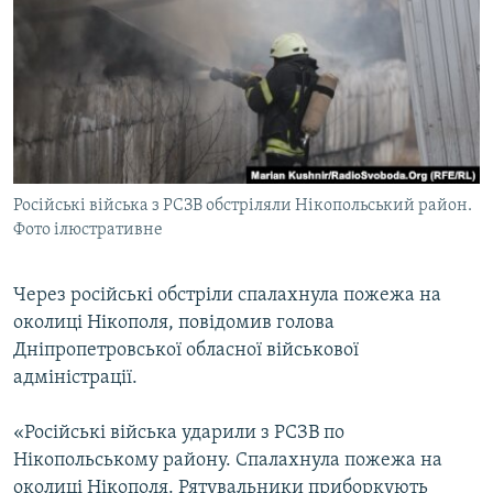
МУЛЬТИМЕДІА
ФОТО
СПЕЦПРОЄКТИ
ПОДКАСТИ
КРИМ РЕАЛІЇ
Російські війська з РСЗВ обстріляли Нікопольський район.
РУС
Фото ілюстративне
УКР
Через російські обстріли спалахнула пожежа на
КТАТ
околиці Нікополя, повідомив голова
Дніпропетровської обласної військової
ДОЛУЧАЙСЯ!
адміністрації.
«Російські війська ударили з РСЗВ по
Нікопольському району. Спалахнула пожежа на
околиці Нікополя. Рятувальники приборкують