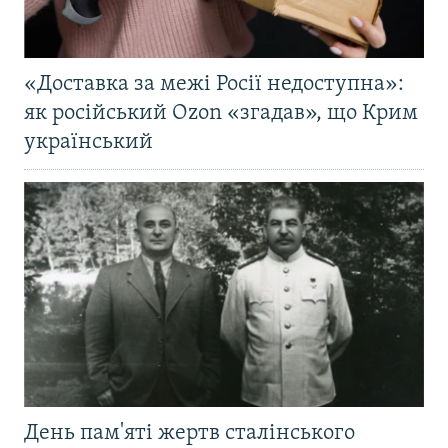
«Доставка за межі Росії недоступна»:
як російський Ozon «згадав», що Крим
український
День пам'яті жертв сталінського