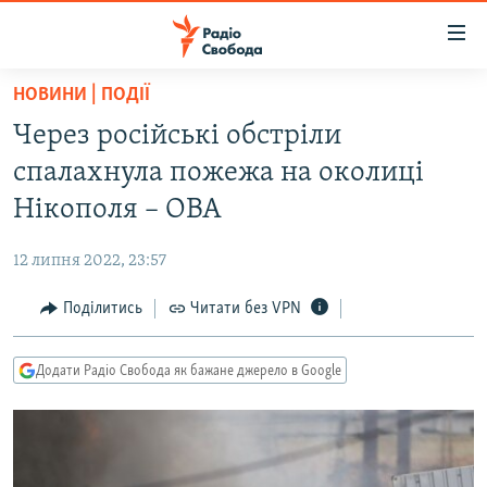
Доступність
посилання
Перейти
НОВИНИ | ПОДІЇ
до
РАДІО СВОБОДА – 70 РОКІВ
Через російські обстріли
основного
ВСЕ ЗА ДОБУ
матеріалу
спалахнула пожежа на околиці
СТАТТІ
Перейти
Нікополя – ОВА
до
ВІЙНА
ПОЛІТИКА
основної
12 липня 2022, 23:57
РОСІЙСЬКА «ФІЛЬТРАЦІЯ»
ЕКОНОМІКА
навігації
Перейти
Поділитись
Читати без VPN
ДОНБАС.РЕАЛІЇ
СУСПІЛЬСТВО
до
КРИМ.РЕАЛІЇ
КУЛЬТУРА
пошуку
Додати Радіо Свобода як бажане джерело в Google
ТИ ЯК?
СПОРТ
СХЕМИ
УКРАЇНА
КИТАЙ.ВИКЛИКИ
СВІТ