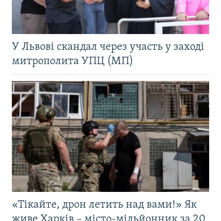
У Львові скандал через участь у заході
митрополита УПЦ (МП)
«Тікайте, дрон летить над вами!» Як
живе Харків – місто-мільйонник за 20