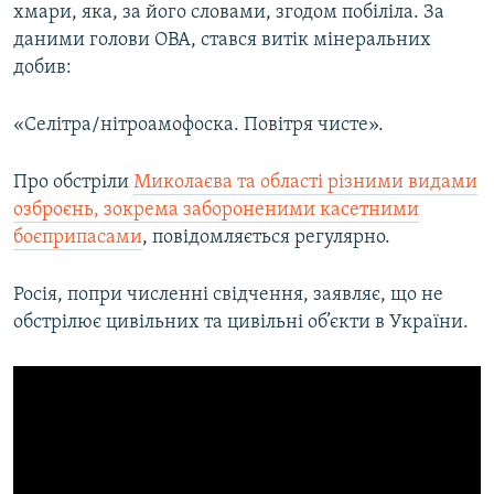
хмари, яка, за його словами, згодом побіліла. За
даними голови ОВА, стався витік мінеральних
добив:
«Селітра/нітроамофоска. Повітря чисте».
Про обстріли
Миколаєва та області різними видами
озброєнь, зокрема забороненими касетними
боєприпасами
, повідомляється регулярно.
Росія, попри численні свідчення, заявляє, що не
обстрілює цивільних та цивільні об’єкти в України.