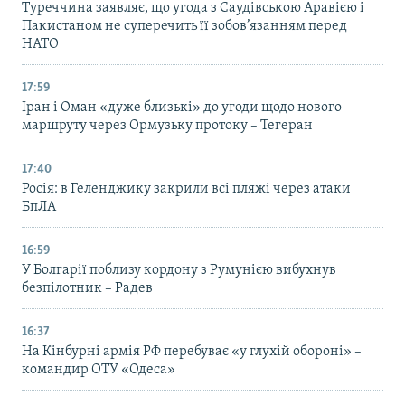
Туреччина заявляє, що угода з Саудівською Аравією і
Пакистаном не суперечить її зобов’язанням перед
НАТО
17:59
Іран і Оман «дуже близькі» до угоди щодо нового
маршруту через Ормузьку протоку – Тегеран
17:40
Росія: в Геленджику закрили всі пляжі через атаки
БпЛА
16:59
У Болгарії поблизу кордону з Румунією вибухнув
безпілотник – Радев
16:37
На Кінбурні армія РФ перебуває «у глухій обороні» –
командир ОТУ «Одеса»