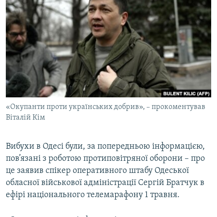
МУЛЬТИМЕДІА
ФОТО
СПЕЦПРОЄКТИ
ПОДКАСТИ
КРИМ РЕАЛІЇ
РУС
«Окупанти проти українських добрив», – прокоментував
УКР
Віталій Кім
КТАТ
Вибухи в Одесі були, за попередньою інформацією,
пов’язані з роботою протиповітряної оборони – про
ДОЛУЧАЙСЯ!
це заявив спікер оперативного штабу Одеської
обласної військової адміністрації Сергій Братчук в
ефірі національного телемарафону 1 травня.