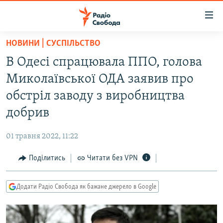
Доступність
посилання
Перейти
НОВИНИ | СУСПІЛЬСТВО
до
РАДІО СВОБОДА – 70 РОКІВ
В Одесі спрацювала ППО, голова
основного
ВСЕ ЗА ДОБУ
матеріалу
Миколаївської ОДА заявив про
СТАТТІ
Перейти
обстріл заводу з виробництва
до
ВІЙНА
ПОЛІТИКА
добрив
основної
РОСІЙСЬКА «ФІЛЬТРАЦІЯ»
ЕКОНОМІКА
навігації
01 травня 2022, 11:22
Перейти
ДОНБАС.РЕАЛІЇ
СУСПІЛЬСТВО
до
Поділитись
Читати без VPN
КРИМ.РЕАЛІЇ
КУЛЬТУРА
пошуку
ТИ ЯК?
СПОРТ
Додати Радіо Свобода як бажане джерело в Google
СХЕМИ
УКРАЇНА
КИТАЙ.ВИКЛИКИ
СВІТ