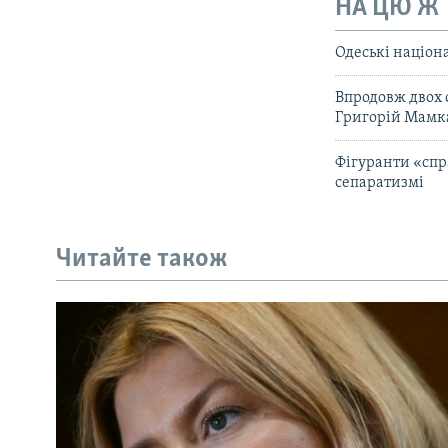
НА ЦЮ Ж
Одеські націон
Впродовж двох о
Григорій Мамк
Фігуранти «спра
сепаратизмі
Читайте також