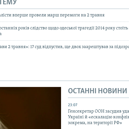
 ТЕМУ
алісти вперше провели марш перемоги на 2 травня
станніх років слідство щодо одеської трагедії 2014 року стоїть 
а
ви 2 травня»: 17 суд відпустив, ще двох заарештував за підозр
ОСТАННІ НОВИНИ
23:07
Генсекретар ООН засудив уда
Україні й «ескалацію конфлік
зокрема, на території РФ»