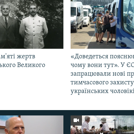
м'яті жертв
«Доведеться поясню
ького Великого
чому вони тут». У Є
запрацювали нові п
тимчасового захисту
українських чоловік