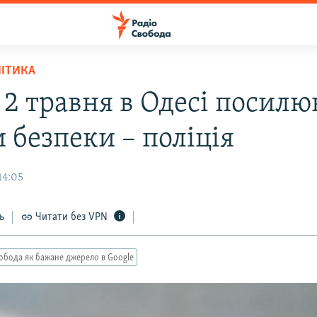
ЛІТИКА
 2 травня в Одесі посил
 безпеки – поліція
14:05
ь
Читати без VPN
обода як бажане джерело в Google