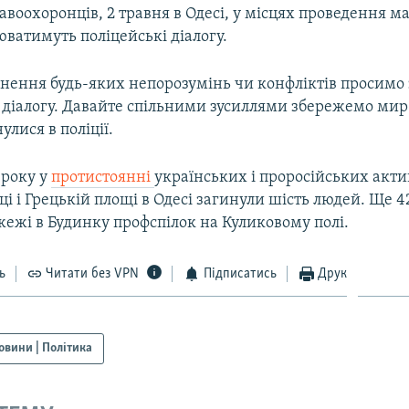
воохоронців, 2 травня в Одесі, у місцях проведення м
юватимуть поліцейські діалогу.
кнення будь-яких непорозумінь чи конфліктів просимо 
діалогу. Давайте спільними зусиллями збережемо мир 
нулися в поліції.
 року у
протистоянні
українських і проросійських актив
ці і Грецькій площі в Одесі загинули шість людей. Ще 4
ежі в Будинку профспілок на Куликовому полі.
ь
Читати без VPN
Підписатись
Друк
овини | Політика