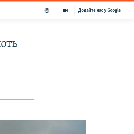
Додайте нас у Google
юють