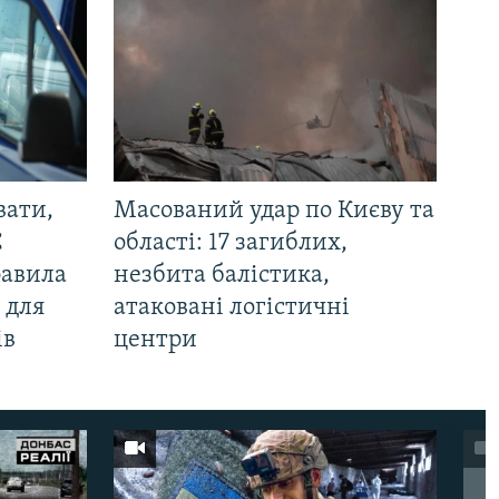
вати,
Масований удар по Києву та
С
області: 17 загиблих,
равила
незбита балістика,
 для
атаковані логістичні
ів
центри