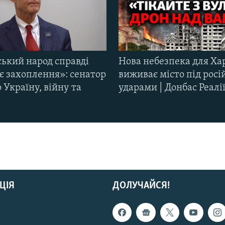
ський народ справді
Нова небезпека для Ха
є захоплення»: сенатор
виживає місто під рос
Україну, війну та
ударами | Донбас Реалі
ЦІЯ
ДОЛУЧАЙСЯ!