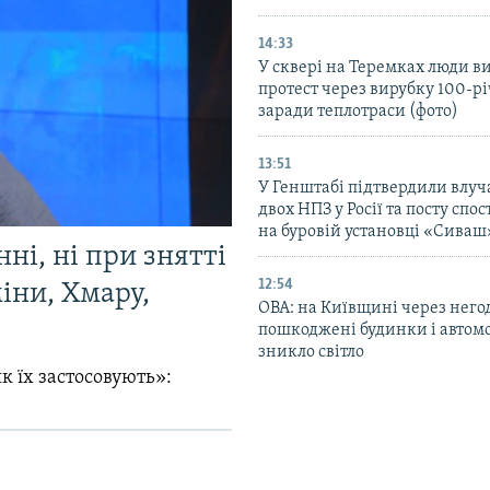
14:33
У сквері на Теремках люди 
протест через вирубку 100-р
заради теплотраси (фото)
13:51
У Генштабі підтвердили влуч
двох НПЗ у Росії та посту сп
на буровій установці «Сиваш
ні, ні при знятті
12:54
міни, Хмару,
ОВА: на Київщині через него
пошкоджені будинки і автомо
зникло світло
к їх застосовують»: