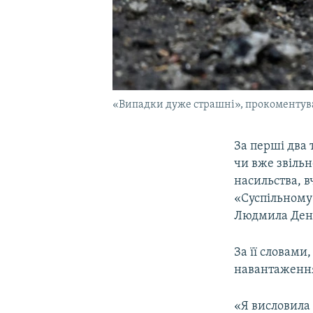
«Випадки дуже страшні», прокоментув
За перші два
чи вже звіль
насильства, 
«Суспільному
Людмила Дені
За її словами
навантаженн
«Я висловила