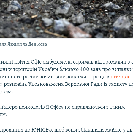
ала Людмила Денісова
 тижні квітня Офіс омбудсмена отримав від громадян з
нених територій України близько 400 заяв про випадки
вчиненого російськими військовими. Про це в
інтерв’ю
» розповіла Уповноважена Верховної Ради із захисту 
сова.
, п’ятеро психологів її Офісу не справляються з таким
ям.
 прохання до ЮНІСЕФ, щоб вони збільшили майже у дв