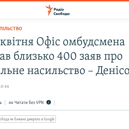
СПІЛЬСТВО
в квітня Офіс омбудсмена
ав близько 400 заяв про
альне насильство – Деніс
18:44
ь
Читати без VPN
обода як бажане джерело в Google