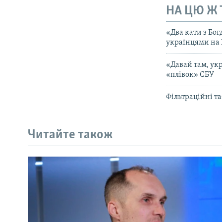
НА ЦЮ Ж
«Два кати з Бо
українцями на
«Давай там, ук
«плівок» СБУ
Фільтраційні та
Читайте також