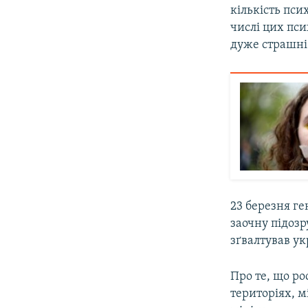
кількість пси
числі цих пси
дуже страшні»
23 березня г
заочну підозр
зґвалтував ук
Про те, що р
територіях, 