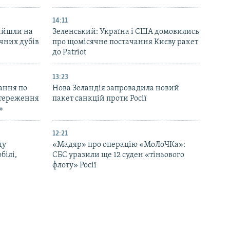
14:11
вийшли на
Зеленський: Україна і США домовились
ічних дубів
про щомісячне постачання Києву ракет
до Patriot
13:23
ання по
Нова Зеландія запровадила новий
остереження
пакет санкцій проти Росії
»
12:21
ду
«Мадяр» про операцію «МоЛоЧКа»:
білі,
СБС уразили ще 12 суден «тіньового
флоту» Росії