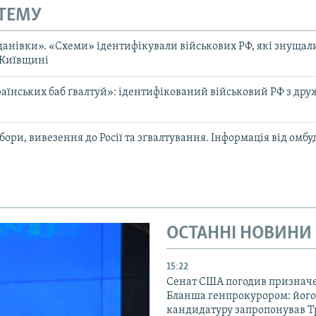
 ТЕМУ
гданівки». «Схеми» ідентифікували військових РФ, які знущал
 Київщині
раїнських баб ґвалтуй»: ідентифікований військовий РФ з дру
бори, вивезення до Росії та зґвалтування. Інформація від омб
ОСТАННІ НОВИНИ
15:22
Сенат США погодив признач
Бланша генпрокурором: його
кандидатуру запропонував 