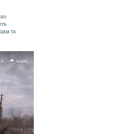
чно
ють
цям та
ED
SHARE