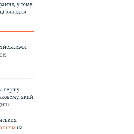
орання, у тому
 ці випадки
осійськими
ти
о першу
ськовому, який
щині.
їнських
ланням
на