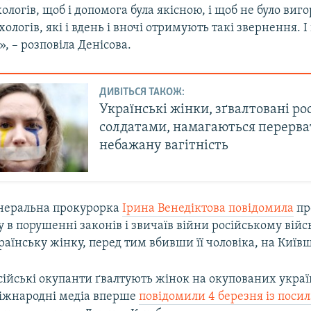
хологів, щоб і допомога була якісною, і щоб не було виг
хологів, які і вдень і вночі отримують такі звернення. І
, – розповіла Денісова.
ДИВІТЬСЯ ТАКОЖ:
Українські жінки, зґвалтовані р
солдатами, намагаються перерва
небажану вагітність
енеральна прокурорка
Ірина Венедіктова повідомила
пр
у в порушенні законів і звичаїв війни російському вій
раїнську жінку, перед тим вбивши її чоловіка, на Київ
осійські окупанти ґвалтують жінок на окупованих укра
міжнародні медіа вперше
повідомили 4 березня із поси