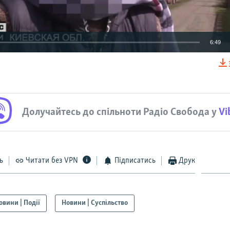
6:49
EMBED
Долучайтесь до спільноти Радіо Свобода у
Vi
Auto
240p
360p
480p
720p
ь
Читати без VPN
Підписатись
Друк
овини | Події
Новини | Суспільство