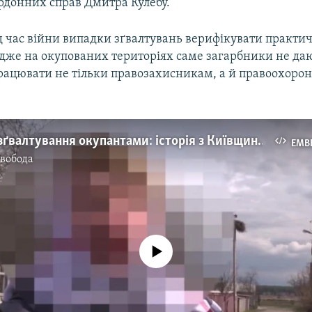
ордонних справ Дмитра Кулебу.
д час війни випадки зґвалтувань верифікувати практи
дже на окупованих територіях саме загарбники не да
рацювати не тільки правозахисникам, а й правоохорон
Жінка про зґвалтування окупантами: історія з Київщини (відео)
EMB
Свобода
No media source currently available