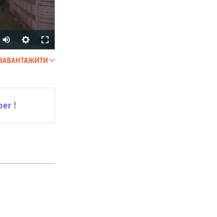
Auto
240p
ЗАВАНТАЖИТИ
SHARE
360p
480p
ber
!
720p
px
width