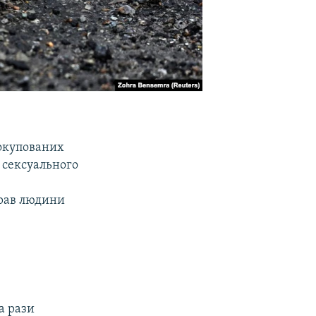
 окупованих
 сексуального
прав людини
а рази