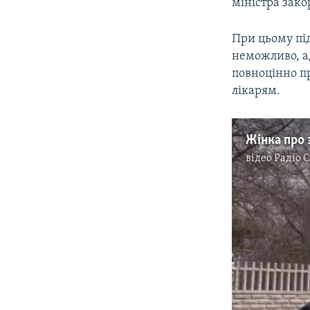
міністра зак
При цьому пі
неможливо, а
повноцінно п
лікарям.
відео
Радіо 