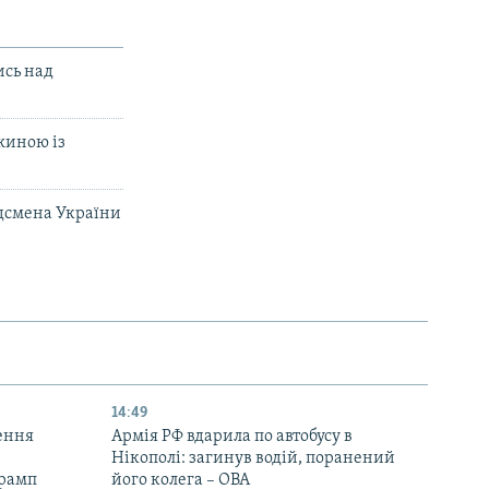
ись над
жиною із
удсмена України
14:49
ення
Армія РФ вдарила по автобусу в
Нікополі: загинув водій, поранений
Трамп
його колега – ОВА