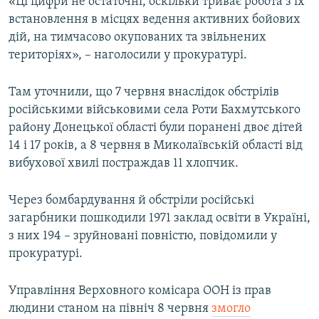
«Ці цифри не остаточні, оскільки триває робота з їх
встановлення в місцях ведення активних бойових
дій, на тимчасово окупованих та звільнених
Усі сайти RFE/RL
територіях», – наголосили у прокуратурі.
Там уточнили, що 7 червня внаслідок обстрілів
російськими військовими села Роти Бахмутського
району Донецької області були поранені двоє дітей
14 і 17 років, а 8 червня в Миколаївській області від
вибухової хвилі постраждав 11 хлопчик.
Через бомбардування й обстріли російські
загарбники пошкодили 1971 заклад освіти в Україні,
з них 194 – зруйновані повністю, повідомили у
прокуратурі.
Управління Верховного комісара ООН із прав
людини станом на північ 8 червня
змогло