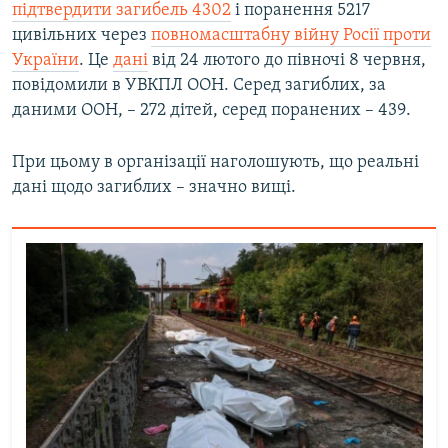
підтвердити загибель 4302
і поранення 5217
цивільних через
повномасштабну війну Росії проти
України
. Це
дані
від 24 лютого до півночі 8 червня,
повідомили в УВКПЛ ООН. Серед загиблих, за
даними ООН, – 272 дітей, серед поранених – 439.
При цьому в організації наголошують, що реальні
дані щодо загиблих – значно вищі.