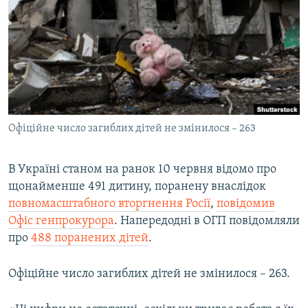
КИТАЙ.ВИКЛИКИ
МУЛЬТИМЕДІА
ФОТО
СПЕЦПРОЄКТИ
ПОДКАСТИ
Офіційне число загиблих дітей не змінилося – 263
КРИМ РЕАЛІЇ
РУС
В Україні станом на ранок 10 червня відомо про
щонайменше 491 дитину, поранену внаслідок
УКР
повномасштабного вторгнення Росії
,
повідомив
КТАТ
Офіс генпрокурора
. Напередодні в ОГП повідомляли
про
488 поранених дітей
.
ДОЛУЧАЙСЯ!
Офіційне число загиблих дітей не змінилося – 263.