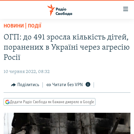
Доступність
посилання
Перейти
НОВИНИ | ПОДІЇ
до
РАДІО СВОБОДА – 70 РОКІВ
ОГП: до 491 зросла кількість дітей,
основного
ВСЕ ЗА ДОБУ
матеріалу
поранених в Україні через агресію
СТАТТІ
Перейти
Росії
до
ВІЙНА
ПОЛІТИКА
основної
10 червня 2022, 08:32
РОСІЙСЬКА «ФІЛЬТРАЦІЯ»
ЕКОНОМІКА
навігації
Перейти
Поділитись
Читати без VPN
ДОНБАС.РЕАЛІЇ
СУСПІЛЬСТВО
до
КРИМ.РЕАЛІЇ
КУЛЬТУРА
пошуку
Додати Радіо Свобода як бажане джерело в Google
ТИ ЯК?
СПОРТ
СХЕМИ
УКРАЇНА
ПРИАЗОВ’Я
СВІТ