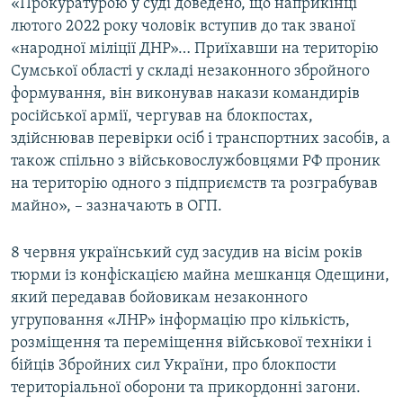
«Прокуратурою у суді доведено, що наприкінці
Усі сайти RFE/RL
лютого 2022 року чоловік вступив до так званої
«народної міліції ДНР»… Приїхавши на територію
Сумської області у складі незаконного збройного
формування, він виконував накази командирів
російської армії, чергував на блокпостах,
здійснював перевірки осіб і транспортних засобів, а
також спільно з військовослужбовцями РФ проник
на територію одного з підприємств та розграбував
майно», – зазначають в ОГП.
8 червня український суд засудив на вісім років
тюрми із конфіскацією майна мешканця Одещини,
який передавав бойовикам незаконного
угруповання «ЛНР» інформацію про кількість,
розміщення та переміщення військової техніки і
бійців Збройних сил України, про блокпости
територіальної оборони та прикордонні загони.