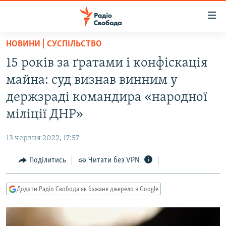
Доступність
посилання
Перейти
НОВИНИ | СУСПІЛЬСТВО
до
РАДІО СВОБОДА – 70 РОКІВ
15 років за ґратами і конфіскація
основного
ВСЕ ЗА ДОБУ
матеріалу
майна: суд визнав винним у
СТАТТІ
Перейти
держзраді командира «народної
до
ВІЙНА
ПОЛІТИКА
міліції ДНР»
основної
РОСІЙСЬКА «ФІЛЬТРАЦІЯ»
ЕКОНОМІКА
навігації
13 червня 2022, 17:57
Перейти
ДОНБАС.РЕАЛІЇ
СУСПІЛЬСТВО
до
Поділитись
Читати без VPN
КРИМ.РЕАЛІЇ
КУЛЬТУРА
пошуку
ТИ ЯК?
СПОРТ
Додати Радіо Свобода як бажане джерело в Google
СХЕМИ
УКРАЇНА
КИТАЙ.ВИКЛИКИ
СВІТ