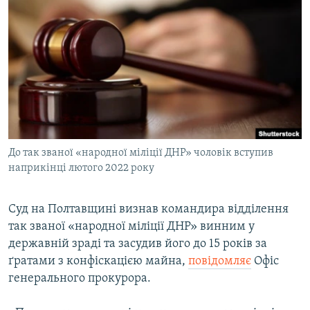
МУЛЬТИМЕДІА
ФОТО
СПЕЦПРОЄКТИ
ПОДКАСТИ
КРИМ РЕАЛІЇ
РУС
До так званої «народної міліції ДНР» чоловік вступив
УКР
наприкінці лютого 2022 року
КТАТ
Суд на Полтавщині визнав командира відділення
так званої «народної міліції ДНР» винним у
ДОЛУЧАЙСЯ!
державній зраді та засудив його до 15 років за
ґратами з конфіскацією майна,
повідомляє
Офіс
генерального прокурора.