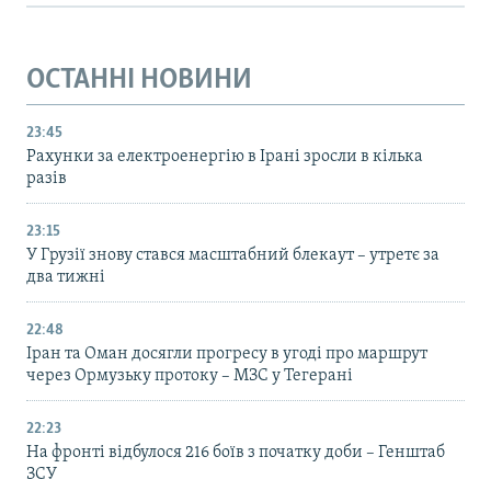
ОСТАННІ НОВИНИ
23:45
Рахунки за електроенергію в Ірані зросли в кілька
разів
23:15
У Грузії знову стався масштабний блекаут – утретє за
два тижні
22:48
Іран та Оман досягли прогресу в угоді про маршрут
через Ормузьку протоку – МЗС у Тегерані
22:23
На фронті відбулося 216 боїв з початку доби – Генштаб
ЗСУ