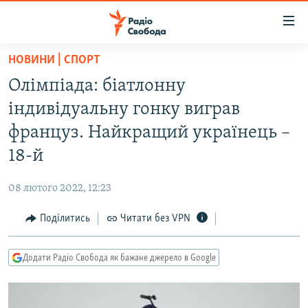
Доступність
посилання
Перейти
НОВИНИ | СПОРТ
до
РАДІО СВОБОДА – 70 РОКІВ
Олімпіада: біатлонну
основного
ВСЕ ЗА ДОБУ
матеріалу
індивідуальну гонку виграв
СТАТТІ
Перейти
француз. Найкращий українець –
до
ВІЙНА
ПОЛІТИКА
18-й
основної
РОСІЙСЬКА «ФІЛЬТРАЦІЯ»
ЕКОНОМІКА
навігації
08 лютого 2022, 12:23
Перейти
ДОНБАС.РЕАЛІЇ
СУСПІЛЬСТВО
до
Поділитись
Читати без VPN
КРИМ.РЕАЛІЇ
КУЛЬТУРА
пошуку
ТИ ЯК?
СПОРТ
Додати Радіо Свобода як бажане джерело в Google
СХЕМИ
УКРАЇНА
ПРИАЗОВ’Я
СВІТ