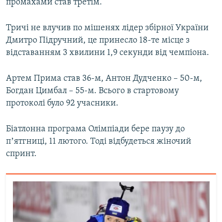
промахами став третім.
Усі сайти RFE/RL
Тричі не влучив по мішенях лідер збірної України
Дмитро Підручний, це принесло 18-те місце з
відставанням 3 хвилини 1,9 секунди від чемпіона.
Артем Прима став 36-м, Антон Дудченко – 50-м,
Богдан Цимбал – 55-м. Всього в стартовому
протоколі було 92 учасники.
Біатлонна програма Олімпіади бере паузу до
пʼятгниці, 11 лютого. Тоді відбудеться жіночий
спринт.