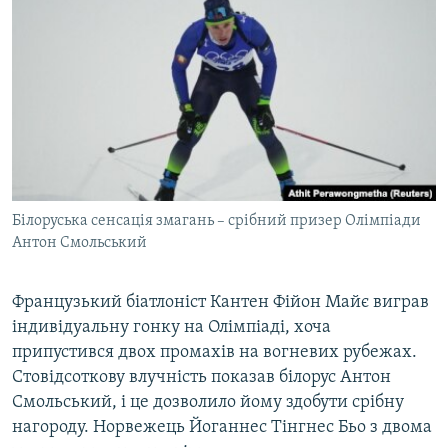
КИТАЙ.ВИКЛИКИ
МУЛЬТИМЕДІА
ФОТО
СПЕЦПРОЄКТИ
ПОДКАСТИ
КРИМ РЕАЛІЇ
Білоруська сенсація змагань – срібний призер Олімпіади
РУС
Антон Смольський
УКР
Французький біатлоніст Кантен Фійон Майє виграв
КТАТ
індивідуальну гонку на Олімпіаді, хоча
припустився двох промахів на вогневих рубежах.
ДОЛУЧАЙСЯ!
Стовідсоткову влучність показав білорус Антон
Смольський, і це дозволило йому здобути срібну
нагороду. Норвежець Йоганнес Тінгнес Бьо з двома