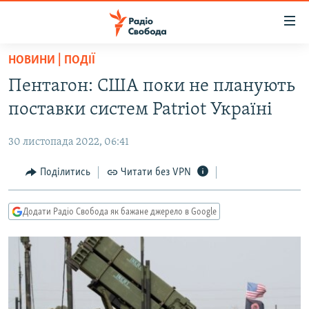
Доступність
посилання
Перейти
НОВИНИ | ПОДІЇ
до
РАДІО СВОБОДА – 70 РОКІВ
Пентагон: США поки не планують
основного
ВСЕ ЗА ДОБУ
матеріалу
поставки систем Patriot Україні
СТАТТІ
Перейти
до
30 листопада 2022, 06:41
ВІЙНА
ПОЛІТИКА
основної
РОСІЙСЬКА «ФІЛЬТРАЦІЯ»
Поділитись
Читати без VPN
ЕКОНОМІКА
навігації
Перейти
ДОНБАС.РЕАЛІЇ
СУСПІЛЬСТВО
до
Додати Радіо Свобода як бажане джерело в Google
КРИМ.РЕАЛІЇ
КУЛЬТУРА
пошуку
ТИ ЯК?
СПОРТ
СХЕМИ
УКРАЇНА
КИТАЙ.ВИКЛИКИ
СВІТ