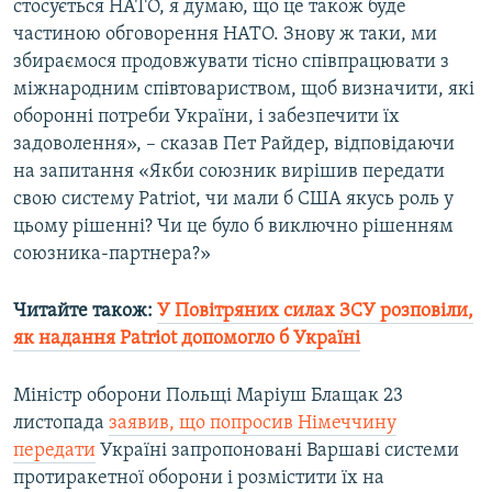
стосується НАТО, я думаю, що це також буде
частиною обговорення НАТО. Знову ж таки, ми
збираємося продовжувати тісно співпрацювати з
міжнародним співтовариством, щоб визначити, які
оборонні потреби України, і забезпечити їх
задоволення», – сказав Пет Райдер, відповідаючи
на запитання «Якби союзник вирішив передати
свою систему Patriot, чи мали б США якусь роль у
цьому рішенні? Чи це було б виключно рішенням
союзника-партнера?»
Читайте також:
У Повітряних силах ЗСУ розповіли,
як надання Patriot допомогло б Україні
Міністр оборони Польщі Маріуш Блащак 23
листопада
заявив, що попросив Німеччину
передати
Україні запропоновані Варшаві системи
протиракетної оборони і розмістити їх на