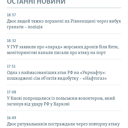
ОСТАННІ НОВИНИ
18:57
Двоє людей тяжко поранені на Рівненщині через вибух
гранати – поліція
18:32
У ГУР заявили про «парад» морських дронів біля Ялти,
моніторингові канали писали про атаку на порт
17:51
Одна з наймасованіших атак РФ на «Укрнафту»:
пошкоджені сім об’єктів видобутку – «Нафтогаз»
17:08
У Києві попрощалися із польським волонтером, який
загинув від удару РФ у Харкові
16:49
Двоє рятувальників постраждали через повторну атаку