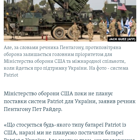
МУЛЬТИМЕДІА
ФОТО
СПЕЦПРОЄКТИ
ПОДКАСТИ
Але, за словами речника Пентагону, протиповітряна
оборона залишається головним пріоритетом для
КРИМ РЕАЛІЇ
Міністерства оборони США та міжнародної спільноти,
РУС
коли йдеться про підтримку України. На фото - система
УКР
Patriot
КТАТ
Міністерство оборони США поки не планує
поставки систем Patriot для України, заявив речник
ДОЛУЧАЙСЯ!
Пентагону Пет Райдер.
«Що стосується будь-якого типу батареї Patriot із
США, наразі ми не плануємо постачати батареї