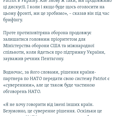
Patriot в Україну. Але знову ж таки, ми продовжимо
Усі сайти RFE/RL
ці дискусії. І коли і якщо буде щось оголосити на
цьому фронті, ми це зробимо», – сказав він під час
брифінгу.
Проте протиповітряна оборона продовжує
залишатися головним пріоритетом для
Міністерства оборони США та міжнародної
спільноти, коли йдеться про підтримку України,
зауважив речник Пентагону.
Водночас, за його словами, рішення країни-
партнера по НАТО передати свою систему Patriot є
«суверенним», але це також буде частиною
обговорень НАТО.
«Я не хочу говорити від імені інших країн.
Безумовно, це суверенне рішення. Оскільки це