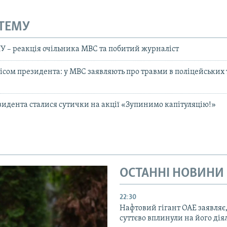
 ТЕМУ
У – реакція очільника МВС та побитий журналіст
ісом президента: у МВС заявляють про травми в поліцейських 
зидента сталися сутички на акції «Зупинимо капітуляцію!»
ОСТАННІ НОВИНИ
22:30
Нафтовий гігант ОАЕ заявляє
суттєво вплинули на його дія