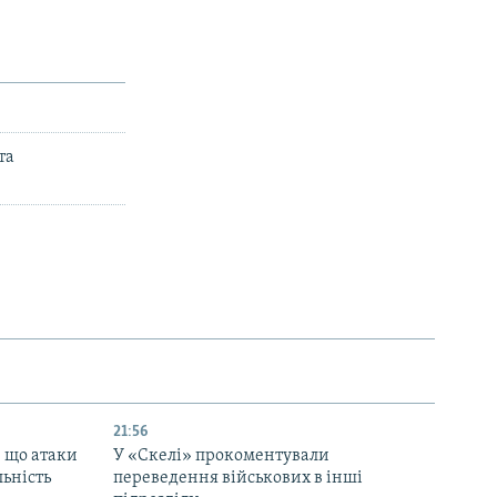
та
21:56
, що атаки
У «Скелі» прокоментували
льність
переведення військових в інші