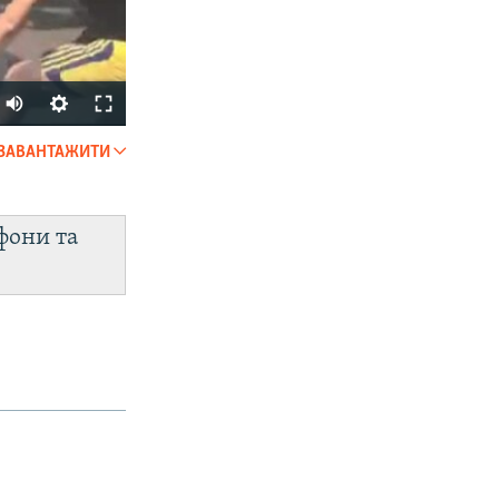
Auto
240p
ЗАВАНТАЖИТИ
SHARE
360p
480p
фони та
720p
1080p
px
width