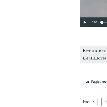
0:00
Встановл
планшет
Поділитис
Новини
Н