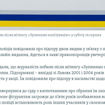
ли після мітингу «Зупинимо капітуляцію» у суботу 14 серпня
оліція повідомила про підозру двом людям у зв’язку з 
лайн-видання, йдеться в заяві правоохоронців увечері
адали, що журналіста побили після мітингу «Зупинимо 
ерпня. Підозрювані – вихідці зі Львова 2001 і 2004 рокі
сть у акції. Їм повідомили про підозру в насильстві щод
 звернулися до суду з клопотаннями про обрання їм за
коєне фігурантам загрожує до п’яти років позбавлення в
 поліції встановлюють роль інших учасників у скоєно