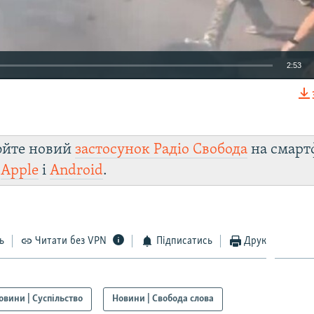
2:53
EMBED
юйте новий
застосунок Радіо Свобода
на смарт
и
Apple
і
Android
.
Auto
240p
360p
480p
720p
1080p
ь
Читати без VPN
Підписатись
Друк
овини | Суспільство
Новини | Свобода слова