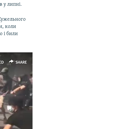
 у липні.
 Кужельного
и, коли
ю і били
ED
SHARE