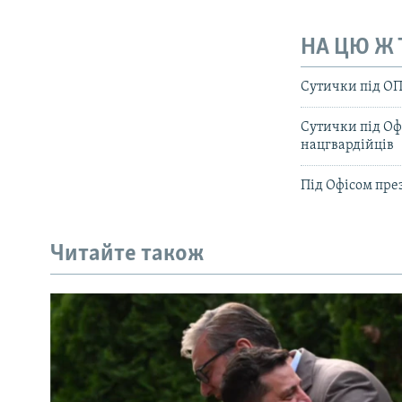
НА ЦЮ Ж
Сутички під ОП
Сутички під Оф
нацгвардійців
Під Офісом пре
Читайте також