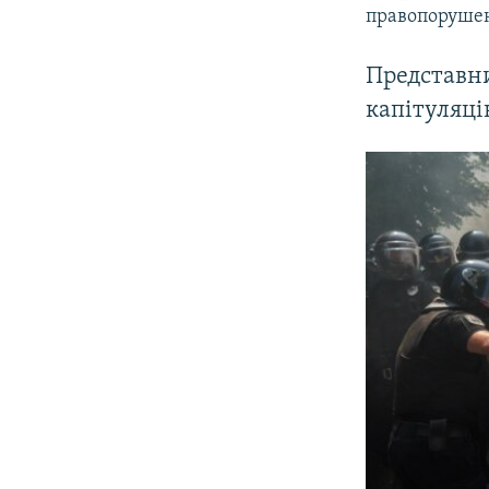
правопорушенн
Представн
капітуляці