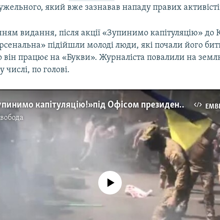
жельного, який вже зазнавав нападу правих активістів
нням видання, після акції «Зупинимо капітуляцію» до
рсенальна» підійшли молоді люди, які почали його бит
 він працює на «Букви». Журналіста повалили на земл
 числі, по голові.
На акції «Зупинимо капітуляцію!» під Офісом президента сталися сутички. Є постраждалі (відео)
EMB
Свобода
No media source currently available