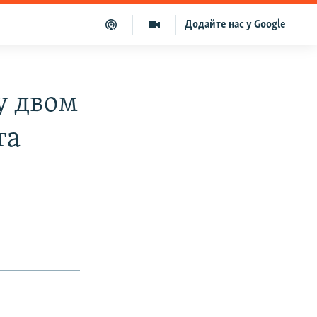
Додайте нас у Google
у двом
та