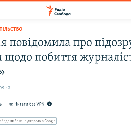
СПІЛЬСТВО
ія повідомила про підозр
 щодо побиття журналіс
»
09:43
ь
Читати без VPN
обода як бажане джерело в Google