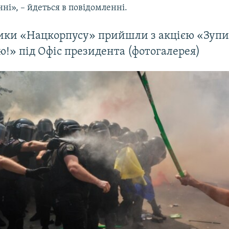
і», – йдеться в повідомленні.
ики «Нацкорпусу» прийшли з акцією «Зуп
ю!» під Офіс президента (фотогалерея)