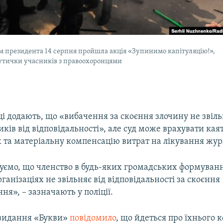
м президента 14 серпня пройшла акція «Зупинимо капітуляцію!»,
утички учасників з правоохоронцями
і додають, що «вибачення за скоєння злочину не звіль
ів від відповідальності», але суд може врахувати кая
 та матеріальну компенсацію витрат на лікування жур
уємо, що членство в будь-яких громадських формуван
ганізаціях не звільняє від відповідальності за скоєння
я», – зазначають у поліції.
видання «Букви»
повідомило
, що йдеться про їхнього 