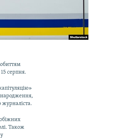
побиттям
 15 серпня.
капітуляцію»
в народження,
о журналіста.
побіжних
олі. Також
му