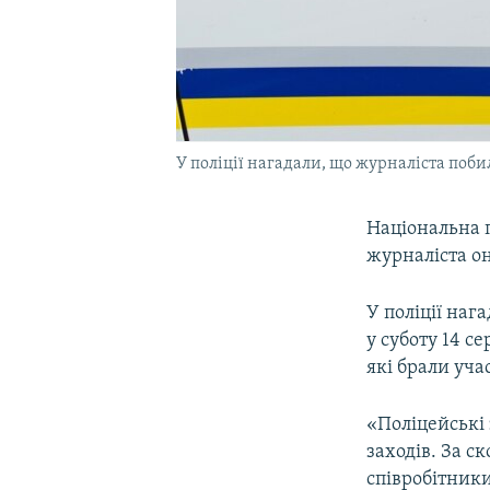
У поліції нагадали, що журналіста поби
Національна п
журналіста он
У поліції наг
у суботу 14 с
які брали уча
«Поліцейські
заходів. За с
співробітники