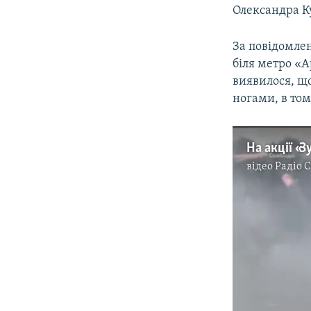
Олександра Ку
За повідомле
біля метро «А
виявилося, що
ногами, в тому
відео
Радіо 