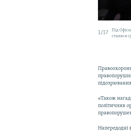
Під Офісо
1/17
сталися с
Правоохоронц
правопорушник
підозрюваних
«Також нагад
політичних ор
правопорушенн
Напередодні 