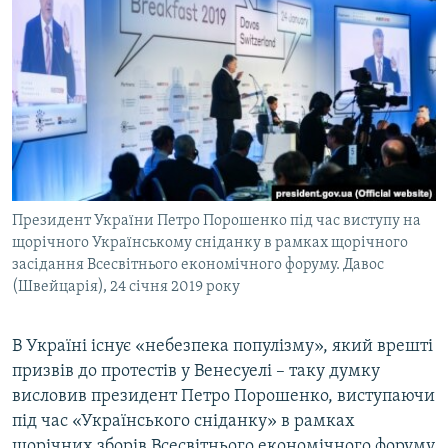
МУЛЬТИМЕДІА
ФОТО
СПЕЦПРОЄКТИ
ПОДКАСТИ
КРИМ РЕАЛІЇ
РУС
Президент України Петро Порошенко під час виступу на
УКР
щорічного Українському сніданку в рамках щорічного
засідання Всесвітнього економічного форуму. Давос
КТАТ
(Швейцарія), 24 січня 2019 року
ДОЛУЧАЙСЯ!
В Україні існує «небезпека популізму», який врешті
призвів до протестів у Венесуелі – таку думку
висловив президент Петро Порошенко, виступаючи
під час «Українського сніданку» в рамках
щорічних зборів Всесвітнього економічного форуму