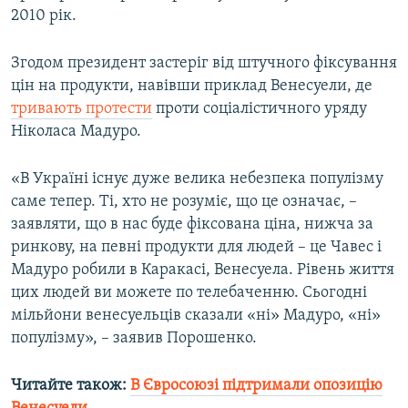
2010 рік.
Згодом президент застеріг від штучного фіксування
цін на продукти, навівши приклад Венесуели, де
тривають протести
проти соціалістичного уряду
Ніколаса Мадуро.
«В Україні існує дуже велика небезпека популізму
саме тепер. Ті, хто не розуміє, що це означає, –
заявляти, що в нас буде фіксована ціна, нижча за
ринкову, на певні продукти для людей – це Чавес і
Мадуро робили в Каракасі, Венесуела. Рівень життя
цих людей ви можете по телебаченню. Сьогодні
мільйони венесуельців сказали «ні» Мадуро, «ні»
популізму», – заявив Порошенко.
Читайте також:
В Євросоюзі підтримали опозицію