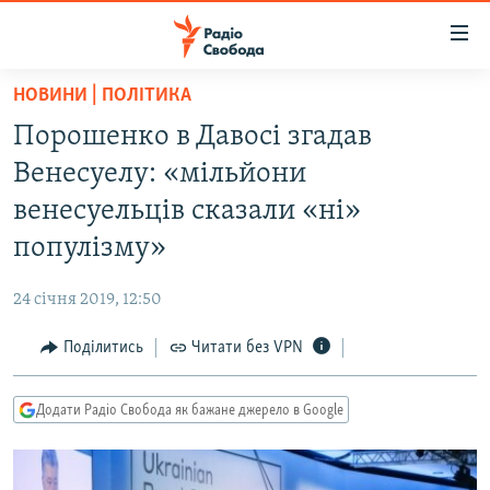
Доступність
посилання
Перейти
НОВИНИ | ПОЛІТИКА
до
РАДІО СВОБОДА – 70 РОКІВ
Порошенко в Давосі згадав
основного
ВСЕ ЗА ДОБУ
матеріалу
Венесуелу: «мільйони
СТАТТІ
Перейти
венесуельців сказали «ні»
до
ВІЙНА
ПОЛІТИКА
популізму»
основної
РОСІЙСЬКА «ФІЛЬТРАЦІЯ»
ЕКОНОМІКА
навігації
24 січня 2019, 12:50
Перейти
ДОНБАС.РЕАЛІЇ
СУСПІЛЬСТВО
до
Поділитись
Читати без VPN
КРИМ.РЕАЛІЇ
КУЛЬТУРА
пошуку
ТИ ЯК?
СПОРТ
Додати Радіо Свобода як бажане джерело в Google
СХЕМИ
УКРАЇНА
КИТАЙ.ВИКЛИКИ
СВІТ