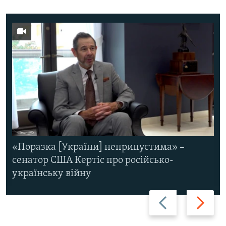
«Поразка [України] неприпустима» –
сенатор США Кертіс про російсько-
українську війну
Назад
Вперед