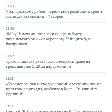
12:53
У Запорізькому районі через атаки російських дронів
загинули дві людини – Федоров
12:34
ЗМІ: у Німеччині заперечили, що на борту
українського Ан-124 в аеропорту Лейпцига були
боєприпаси
12:02
Трамп підписав укази, що обмежують право на
громадянство США за народженням
11:39
«Укренерго» закликає до економії електрики майже
протягом всього дня, особливо в Києві, Київщині та
Одещині
11:17
Генштаб ЗСУ заявив про ураження РЛС та місця пуску