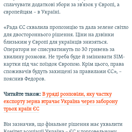
сплачувати додаткові збори за зв’язок у Європі, а
європейцям – в Україні.
Усі сайти RFE/RL
«Рада ЄС схвалила пропозицію та дала зелене світло
для двостороннього рішення. Ціни на дзвінки
близьким у Європі для українців знизяться.
Оператори не списуватимуть по 30 гривень за
хвилину розмови. Не треба буде й змінювати SIM-
картки під час поїздок Європою. Крім цього, права
споживачів будуть захищені за правилами ЄС», –
пояснив Федоров.
Читайте також:
В уряді розповіли, яку частку
експорту зерна втрачає Україна через заборону
трьох країн ЄС
Він зазначив, що фінальне рішення має ухвалити
Комітет асоціації Україна – ЄС у торговельному