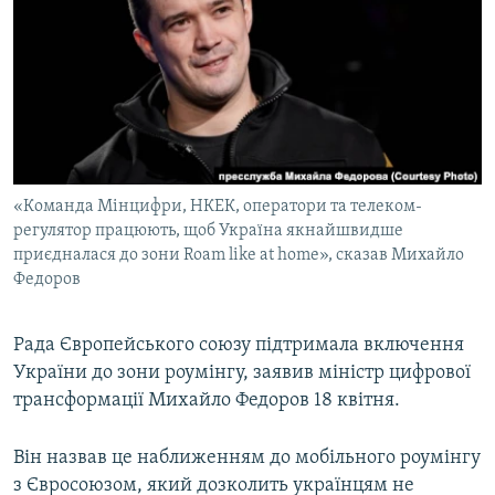
КИТАЙ.ВИКЛИКИ
МУЛЬТИМЕДІА
ФОТО
СПЕЦПРОЄКТИ
ПОДКАСТИ
«Команда Мінцифри, НКЕК, оператори та телеком-
регулятор працюють, щоб Україна якнайшвидше
КРИМ РЕАЛІЇ
приєдналася до зони Roam like at home», сказав Михайло
РУС
Федоров
УКР
Рада Європейського союзу підтримала включення
КТАТ
України до зони роумінгу, заявив міністр цифрової
трансформації Михайло Федоров 18 квітня.
ДОЛУЧАЙСЯ!
Він назвав це наближенням до мобільного роумінгу
з Євросоюзом, який дозколить українцям не