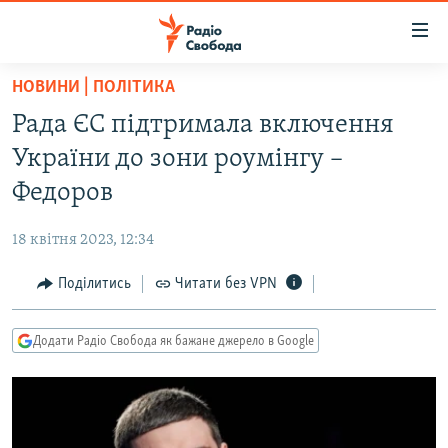
Доступність
посилання
Перейти
НОВИНИ | ПОЛІТИКА
до
РАДІО СВОБОДА – 70 РОКІВ
Рада ЄС підтримала включення
основного
ВСЕ ЗА ДОБУ
матеріалу
України до зони роумінгу –
СТАТТІ
Перейти
Федоров
до
ВІЙНА
ПОЛІТИКА
основної
18 квітня 2023, 12:34
РОСІЙСЬКА «ФІЛЬТРАЦІЯ»
ЕКОНОМІКА
навігації
Перейти
Поділитись
Читати без VPN
ДОНБАС.РЕАЛІЇ
СУСПІЛЬСТВО
до
КРИМ.РЕАЛІЇ
КУЛЬТУРА
пошуку
Додати Радіо Свобода як бажане джерело в Google
ТИ ЯК?
СПОРТ
СХЕМИ
УКРАЇНА
ПРИАЗОВ’Я
СВІТ