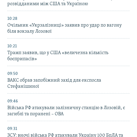
розвідданими між США та Україною
10:28
Очільник «Укрзалізниці» заявив про удар по вагону
біля вокзалу Лозової
10:21
Трамп заявив, що у США «величезна кількість
боєприпасів»
09:50
ВАКС обрав запобіжний захід для експосла
Стефанішиної
09:46
Війська РФ атакували залізничну станцію в Лозовій, є
загиблі та поранені – ОВА
09:31
ЗСУ: вночі війська РФ атакували Україну 100 БпЛА та