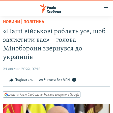
Доступність
посилання
Перейти
НОВИНИ | ПОЛІТИКА
до
РАДІО СВОБОДА – 70 РОКІВ
«Наші військові роблять усе, щоб
основного
ВСЕ ЗА ДОБУ
матеріалу
захистити вас» – голова
СТАТТІ
Перейти
Міноборони звернувся до
до
ВІЙНА
ПОЛІТИКА
українців
основної
РОСІЙСЬКА «ФІЛЬТРАЦІЯ»
ЕКОНОМІКА
навігації
24 лютого 2022, 07:15
Перейти
ДОНБАС.РЕАЛІЇ
СУСПІЛЬСТВО
до
Поділитись
Читати без VPN
КРИМ.РЕАЛІЇ
КУЛЬТУРА
пошуку
ТИ ЯК?
СПОРТ
Додати Радіо Свобода як бажане джерело в Google
СХЕМИ
УКРАЇНА
КИТАЙ.ВИКЛИКИ
СВІТ