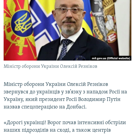
МУЛЬТИМЕДІА
ФОТО
СПЕЦПРОЄКТИ
ПОДКАСТИ
КРИМ РЕАЛІЇ
РУС
Міністр оборони України Олексій Резніков
УКР
КТАТ
Міністр оборони України Олексій Резніков
звернувся до українців у зв’язку з нападом Росії на
Україну, який президент Росії Володимир Путін
ДОЛУЧАЙСЯ!
назвав спецоперацією на Донбасі.
«Дорогі українці! Ворог почав інтенсивні обстріли
наших підрозділів на сході, а також центрів