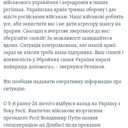
військового управління і аеродромів в інших
Усі сайти RFE/RL
регіонах. Українська армія тримає оборону і дає
відсіч російським військам. Наші військові роблять
усе, аби захистити вас і не дати агресору шансу на
прорив. Сьогодні я вчергове звертаюся до вас:
зберігайте спокій! За можливості залишайтеся
вдома. Ситуація контрольована, але нашій армії
зараз як ніколи треба ваша підтримка. Ваш спокій і
впевненість у Збройних силах України наразі
найкраща допомога», – звернувся Резніков.
Він пообіцяв надавати оперативну інформацію про
ситуацію.
О 5-й ранку 24 лютого відбувся напад на Україну з
боку Росії. Фактичне військове вторгнення
президент Росії Володимир Путін назвав
спецоперацією на Донбасі після прохання