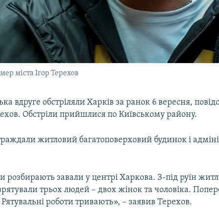
мер міста Ігор Терехов
ська вдруге обстріляли Харків за ранок 6 вересня, пові
рехов. Обстріли прийшлися по Київському району.
траждали житловий багатоповерховий будинок і адмін
 розбирають завали у центрі Харкова. З-під руїн житл
рятували трьох людей – двох жінок та чоловіка. Попе
Рятувальні роботи тривають», – заявив Терехов.