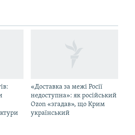
ів:
«Доставка за межі Росії
и
недоступна»: як російський
Ozon «згадав», що Крим
уктури
український