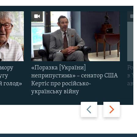
омору
«Поразка [України]
Рос
угу
неприпустима» – сенатор США
в У
й голод»
Кертіс про російсько-
авт
українську війну
Назад
Вперед