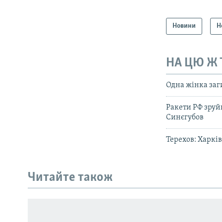
Новини
Н
НА ЦЮ Ж
Одна жінка заг
Ракети РФ зруй
Синєгубов
Терехов: Харків
Читайте також