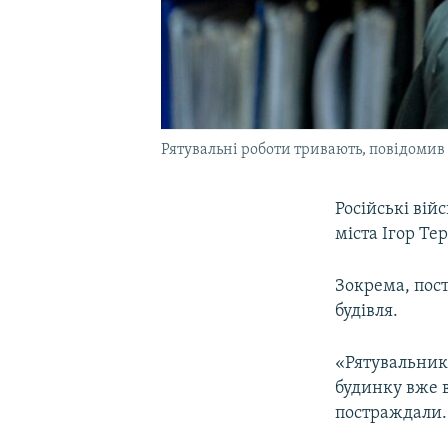
Рятувальні роботи тривають, повідомив 
Російські вій
міста Ігор Те
Зокрема, пос
будівля.
«Рятувальники
будинку вже в
постраждали. 