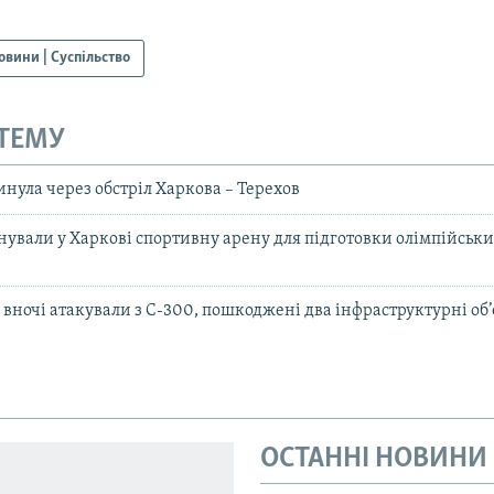
овини | Суспільство
 ТЕМУ
инула через обстріл Харкова – Терехов
нували у Харкові спортивну арену для підготовки олімпійськи
 вночі атакували з С-300, пошкоджені два інфраструктурні об
ОСТАННІ НОВИНИ