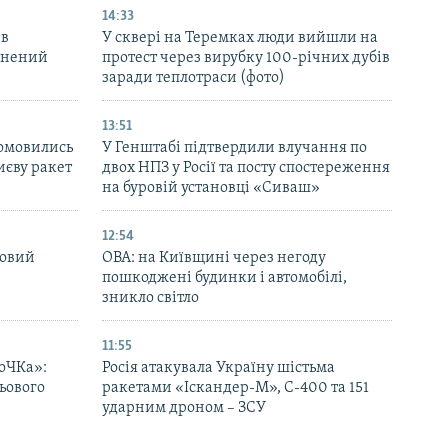
14:33
 в
У сквері на Теремках люди вийшли на
ранений
протест через вирубку 100-річних дубів
заради теплотраси (фото)
13:51
домовились
У Генштабі підтвердили влучання по
иєву ракет
двох НПЗ у Росії та посту спостереження
на буровій установці «Сиваш»
12:54
новий
ОВА: на Київщині через негоду
пошкоджені будинки і автомобілі,
зникло світло
11:55
оЧКа»:
Росія атакувала Україну шістьма
ьового
ракетами «Іскандер-М», С-400 та 151
ударним дроном – ЗСУ