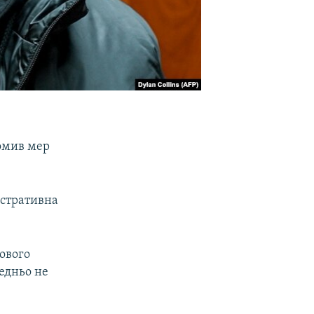
домив мер
істративна
ового
редньо не