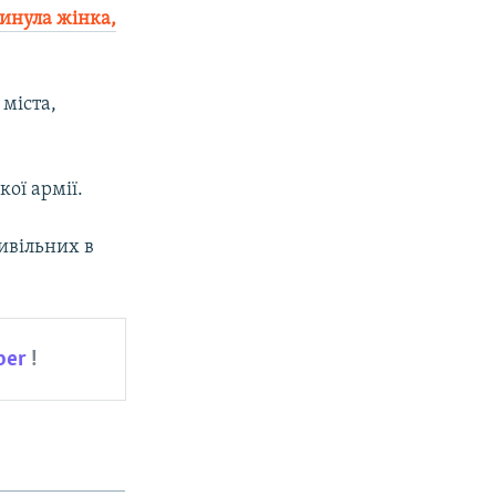
гинула жінка,
міста,
ої армії.
цивільних в
ber
!