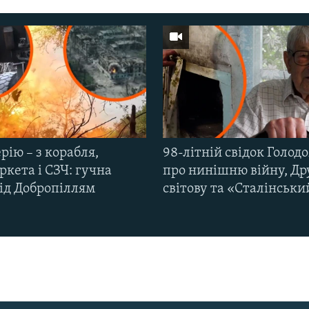
рію – з корабля,
98-літній свідок Голод
кета і СЗЧ: гучна
про нинішню війну, Др
під Добропіллям
світову та «Сталінськи