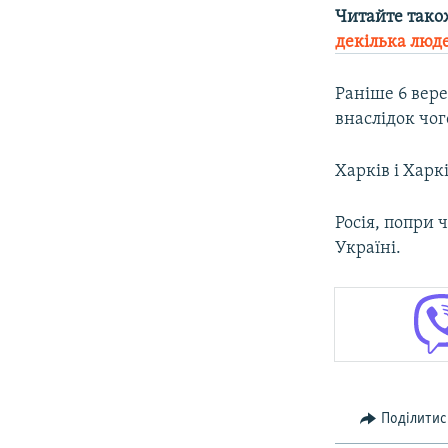
Читайте тако
декілька люде
Раніше 6 вер
внаслідок чог
Харків і Харк
Росія, попри 
Україні.
Поділитис