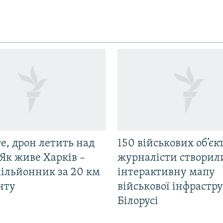
е, дрон летить над
150 військових об’єкт
Як живе Харків –
журналісти створил
мільйонник за 20 км
інтерактивну мапу
нту
військової інфрастр
Білорусі