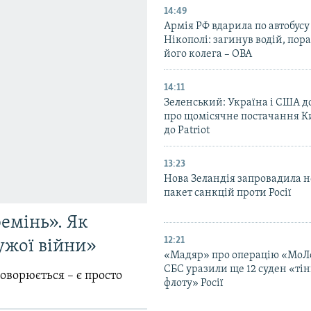
14:49
Армія РФ вдарила по автобусу
Нікополі: загинув водій, по
його колега – ОВА
14:11
Зеленський: Україна і США 
про щомісячне постачання К
до Patriot
13:23
Нова Зеландія запровадила 
пакет санкцій проти Росії
емінь». Як
12:21
ужої війни»
«Мадяр» про операцію «МоЛ
СБС уразили ще 12 суден «тін
говорюється – є просто
флоту» Росії