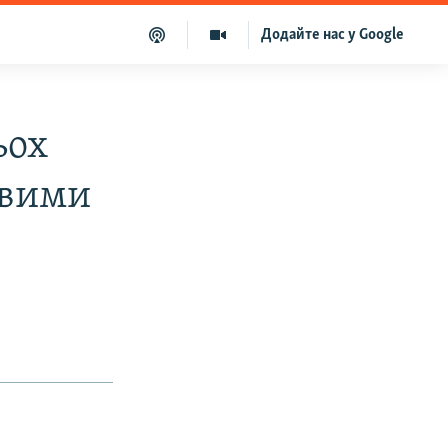
Додайте нас у Google
ьох
ивими