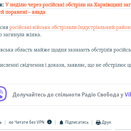
ж:
У неділю через російські обстріли на Харківщині за
й поранені – влада
есня
російські війська обстріляли Індустріальний район
о загинула жінка.
івська область майже щодня зазнають обстрілів російськ
численні свідчення і докази, заявляє, що не обстрілює 
Долучайтесь до спільноти Радіо Свобода у
Vi
ь
Читати без VPN
Підписатись
Друк