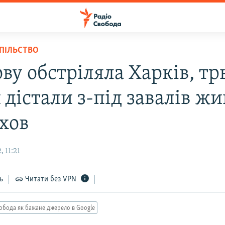
СПІЛЬСТВО
ву обстріляла Харків, тр
 дістали з-під завалів ж
ехов
 11:21
ь
Читати без VPN
обода як бажане джерело в Google