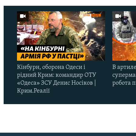
Кінбурн, оборона Одеси і
В артиле
рідний Крим: командир ОТУ
супермар
«Одеса» ЗСУ Денис Носіков |
робота 
Крим.Реалії
КРИМ РЕАЛІЇ
РУС