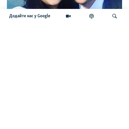
Додайте нас у Google
«Усі їхні пости проплачені». Мендель
заявила, що влада підкуповувала
експертів і тг-канали. Чи справді це
Шукати
так
ОСТАННІ НОВИНИ
17:45
У Німеччині заарештували громадянина України за
підозрою в шпигунстві
17:14
У частині Львова через спеку зникло світло – міська