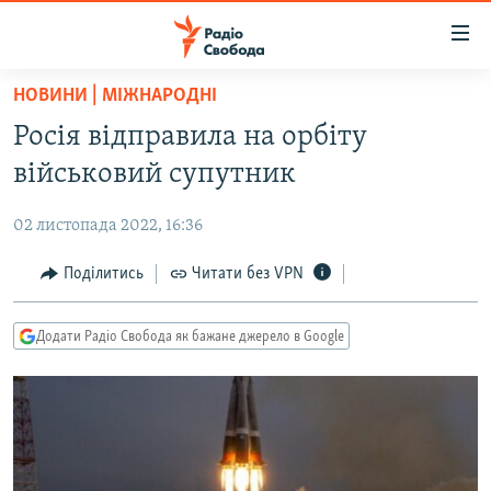
Доступність
посилання
Перейти
НОВИНИ | МІЖНАРОДНІ
до
РАДІО СВОБОДА – 70 РОКІВ
Росія відправила на орбіту
основного
ВСЕ ЗА ДОБУ
матеріалу
військовий супутник
СТАТТІ
Перейти
до
02 листопада 2022, 16:36
ВІЙНА
ПОЛІТИКА
основної
РОСІЙСЬКА «ФІЛЬТРАЦІЯ»
Поділитись
Читати без VPN
ЕКОНОМІКА
навігації
Перейти
ДОНБАС.РЕАЛІЇ
СУСПІЛЬСТВО
до
Додати Радіо Свобода як бажане джерело в Google
КРИМ.РЕАЛІЇ
КУЛЬТУРА
пошуку
ТИ ЯК?
СПОРТ
СХЕМИ
УКРАЇНА
КИТАЙ.ВИКЛИКИ
СВІТ