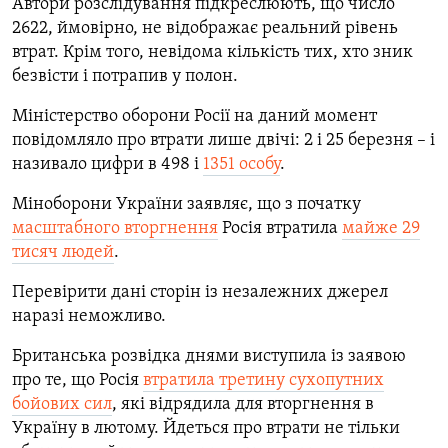
Автори розслідування підкреслюють, що число
2622, ймовірно, не відображає реальний рівень
втрат. Крім того, невідома кількість тих, хто зник
безвісти і потрапив у полон.
Міністерство оборони Росії на даний момент
повідомляло про втрати лише двічі: 2 і 25 березня – і
називало цифри в 498 і
1351 особу
.
Міноборони України заявляє, що з початку
масштабного вторгнення
Росія втратила
майже 29
тисяч людей
.
Перевірити дані сторін із незалежних джерел
наразі неможливо.
Британська розвідка днями виступила із заявою
про те, що Росія
втратила третину сухопутних
бойових сил
, які відрядила для вторгнення в
Україну в лютому. Йдеться про втрати не тільки