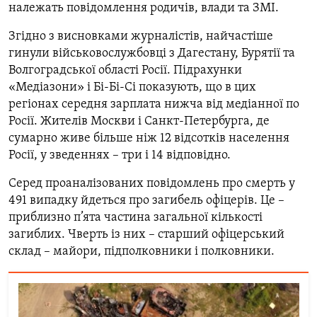
належать повідомлення родичів, влади та ЗМІ.
Усі сайти RFE/RL
Згідно з висновками журналістів, найчастіше
гинули військовослужбовці з Дагестану, Бурятії та
Волгоградської області Росії. Підрахунки
«Медіазони» і Бі-Бі-Сі показують, що в цих
регіонах середня зарплата нижча від медіанної по
Росії. Жителів Москви і Санкт-Петербурга, де
сумарно живе більше ніж 12 відсотків населення
Росії, у зведеннях – три і 14 відповідно.
Серед проаналізованих повідомлень про смерть у
491 випадку йдеться про загибель офіцерів. Це –
приблизно п’ята частина загальної кількості
загиблих. Чверть із них – старший офіцерський
склад – майори, підполковники і полковники.