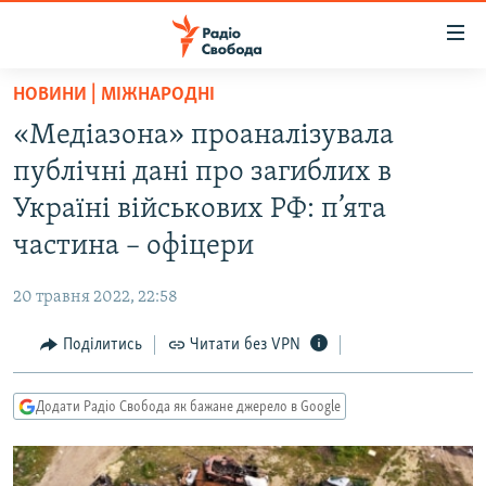
Доступність
посилання
Перейти
НОВИНИ | МІЖНАРОДНІ
до
РАДІО СВОБОДА – 70 РОКІВ
«Медіазона» проаналізувала
основного
ВСЕ ЗА ДОБУ
матеріалу
публічні дані про загиблих в
СТАТТІ
Перейти
Україні військових РФ: п’ята
до
ВІЙНА
ПОЛІТИКА
частина – офіцери
основної
РОСІЙСЬКА «ФІЛЬТРАЦІЯ»
ЕКОНОМІКА
навігації
20 травня 2022, 22:58
Перейти
ДОНБАС.РЕАЛІЇ
СУСПІЛЬСТВО
до
Поділитись
Читати без VPN
КРИМ.РЕАЛІЇ
КУЛЬТУРА
пошуку
ТИ ЯК?
СПОРТ
Додати Радіо Свобода як бажане джерело в Google
СХЕМИ
УКРАЇНА
КИТАЙ.ВИКЛИКИ
СВІТ