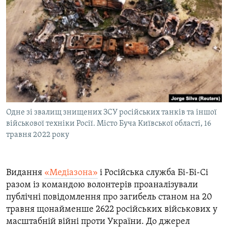
МУЛЬТИМЕДІА
ФОТО
СПЕЦПРОЄКТИ
ПОДКАСТИ
КРИМ РЕАЛІЇ
РУС
Одне зі звалищ знищених ЗСУ російських танків та іншої
УКР
військової техніки Росії. Місто Буча Київської області, 16
травня 2022 року
КТАТ
ДОЛУЧАЙСЯ!
Видання
«Медіазона»
і Російська служба Бі-Бі-Сі
разом із командою волонтерів проаналізували
публічні повідомлення про загибель станом на 20
травня щонайменше 2622 російських військових у
масштабній війні проти України. До джерел