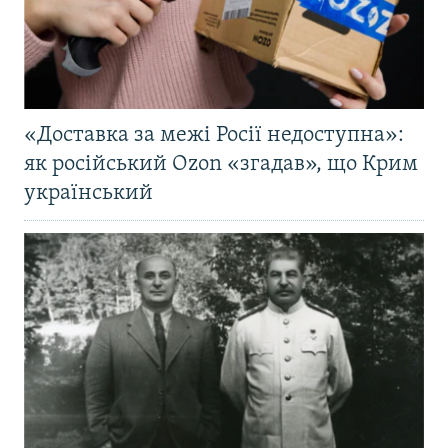
«Доставка за межі Росії недоступна»:
як російський Ozon «згадав», що Крим
український