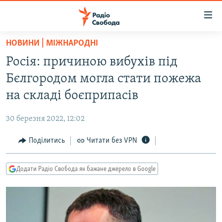
Доступність
посилання
Перейти
НОВИНИ | МІЖНАРОДНІ
до
РАДІО СВОБОДА – 70 РОКІВ
Росія: причиною вибухів під
основного
ВСЕ ЗА ДОБУ
матеріалу
Бєлгородом могла стати пожежа
СТАТТІ
Перейти
на складі боєприпасів
до
ВІЙНА
ПОЛІТИКА
основної
30 березня 2022, 12:02
РОСІЙСЬКА «ФІЛЬТРАЦІЯ»
ЕКОНОМІКА
навігації
Перейти
Поділитись
Читати без VPN
ДОНБАС.РЕАЛІЇ
СУСПІЛЬСТВО
до
КРИМ.РЕАЛІЇ
КУЛЬТУРА
пошуку
Додати Радіо Свобода як бажане джерело в Google
ТИ ЯК?
СПОРТ
СХЕМИ
УКРАЇНА
КИТАЙ.ВИКЛИКИ
СВІТ