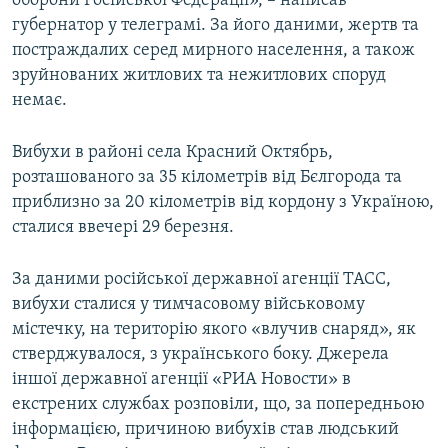
оборони Російської Федерації», – написав
Усі сайти RFE/RL
губернатор у телеграмі. За його даними, жертв та
постраждалих серед мирного населення, а також
зруйнованих житлових та нежитлових споруд
немає.
Вибухи в районі села Красний Октябрь,
розташованого за 35 кілометрів від Бєлгорода та
приблизно за 20 кілометрів від кордону з Україною,
сталися ввечері 29 березня.
За даними російської державної агенції ТАСС,
вибухи сталися у тимчасовому військовому
містечку, на територію якого «влучив снаряд», як
стверджувалося, з українського боку. Джерела
іншої державної агенції «РИА Новости» в
екстрених службах розповіли, що, за попередньою
інформацією, причиною вибухів став людський