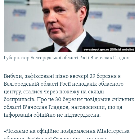
МУЛЬТИМЕДІА
ФОТО
СПЕЦПРОЄКТИ
ПОДКАСТИ
КРИМ РЕАЛІЇ
Губернатор Бєлгородської області Росії Вʼячеслав Гладков
РУС
УКР
Вибухи, зафіксовані пізно ввечері 29 березня в
Бєлгородській області Росії неподалік обласного
КТАТ
центру, сталися через пожежу на складі
боєприпасів. Про це 30 березня повідомив очільник
ДОЛУЧАЙСЯ!
області Вʼячеслав Гладков, наголосивши, що ця
інформація офіційно не підтверджена.
«Чекаємо на офіційне повідомлення Міністерства