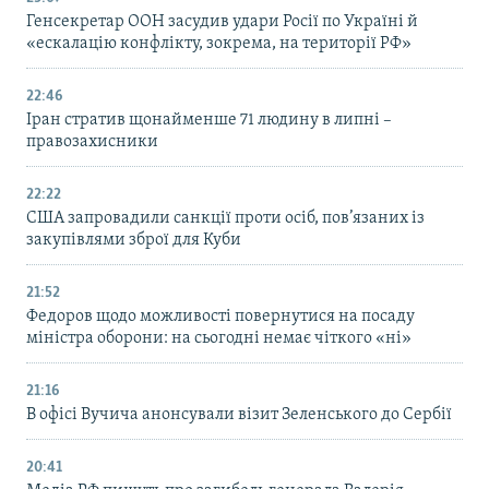
Генсекретар ООН засудив удари Росії по Україні й
«ескалацію конфлікту, зокрема, на території РФ»
22:46
Іран стратив щонайменше 71 людину в липні –
правозахисники
22:22
США запровадили санкції проти осіб, пов’язаних із
закупівлями зброї для Куби
21:52
Федоров щодо можливості повернутися на посаду
міністра оборони: на сьогодні немає чіткого «ні»
21:16
В офісі Вучича анонсували візит Зеленського до Сербії
20:41