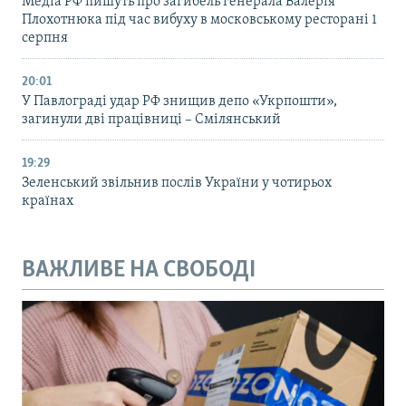
Медіа РФ пишуть про загибель генерала Валерія
Плохотнюка під час вибуху в московському ресторані 1
серпня
20:01
У Павлограді удар РФ знищив депо «Укрпошти»,
загинули дві працівниці – Смілянський
19:29
Зеленський звільнив послів України у чотирьох
країнах
ВАЖЛИВЕ НА СВОБОДІ