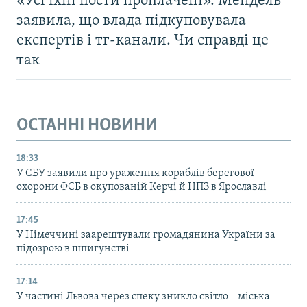
«Усі їхні пости проплачені». Мендель
заявила, що влада підкуповувала
експертів і тг-канали. Чи справді це
так
ОСТАННІ НОВИНИ
18:33
У СБУ заявили про ураження кораблів берегової
охорони ФСБ в окупованій Керчі й НПЗ в Ярославлі
17:45
У Німеччині заарештували громадянина України за
підозрою в шпигунстві
17:14
У частині Львова через спеку зникло світло – міська