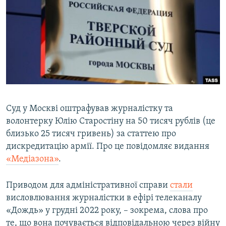
МУЛЬТИМЕДІА
ФОТО
СПЕЦПРОЄКТИ
ПОДКАСТИ
КРИМ РЕАЛІЇ
РУС
Суд у Москві оштрафував журналістку та
волонтерку Юлію Старостіну на 50 тисяч рублів (це
УКР
близько 25 тисяч гривень) за статтею про
КТАТ
дискредитацію армії. Про це повідомляє видання
«Медіазона»
.
ДОЛУЧАЙСЯ!
Приводом для адміністративної справи
стали
висловлювання журналістки в ефірі телеканалу
«Дождь» у грудні 2022 року, – зокрема, слова про
те, що вона почувається відповідальною через війну