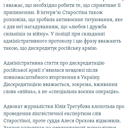
і вважає, що необхідно робити те, що сприятиме її
Усі сайти RFE/RL
припиненню. В інтервʼю Старостіна також
розповіла, що зробила антивоєнне татуювання, яке
є для неї нагадуванням, що «любов і дружба
сильніша за війну». У поліції при складанні
адміністративного протоколу і цю фразу вважають
такою, що дискредитує російську армію.
Адміністративна стаття про дискредитацію
російської армії зʼявилася невдовзі після
повномасштабного вторгнення в Україну.
Дискредитацією вважається, зокрема, вживання
слова «війна», а не «спеціальна воєнна операція».
Адвокат журналістки Юлія Трегубова клопотала про
проведення лінгвістичної експертизи слів
Старостіної, проте суддя Алеся Орєхова відмовила.