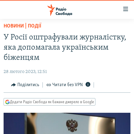
Доступність
посилання
Перейти
НОВИНИ | ПОДІЇ
до
РАДІО СВОБОДА – 70 РОКІВ
У Росії оштрафували журналістку,
основного
ВСЕ ЗА ДОБУ
матеріалу
яка допомагала українським
СТАТТІ
Перейти
біженцям
до
ВІЙНА
ПОЛІТИКА
основної
28 лютого 2023, 12:51
РОСІЙСЬКА «ФІЛЬТРАЦІЯ»
ЕКОНОМІКА
навігації
Перейти
Поділитись
Читати без VPN
ДОНБАС.РЕАЛІЇ
СУСПІЛЬСТВО
до
КРИМ.РЕАЛІЇ
КУЛЬТУРА
пошуку
Додати Радіо Свобода як бажане джерело в Google
ТИ ЯК?
СПОРТ
СХЕМИ
УКРАЇНА
КИТАЙ.ВИКЛИКИ
СВІТ