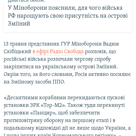
ДИВІТЬСЯ ТАКОЖ:
У Міноборони пояснили, для чого війська
РФ нарощують свою присутність на острові
Зміїний
13 травня представник ГУР Міноборони Вадим
Скібіцький
в ефірі Радіо Свобода
розповів, що
російські війська розпочали чергову спробу
закріпитися на українському острові Зміїний.
Окрім того, за його словами, Росія активно посилює
на Зміїному засоби ППО.
«Десантними кораблями перекидаються пускові
установки ЗРК «Тор-М2». Також туди перекинуті
установки «Панцир», щоб забезпечити
протиповітряну оборону на першому етапі і в
подальшому відповідні дії не лише щодо України, а
і щодо інших країн Чорноморського регіону», –