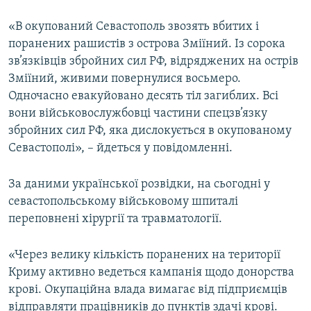
«В окупований Севастополь звозять вбитих і
Усі сайти RFE/RL
поранених рашистів з острова Зміїний. Із сорока
зв’язківців збройних сил РФ, відряджених на острів
Зміїний, живими повернулися восьмеро.
Одночасно евакуйовано десять тіл загиблих. Всі
вони військовослужбовці частини спецзв’язку
збройних сил РФ, яка дислокується в окупованому
Севастополі», – йдеться у повідомленні.
За даними української розвідки, на сьогодні у
севастопольському військовому шпиталі
переповнені хірургії та травматології.
«Через велику кількість поранених на території
Криму активно ведеться кампанія щодо донорства
крові. Окупаційна влада вимагає від підприємців
відправляти працівників до пунктів здачі крові.