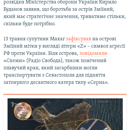
розвідки Міністерства оборони України Кирило
Буданов заявив, що боротьба за острів Зміїний,
який має стратегічне значення, триватиме стільки,
скільки буде потрібно.
13 травня супутник Maxar
зафіксував
на острові
Зміїний мітки у вигляді літери «Z» – символ агресії
РФ проти України. Біля острова,
повідомили
«Схеми» (Радіо Свобода), також помічений
плавучий кран, який загарбники могли
транспортувати з Севастополя для підняття
затонулого десантного катера типу «Серна».