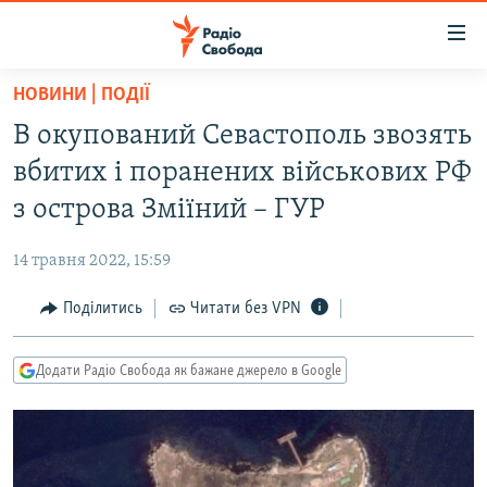
Доступність
посилання
Перейти
НОВИНИ | ПОДІЇ
до
РАДІО СВОБОДА – 70 РОКІВ
В окупований Севастополь звозять
основного
ВСЕ ЗА ДОБУ
матеріалу
вбитих і поранених військових РФ
СТАТТІ
Перейти
з острова Зміїний – ГУР
до
ВІЙНА
ПОЛІТИКА
основної
14 травня 2022, 15:59
РОСІЙСЬКА «ФІЛЬТРАЦІЯ»
ЕКОНОМІКА
навігації
Перейти
Поділитись
Читати без VPN
ДОНБАС.РЕАЛІЇ
СУСПІЛЬСТВО
до
КРИМ.РЕАЛІЇ
КУЛЬТУРА
пошуку
Додати Радіо Свобода як бажане джерело в Google
ТИ ЯК?
СПОРТ
СХЕМИ
УКРАЇНА
ПРИАЗОВ’Я
СВІТ