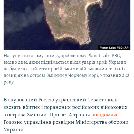
КИТАЙ.ВИКЛИКИ
МУЛЬТИМЕДІА
ФОТО
СПЕЦПРОЄКТИ
ПОДКАСТИ
На супутниковому знімку, зробленому Planet Labs PBC,
видно дим, який піднімається після ударів армії України
КРИМ РЕАЛІЇ
по будівлях, зайнятих російськими військовими, та їхніх
РУС
позиціях на острові Зміїний у Чорному морі, 7 травня 2022
року
УКР
КТАТ
В окупований Росією український Севастополь
звозять вбитих і поранених російських військових
ДОЛУЧАЙСЯ!
з острова Зміїний. Про це 14 травня
повідомляє
Головне управління розвідки Міністерства оборони
України.