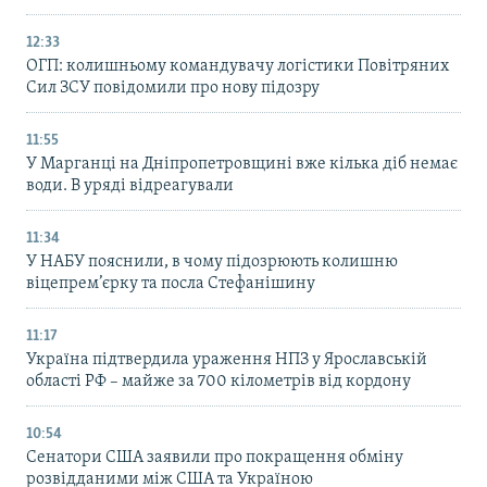
12:33
ОГП: колишньому командувачу логістики Повітряних
Сил ЗСУ повідомили про нову підозру
11:55
У Марганці на Дніпропетровщині вже кілька діб немає
води. В уряді відреагували
11:34
У НАБУ пояснили, в чому підозрюють колишню
віцепрем’єрку та посла Стефанішину
11:17
Україна підтвердила ураження НПЗ у Ярославській
області РФ – майже за 700 кілометрів від кордону
10:54
Сенатори США заявили про покращення обміну
розвідданими між США та Україною