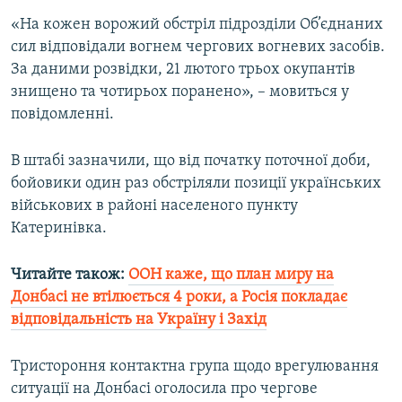
Усі сайти RFE/RL
«На кожен ворожий обстріл підрозділи Об’єднаних
сил відповідали вогнем чергових вогневих засобів.
За даними розвідки, 21 лютого трьох окупантів
знищено та чотирьох поранено», – мовиться у
повідомленні.
В штабі зазначили, що від початку поточної доби,
бойовики один раз обстріляли позиції українських
військових в районі населеного пункту
Катеринівка.
Читайте також:
ООН каже, що план миру на
Донбасі не втілюється 4 роки, а Росія покладає
відповідальність на Україну і Захід
Тристороння контактна група щодо врегулювання
ситуації на Донбасі оголосила про чергове