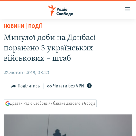
Доступність
посилання
Перейти
НОВИНИ | ПОДІЇ
до
РАДІО СВОБОДА – 70 РОКІВ
Минулої доби на Донбасі
основного
ВСЕ ЗА ДОБУ
матеріалу
поранено 3 українських
СТАТТІ
Перейти
військових – штаб
до
ВІЙНА
ПОЛІТИКА
основної
22 лютого 2019, 08:23
РОСІЙСЬКА «ФІЛЬТРАЦІЯ»
ЕКОНОМІКА
навігації
Перейти
Поділитись
Читати без VPN
ДОНБАС.РЕАЛІЇ
СУСПІЛЬСТВО
до
КРИМ.РЕАЛІЇ
КУЛЬТУРА
пошуку
Додати Радіо Свобода як бажане джерело в Google
ТИ ЯК?
СПОРТ
СХЕМИ
УКРАЇНА
КИТАЙ.ВИКЛИКИ
СВІТ