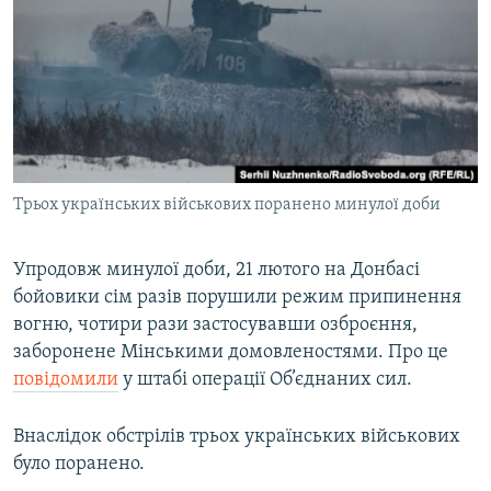
МУЛЬТИМЕДІА
ФОТО
СПЕЦПРОЄКТИ
ПОДКАСТИ
КРИМ РЕАЛІЇ
Трьох українських військових поранено минулої доби
РУС
УКР
Упродовж минулої доби, 21 лютого на Донбасі
бойовики сім разів порушили режим припинення
КТАТ
вогню, чотири рази застосувавши озброєння,
заборонене Мінськими домовленостями. Про це
ДОЛУЧАЙСЯ!
повідомили
у штабі операції Об’єднаних сил.
Внаслідок обстрілів трьох українських військових
було поранено.