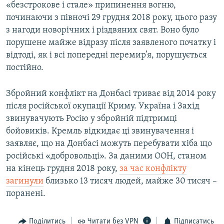
«безстрокове і стале» припинення вогню,
починаючи з півночі 29 грудня 2018 року, цього разу
з нагоди новорічних і різдвяних свят. Воно було
порушене майже відразу після заявленого початку і
відтоді, як і всі попередні перемир’я, порушується
постійно.
Збройний конфлікт на Донбасі триває від 2014 року
після російської окупації Криму. Україна і Захід
звинувачують Росію у збройній підтримці
бойовиків. Кремль відкидає ці звинувачення і
заявляє, що на Донбасі можуть перебувати хіба що
російські «добровольці». За даними ООН, станом
на кінець грудня 2018 року,
за час конфлікту
загинули
близько 13 тисяч людей, майже 30 тисяч –
поранені.
Поділитись
Читати без VPN
Підписатись