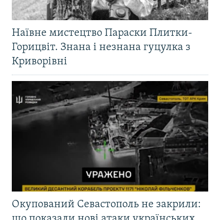
Наївне мистецтво Параски Плитки-
Горицвіт. Знана і незнана гуцулка з
Криворівні
Окупований Севастополь не закрили:
що показали нові атаки українських