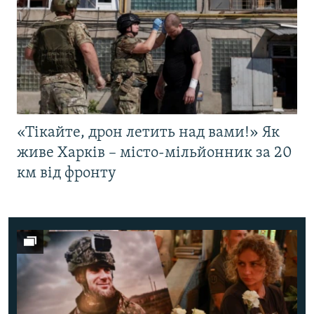
«Тікайте, дрон летить над вами!» Як
живе Харків – місто-мільйонник за 20
км від фронту