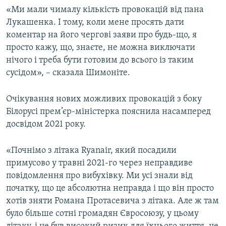
«Ми мали чималу кількість провокацій від пана
Усі сайти RFE/RL
Лукашенка. І тому, коли мене просять дати
коментар на його чергові заяви про будь-що, я
просто кажу, що, знаєте, не можна виключати
нічого і треба бути готовим до всього із таким
сусідом», – сказала Шимоніте.
Очікування нових можливих провокацій з боку
Білорусі прем’єр-міністерка пояснила насамперед
досвідом 2021 року.
«Почнімо з літака Ryanair, який посадили
примусово у травні 2021-го через неправдиве
повідомлення про вибухівку. Ми усі знали від
початку, що це абсолютна неправда і що він просто
хотів зняти Романа Протасевича з літака. Але ж там
було більше сотні громадян Євросоюзу, у цьому