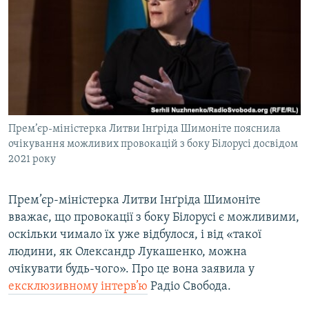
МУЛЬТИМЕДІА
ФОТО
СПЕЦПРОЄКТИ
ПОДКАСТИ
КРИМ РЕАЛІЇ
Прем’єр-міністерка Литви Інґріда Шимоніте пояснила
РУС
очікування можливих провокацій з боку Білорусі досвідом
2021 року
УКР
КТАТ
Прем’єр-міністерка Литви Інґріда Шимоніте
вважає, що провокації з боку Білорусі є можливими,
ДОЛУЧАЙСЯ!
оскільки чимало їх уже відбулося, і від «такої
людини, як Олександр Лукашенко, можна
очікувати будь-чого». Про це вона заявила у
ексклюзивному інтерв’ю
Радіо Свобода.