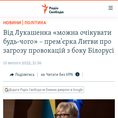
Доступність
посилання
Перейти
НОВИНИ | ПОЛІТИКА
до
РАДІО СВОБОДА – 70 РОКІВ
Від Лукашенка «можна очікувати
основного
ВСЕ ЗА ДОБУ
матеріалу
будь-чого» – прем'єрка Литви про
СТАТТІ
Перейти
загрозу провокацій з боку Білорусі
до
ВІЙНА
ПОЛІТИКА
основної
13 лютого 2022, 21:36
РОСІЙСЬКА «ФІЛЬТРАЦІЯ»
ЕКОНОМІКА
навігації
Перейти
Поділитись
Читати без VPN
ДОНБАС.РЕАЛІЇ
СУСПІЛЬСТВО
до
КРИМ.РЕАЛІЇ
КУЛЬТУРА
пошуку
Додати Радіо Свобода як бажане джерело в Google
ТИ ЯК?
СПОРТ
СХЕМИ
УКРАЇНА
КИТАЙ.ВИКЛИКИ
СВІТ