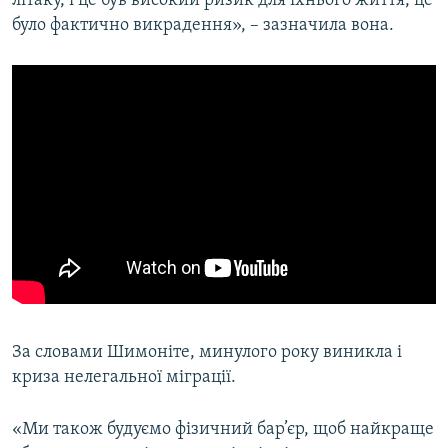
літаку, і це був високий ризик для їхнього життя, це
було фактично викрадення», – зазначила вона.
За словами Шимоніте, минулого року виникла і
криза нелегальної міграції.
«Ми також будуємо фізичний бар’єр, щоб найкраще