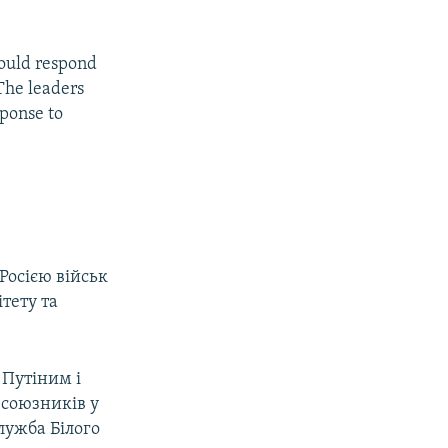
would respond
 The leaders
ponse to
Росією військ
тету та
 Путіним і
 союзників у
лужба Білого