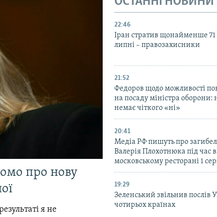
ОСТАННІ НОВИНИ
22:46
Іран стратив щонайменше 71
липні – правозахисники
21:52
Федоров щодо можливості по
на посаду міністра оборони: 
немає чіткого «ні»
20:41
Медіа РФ пишуть про загибел
Валерія Плохотнюка під час в
московському ресторані 1 се
домо про нову
19:29
ої
Зеленський звільнив послів 
чотирьох країнах
результаті я не