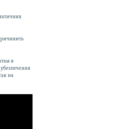
оматичних
спричинить
атам в
 убезпечення
ськ на