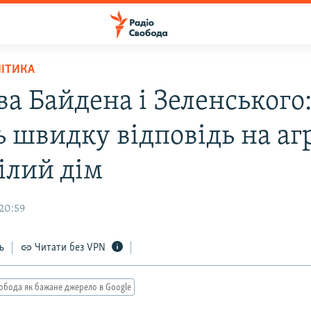
ЛІТИКА
ва Байдена і Зеленськог
ь швидку відповідь на аг
ілий дім
 20:59
ь
Читати без VPN
обода як бажане джерело в Google