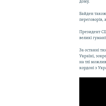
дому.
Байден також
переговорів, 
Президент СШ
великі гумані
За останні т
Україні, зок
на тлі можлив
кордоні з Укр