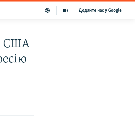
Додайте нас у Google
о: США
ресію