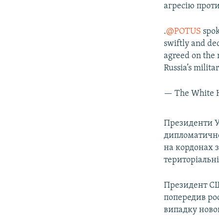
агресію проти
.
@POTUS
spok
swiftly and de
agreed on the 
Russia’s milita
— The White 
Президенти У
дипломатично
на кордонах з
територіальні
Президент СШ
попередив рос
випадку новог