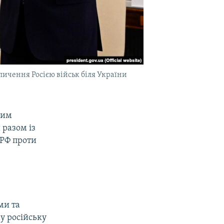
ичення Росією військ біля України
ким
разом із
 РФ проти
ми та
у російську