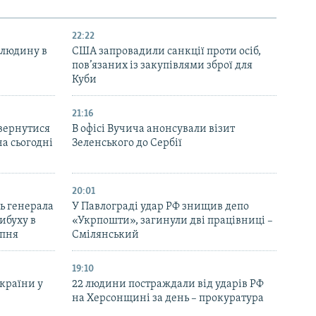
22:22
 людину в
США запровадили санкції проти осіб,
пов’язаних із закупівлями зброї для
Куби
21:16
вернутися
В офісі Вучича анонсували візит
на сьогодні
Зеленського до Сербії
20:01
ь генерала
У Павлограді удар РФ знищив депо
ибуху в
«Укрпошти», загинули дві працівниці –
рпня
Смілянський
19:10
України у
22 людини постраждали від ударів РФ
на Херсонщині за день – прокуратура