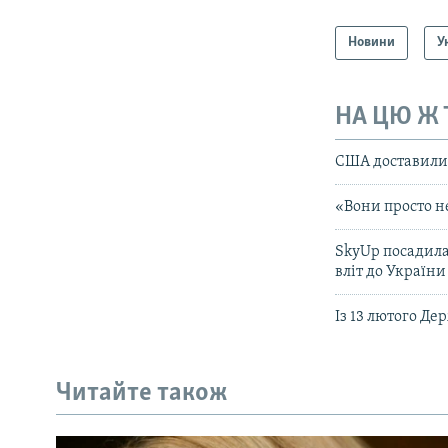
Новини
У
НА ЦЮ Ж
США доставили 
«Вони просто не
SkyUp посадила
вліт до України
Із 13 лютого Д
Читайте також