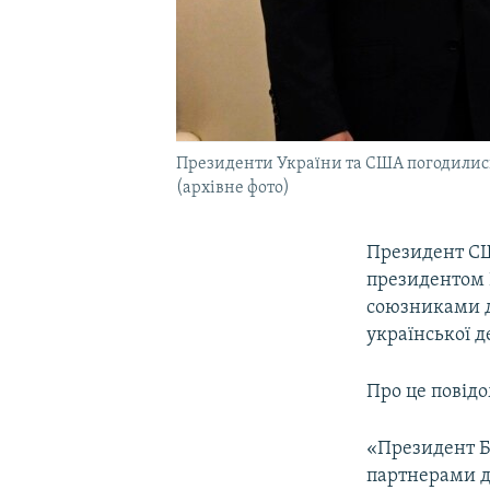
Президенти України та США погодились
(архівне фото)
Президент СШ
президентом 
союзниками д
української 
Про це повід
«Президент Б
партнерами д