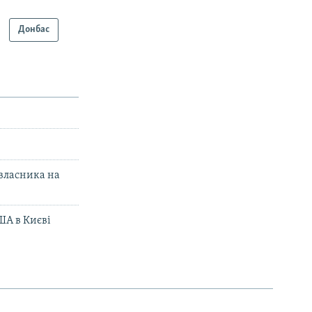
Донбас
 власника на
ША в Києві