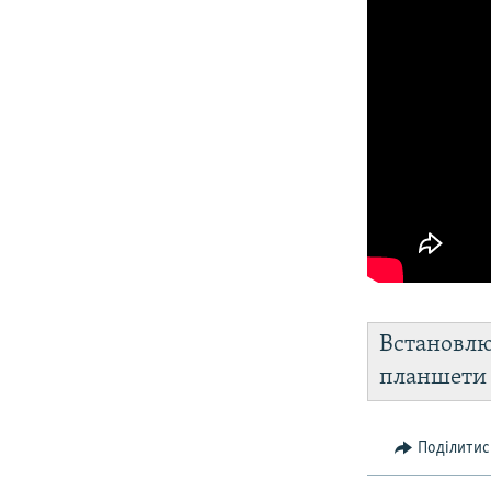
Встановл
планшет
Поділитис