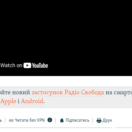
юйте новий
застосунок Радіо Свобода
на смарт
и
Apple
і
Android
.
ь
Читати без VPN
Підписатись
Друк