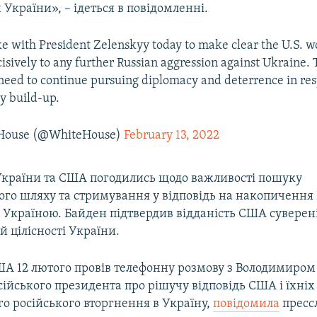
 України», – ідеться в повідомленні.
e with President Zelenskyy today to make clear the U.S. 
cisively to any further Russian aggression against Ukraine.
need to continue pursuing diplomacy and deterrence in res
ry build-up.
House (@WhiteHouse)
February 13, 2022
країни та США погодились щодо важливості пошуку
го шляху та стримування у відповідь на накопичення 
 Україною. Байден підтвердив відданість США суверені
й цілісності України.
А 12 лютого провів телефонну розмову з Володимиром
ійського президента про рішучу відповідь США і їхніх
о російського вторгнення в Україну,
повідомила
пресс