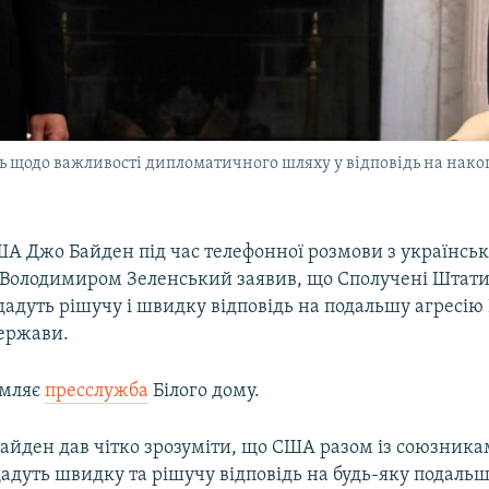
 щодо важливості дипломатичного шляху у відповідь на накоп
А Джо Байден під час телефонної розмови з українсь
Володимиром Зеленський заявив, що Сполучені Штати 
адуть рішучу і швидку відповідь на подальшу агресію
держави.
омляє
пресслужба
Білого дому.
айден дав чітко зрозуміти, що США разом із союзника
адуть швидку та рішучу відповідь на будь-яку подальш