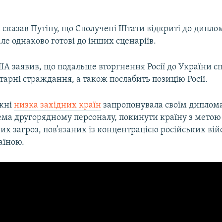
 сказав Путіну, що Сполучені Штати відкриті до дипл
але однаково готові до інших сценаріїв.
А заявив, що подальше вторгнення Росії до України 
тарні страждання, а також послабить позицію Росії.
ижні
низка західних країн
запропонувала своїм диплом
рема другорядному персоналу, покинути країну з метою
их загроз, пов’язаних із концентрацією російських вій
аїною.