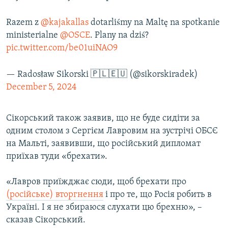
Усі сайти RFE/RL
Razem z
@kajakallas
dotarliśmy na Maltę na spotkanie
ministerialne
@OSCE
. Plany na dziś?
pic.twitter.com/be01uiNAO9
— Radosław Sikorski 🇵🇱🇪🇺 (@sikorskiradek)
December 5, 2024
Сікорський також заявив, що не буде сидіти за
одним столом з Сергієм Лавровим на зустрічі ОБСЄ
на Мальті, заявивши, що російський дипломат
приїхав туди «брехати».
«Лавров приїжджає сюди, щоб брехати про
(російське) вторгнення
і про те, що Росія робить в
Україні. І я не збираюся слухати цю брехню», –
сказав Сікорський.