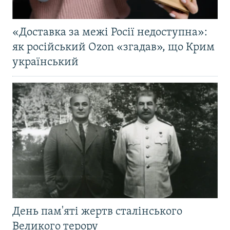
«Доставка за межі Росії недоступна»:
як російський Ozon «згадав», що Крим
український
День пам'яті жертв сталінського
Великого терору