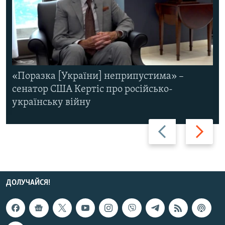
«Поразка [України] неприпустима» –
сенатор США Кертіс про російсько-
українську війну
Назад
Вперед
ДОЛУЧАЙСЯ!