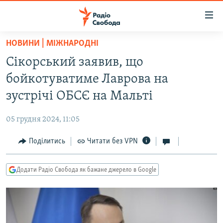
Доступність
посилання
Перейти
НОВИНИ | МІЖНАРОДНІ
до
РАДІО СВОБОДА – 70 РОКІВ
Сікорський заявив, що
основного
ВСЕ ЗА ДОБУ
матеріалу
бойкотуватиме Лаврова на
СТАТТІ
Перейти
зустрічі ОБСЄ на Мальті
до
ВІЙНА
ПОЛІТИКА
основної
05 грудня 2024, 11:05
РОСІЙСЬКА «ФІЛЬТРАЦІЯ»
ЕКОНОМІКА
навігації
Перейти
Поділитись
Читати без VPN
ДОНБАС.РЕАЛІЇ
СУСПІЛЬСТВО
до
КРИМ.РЕАЛІЇ
КУЛЬТУРА
пошуку
Додати Радіо Свобода як бажане джерело в Google
ТИ ЯК?
СПОРТ
СХЕМИ
УКРАЇНА
КИТАЙ.ВИКЛИКИ
СВІТ