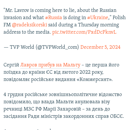
"Mr. Lavrov is coming here to lie, about the Russian
invasion and what
#Russia
is doing in
#Ukraine
," Polish
FM
@radeksikorski
said during a Thursday morning
address to the media.
pic.twitter.com/PxdDcPknvL
— TVP World (@TVPWorld_com)
December 5, 2024
Сергій
Лавров прибув на Мальту
– це перша його
поїздка до країни ЄС від лютого 2022 року,
повідомляє російське видання «Коммерсант».
4 грудня російське зовнішньополітичне відомство
повідомило, що влада Мальти анулювала візу
речниці МЗС РФ Марії Захаровій – за день до
засідання Ради міністрів закордонних справ ОБСЄ.