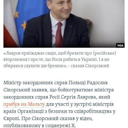
МУЛЬТИМЕДІА
ФОТО
СПЕЦПРОЄКТИ
ПОДКАСТИ
КРИМ РЕАЛІЇ
«Лавров приїжджає сюди, щоб брехати про (російське)
РУС
вторгнення і про те, що Росія робить в Україні. І я не
збираюся слухати цю брехню», – сказав Сікорський
УКР
КТАТ
Міністр закордонних справ Польщі Радослав
Сікорський заявив, що бойкотуватиме міністра
ДОЛУЧАЙСЯ!
закордонних справ Росії Сергія Лаврова, який
прибув на Мальту
для участі у зустрічі міністрів
країн Організації з безпеки та співробітництва у
Європі. Про Сікорський сказав у відео,
опублікованому в соцмережі Х.