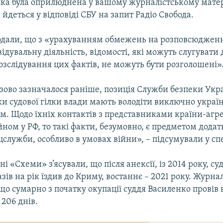
яка була оприлюднена у вашому журналістському матері
– йдеться у відповіді СБУ на запит Радіо Свобода.
додали, що з «урахуванням обмежень на розповсюдженн
ідувальну діяльність, відомості, які можуть слугувати 
зслідування цих фактів, не можуть бути розголошені»
зово зазначалося раніше, позиція Служби безпеки Укр
ки судової гілки влади мають володіти виключно укра
м. Щодо їхніх контактів з представниками країни-агр
ном у РФ, то такі факти, безумовно, є предметом додат
служби, особливо в умовах війни», – підсумували у сп
ні «Схеми» з’ясували, що після анексії, із 2014 року, с
азів на рік їздив до Криму, востаннє – 2021 року. Журна
що сумарно з початку окупації суддя Василенко провів 
206 днів.