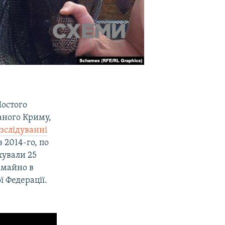
Шостого
аного Криму,
зслідуванні
 2014-го, по
хували 25
 майно в
ї Федерації.