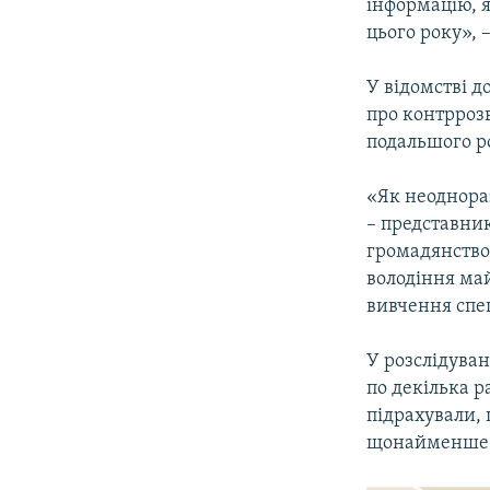
інформацію, 
цього року», 
У відомстві 
про контррозв
подальшого ро
«Як неоднора
– представни
громадянство
володіння май
вивчення спец
У розслідуван
по декілька р
підрахували, 
щонайменше 