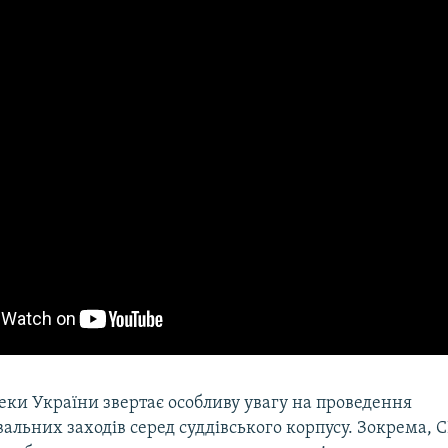
еки України звертає особливу увагу на проведення
альних заходів серед суддівського корпусу. Зокрема, 