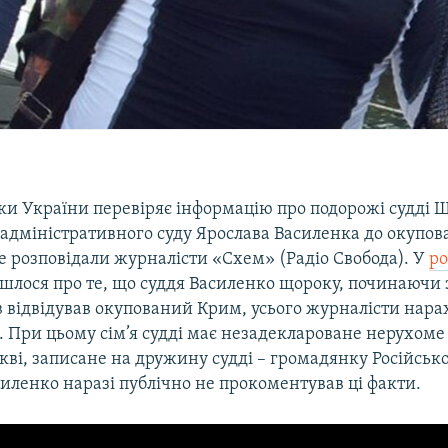
ки України перевіряє інформацію про подорожі судді 
 адміністративного суду Ярослава Василенка до окупов
е розповідали журналісти «Схем» (Радіо Свобода). У
ро
шлося про те, що суддя Василенко щороку, починаючи з
в відвідував окупований Крим, усього журналісти нара
. При цьому сім’я судді має незадеклароване нерухоме
ві, записане на дружину судді – громадянку Російсько
иленко наразі публічно не прокоментував ці факти.