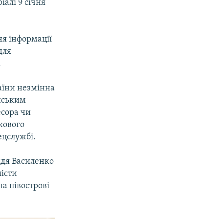
алі 9 січня
я інформації
для
.
аїни незмінна
їнським
есора чи
кового
ецслужбі.
уддя Василенко
лісти
на півострові