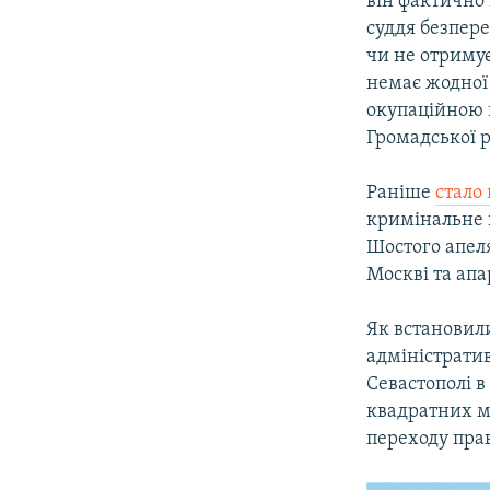
він фактично 
суддя безпер
чи не отримує
немає жодної 
окупаційною 
Громадської 
Раніше
стало
кримінальне 
Шостого апел
Москві та апа
Як встановил
адміністратив
Севастополі 
квадратних ме
переходу пра