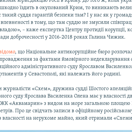
визнає юрисдикцію Росії в Криму. До того ж, коли укр
ешкодно їздить в окупований Крим, то виникають велик
 такий суддя гарантій безпеки там? І у нас як у грома
впевненості в тому, що там суддю не змусили співпра
владою», – каже експертка Центру протидії корупції, 
ради доброчесності у 2016-2018 роках Галина Чижик.
 відомо
, що Національне антикорупційне бюро розпоча
провадження за фактами ймовірного недекларування 
яційного адміністративного суду Ярославом Василенко
ртаментів у Севастополі, які належать його родині.
и журналісти «Схем», дружина судді Шостого апеляцій
ного суду Ярослава Василенка Олена має у власності д
в ЖК «Аквамарин» з видом на море загальною площею 
трів. Про це свідчать записи в офіційному російськом
в власності на нерухоме майно, який отримали «Схеми