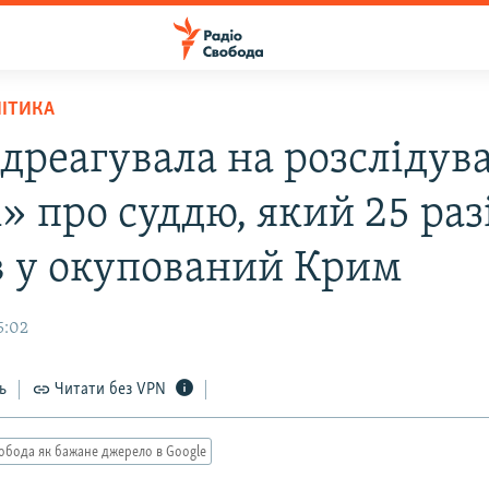
ЛІТИКА
ідреагувала на розслідув
» про суддю, який 25 раз
ив у окупований Крим
5:02
ь
Читати без VPN
обода як бажане джерело в Google