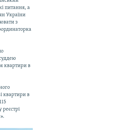
аїнський
і питання, а
дян України
цювати з
координаторка
ло
суддею
м квартири в
ного
ві квартири в
115
у реєстрі
».