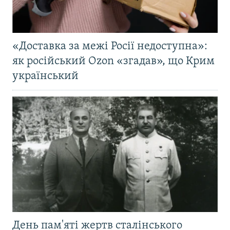
«Доставка за межі Росії недоступна»:
як російський Ozon «згадав», що Крим
український
День пам'яті жертв сталінського