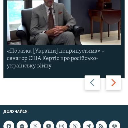
«Поразка [України] неприпустима» –
сенатор США Кертіс про російсько-
українську війну
Назад
Вперед
ДОЛУЧАЙСЯ!