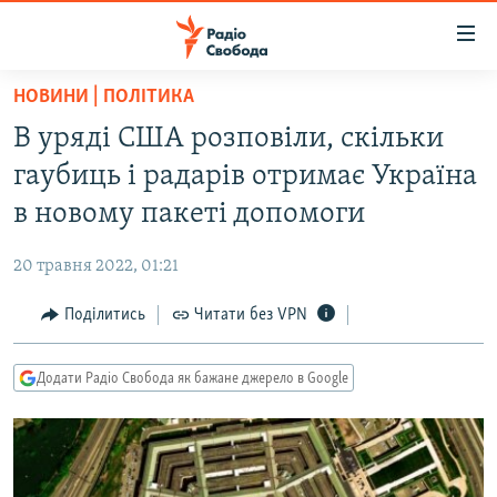
Доступність
посилання
Перейти
НОВИНИ | ПОЛІТИКА
до
РАДІО СВОБОДА – 70 РОКІВ
В уряді США розповіли, скільки
основного
ВСЕ ЗА ДОБУ
матеріалу
гаубиць і радарів отримає Україна
СТАТТІ
Перейти
в новому пакеті допомоги
до
ВІЙНА
ПОЛІТИКА
основної
20 травня 2022, 01:21
РОСІЙСЬКА «ФІЛЬТРАЦІЯ»
ЕКОНОМІКА
навігації
Перейти
Поділитись
Читати без VPN
ДОНБАС.РЕАЛІЇ
СУСПІЛЬСТВО
до
КРИМ.РЕАЛІЇ
КУЛЬТУРА
пошуку
Додати Радіо Свобода як бажане джерело в Google
ТИ ЯК?
СПОРТ
СХЕМИ
УКРАЇНА
КИТАЙ.ВИКЛИКИ
СВІТ