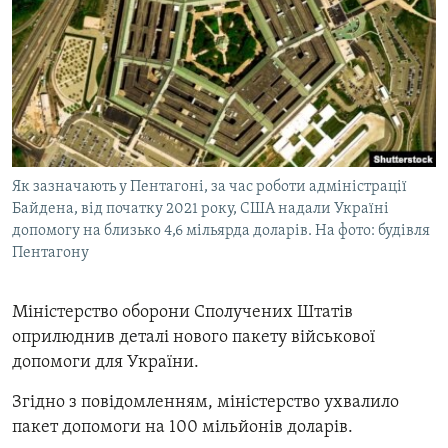
МУЛЬТИМЕДІА
ФОТО
СПЕЦПРОЄКТИ
ПОДКАСТИ
КРИМ РЕАЛІЇ
Як зазначають у Пентагоні, за час роботи адміністрації
РУС
Байдена, від початку 2021 року, США надали Україні
допомогу на близько 4,6 мільярда доларів. На фото: будівля
УКР
Пентагону
КТАТ
Міністерство оборони Сполучених Штатів
ДОЛУЧАЙСЯ!
оприлюднив деталі нового пакету військової
допомоги для України.
Згідно з повідомленням, міністерство ухвалило
пакет допомоги на 100 мільйонів доларів.