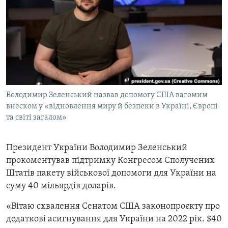
МУЛЬТИМЕДІА
ФОТО
СПЕЦПРОЄКТИ
ПОДКАСТИ
КРИМ РЕАЛІЇ
Володимир Зеленський назвав допомогу США вагомим
РУС
внеском у «відновлення миру й безпеки в Україні, Європі
та світі загалом»
УКР
КТАТ
Президент України Володимир Зеленський
прокоментував підтримку Конгресом Сполучених
ДОЛУЧАЙСЯ!
Штатів пакету військової допомоги для України на
суму 40 мільярдів доларів.
«
Вітаю схвалення Сенатом США законопроєкту про
додаткові асигнування для України на 2022 рік. $40