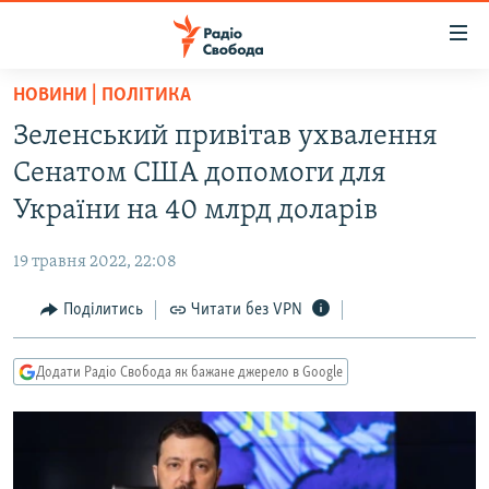
Доступність
посилання
Перейти
НОВИНИ | ПОЛІТИКА
до
РАДІО СВОБОДА – 70 РОКІВ
Зеленський привітав ухвалення
основного
ВСЕ ЗА ДОБУ
матеріалу
Сенатом США допомоги для
СТАТТІ
Перейти
України на 40 млрд доларів
до
ВІЙНА
ПОЛІТИКА
основної
19 травня 2022, 22:08
РОСІЙСЬКА «ФІЛЬТРАЦІЯ»
ЕКОНОМІКА
навігації
Перейти
Поділитись
Читати без VPN
ДОНБАС.РЕАЛІЇ
СУСПІЛЬСТВО
до
КРИМ.РЕАЛІЇ
КУЛЬТУРА
пошуку
Додати Радіо Свобода як бажане джерело в Google
ТИ ЯК?
СПОРТ
СХЕМИ
УКРАЇНА
КИТАЙ.ВИКЛИКИ
СВІТ