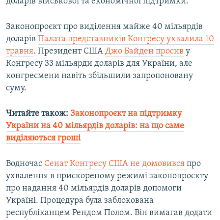
доларів військової та економічної підтримки.
Законопроєкт про виділення майже 40 мільярдів
доларів
Палата представників Конгресу ухвалила 10
травня
. Президент США
Джо Байден просив
у
Конгресу 33 мільярди доларів для України, але
конгресмени навіть збільшили запропоновану
суму.
Читайте також:
Законопроєкт на підтримку
України на 40 мільярдів доларів: на що саме
виділяються гроші
Водночас
Сенат Конгресу США не домовився
про
ухвалення в прискореному режимі законопроєкту
про надання 40 мільярдів доларів допомоги
Україні. Процедура була заблокована
республіканцем Рендом Полом. Він вимагав додати