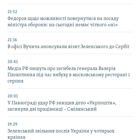
21:52
Федоров щодо можливості повернутися на посаду
міністра оборони: на сьогодні немає чіткого «ні»
21:16
В офісі Вучича анонсували візит Зеленського до Сербії
20:41
Медіа РФ пишуть про загибель генерала Валерія
Плохотнюка під час вибуху в московському ресторані 1
серпня
20:01
У Павлограді удар РФ знищив депо «Укрпошти»,
загинули дві працівниці – Смілянський
19:29
Зеленський звільнив послів України у чотирьох
країнах