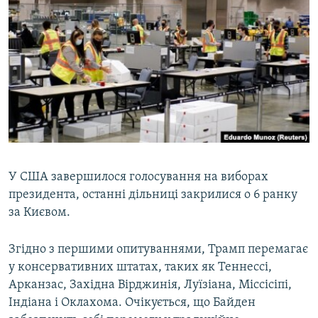
МУЛЬТИМЕДІА
ФОТО
СПЕЦПРОЄКТИ
ПОДКАСТИ
КРИМ РЕАЛІЇ
РУС
УКР
У США завершилося голосування на виборах
президента, останні дільниці закрилися о 6 ранку
КТАТ
за Києвом.
ДОЛУЧАЙСЯ!
Згідно з першими опитуваннями, Трамп перемагає
у консервативних штатах, таких як Теннессі,
Арканзас, Західна Вірджинія, Луїзіана, Міссісіпі,
Індіана і Оклахома. Очікується, що Байден