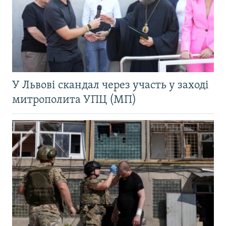
У Львові скандал через участь у заході
митрополита УПЦ (МП)