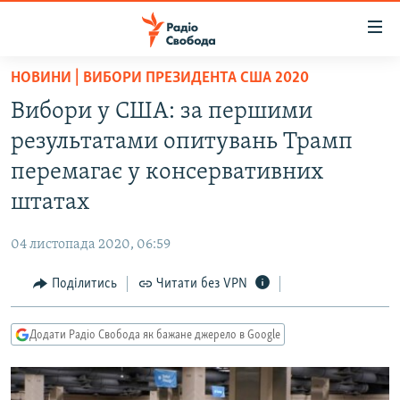
Доступність
посилання
Перейти
НОВИНИ | ВИБОРИ ПРЕЗИДЕНТА США 2020
до
РАДІО СВОБОДА – 70 РОКІВ
Вибори у США: за першими
основного
ВСЕ ЗА ДОБУ
матеріалу
результатами опитувань Трамп
СТАТТІ
Перейти
перемагає у консервативних
до
ВІЙНА
ПОЛІТИКА
штатах
основної
РОСІЙСЬКА «ФІЛЬТРАЦІЯ»
ЕКОНОМІКА
навігації
04 листопада 2020, 06:59
Перейти
ДОНБАС.РЕАЛІЇ
СУСПІЛЬСТВО
до
Поділитись
Читати без VPN
КРИМ.РЕАЛІЇ
КУЛЬТУРА
пошуку
ТИ ЯК?
СПОРТ
Додати Радіо Свобода як бажане джерело в Google
СХЕМИ
УКРАЇНА
КИТАЙ.ВИКЛИКИ
СВІТ