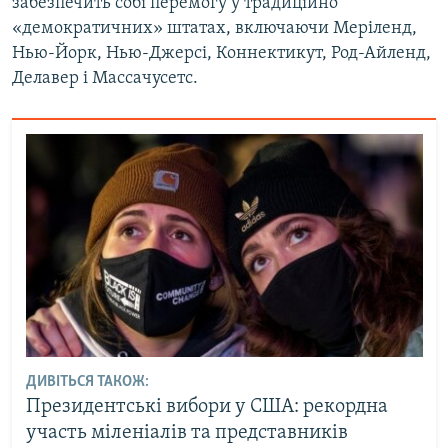
забезпечить собі перемогу у традиційно
Усі сайти RFE/RL
«демократичних» штатах, включаючи Меріленд,
Нью-Йорк, Нью-Джерсі, Коннектикут, Род-Айленд,
Делавер і Массачусетс.
ДИВІТЬСЯ ТАКОЖ:
Президентські вибори у США: рекордна
участь міленіалів та представників