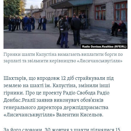
МУЛЬТИМЕДІА
ФОТО
СПЕЦПРОЄКТИ
ПОДКАСТИ
КРИМ РЕАЛІЇ
Гірняки шахти Капустіна вимагають виплатити борги по
РУС
зарплаті та звільнити керівництво «Лисичанськвугілля»
УКР
Шахтарів, що впродовж 12 діб страйкували під
КТАТ
землею на шахті ім. Капустіна, змінили інші
гірники. Про це проекту Радіо Свобода Радіо
ДОЛУЧАЙСЯ!
Донбас.Реалії заявив виконувач обов’язків
генерального директора держпідприємства
«Лисичанськвугілля» Валентин Кисельов.
За його словами, 30 жовтня з шахти піднялися 15