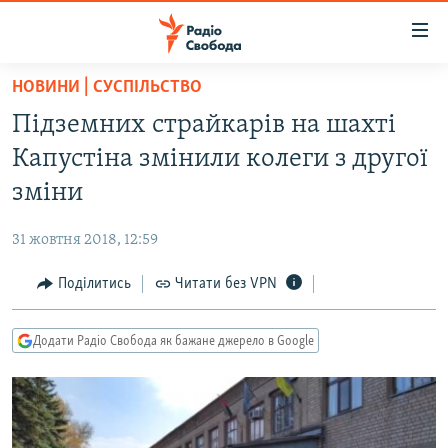
Доступність
посилання
Перейти
НОВИНИ | СУСПІЛЬСТВО
до
РАДІО СВОБОДА – 70 РОКІВ
Підземних страйкарів на шахті
основного
ВСЕ ЗА ДОБУ
матеріалу
Капустіна змінили колеги з другої
СТАТТІ
Перейти
зміни
до
ВІЙНА
ПОЛІТИКА
основної
31 жовтня 2018, 12:59
РОСІЙСЬКА «ФІЛЬТРАЦІЯ»
ЕКОНОМІКА
навігації
Перейти
Поділитись
Читати без VPN
ДОНБАС.РЕАЛІЇ
СУСПІЛЬСТВО
до
КРИМ.РЕАЛІЇ
КУЛЬТУРА
пошуку
Додати Радіо Свобода як бажане джерело в Google
ТИ ЯК?
СПОРТ
СХЕМИ
УКРАЇНА
КИТАЙ.ВИКЛИКИ
СВІТ