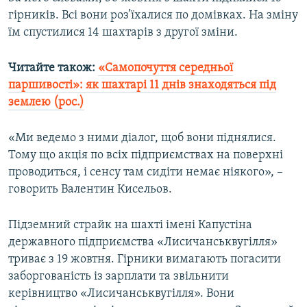
Усі сайти RFE/RL
гірників. Всі вони роз’їхалися по домівках. На зміну
їм спустилися 14 шахтарів з другої зміни.
Читайте також:
«Самопочуття середньої
паршивості»: як шахтарі 11 днів знаходяться під
землею (рос.)
«Ми ведемо з ними діалог, щоб вони піднялися.
Тому що акція по всіх підприємствах на поверхні
проводиться, і сенсу там сидіти немає ніякого», –
говорить Валентин Кисельов.
Підземний страйк на шахті імені Капустіна
державного підприємства «Лисичанськвугілля»
триває з 19 жовтня. Гірники вимагають погасити
заборгованість із зарплати та звільнити
керівництво «Лисичанськвугілля». Вони