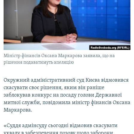
МУЛЬТИМЕДІА
ФОТО
СПЕЦПРОЄКТИ
ПОДКАСТИ
КРИМ РЕАЛІЇ
Міністр фінансів Оксана Маркарова заявила, що на
РУС
рішення подаватимуть апеляцію
УКР
Окружний адміністративний суд Києва відмовився
КТАТ
скасувати своє рішення, яким він раніше
заблокував конкурс на посаду голови Державної
ДОЛУЧАЙСЯ!
митної служби, повідомила міністр фінансів Оксана
Маркарова.
«Суддя адмінсуду сьогодні відмовив скасувати
ухвалу в забезпечення позову щодо заборони