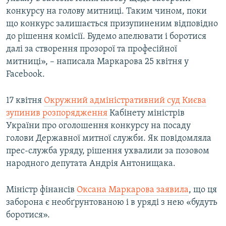
Усі сайти RFE/RL
конкурсу на голову митниці. Таким чином, поки
що конкурс залишається призупиненим відповідно
до рішення комісії. Будемо апелювати і боротися
далі за створення прозорої та професійної
митниці», – написала Маркарова 25 квітня у
Facebook.
17 квітня
Окружний адміністративний суд Києва
зупинив розпорядження
Кабінету міністрів
України про оголошення конкурсу на посаду
голови Державної митної служби. Як повідомляла
прес-служба уряду, рішення ухвалили за позовом
народного депутата Андрія Антонищака.
Міністр фінансів
Оксана Маркарова заявила
, що ця
заборона є необґрунтованою і в уряді з нею «будуть
боротися».