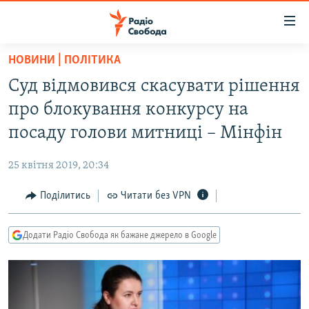
Доступність
посилання
Перейти
НОВИНИ | ПОЛІТИКА
до
РАДІО СВОБОДА – 70 РОКІВ
Суд відмовився скасувати рішення
основного
ВСЕ ЗА ДОБУ
матеріалу
про блокування конкурсу на
СТАТТІ
Перейти
посаду голови митниці – Мінфін
до
ВІЙНА
ПОЛІТИКА
основної
25 квітня 2019, 20:34
РОСІЙСЬКА «ФІЛЬТРАЦІЯ»
ЕКОНОМІКА
навігації
Перейти
Поділитись
Читати без VPN
ДОНБАС.РЕАЛІЇ
СУСПІЛЬСТВО
до
КРИМ.РЕАЛІЇ
КУЛЬТУРА
пошуку
Додати Радіо Свобода як бажане джерело в Google
ТИ ЯК?
СПОРТ
СХЕМИ
УКРАЇНА
КИТАЙ.ВИКЛИКИ
СВІТ