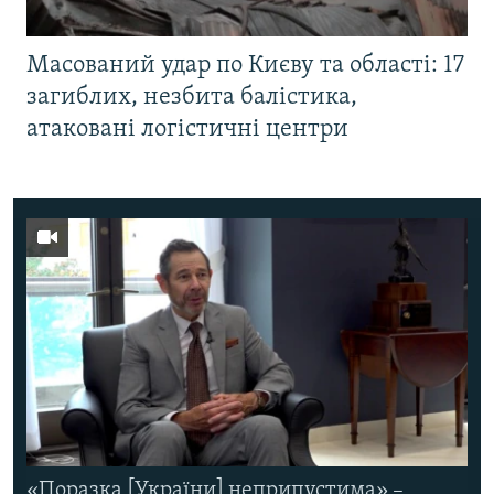
Масований удар по Києву та області: 17
загиблих, незбита балістика,
атаковані логістичні центри
«Поразка [України] неприпустима» –