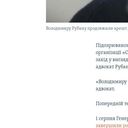
Володимиру Рубану продовжили арешт 
Підозрюваном
організації 
захід у вигля
адвокат Рубан
«Володимиру 
адвокат.
Попередній т
1 серпня Ген
завершили ро