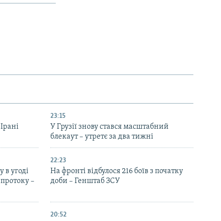
23:15
 Ірані
У Грузії знову стався масштабний
блекаут – утретє за два тижні
22:23
 в угоді
На фронті відбулося 216 боїв з початку
протоку –
доби – Генштаб ЗСУ
20:52