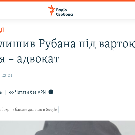
ІЇ
алишив Рубана під вартою
я – адвокат
 22:01
ь
Читати без VPN
обода як бажане джерело в Google