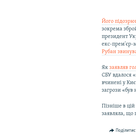
Його підозрю
зокрема зброй
президент Ук
екс-прем'єр-
Рубан звинув
Як
заявляв г
СБУ вдалося 
вчинені у Киє
загрози «був
Пізніше в цій
заявляла, що 
Поділитис