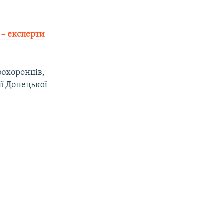
 – експерти
оохоронців,
ії Донецької