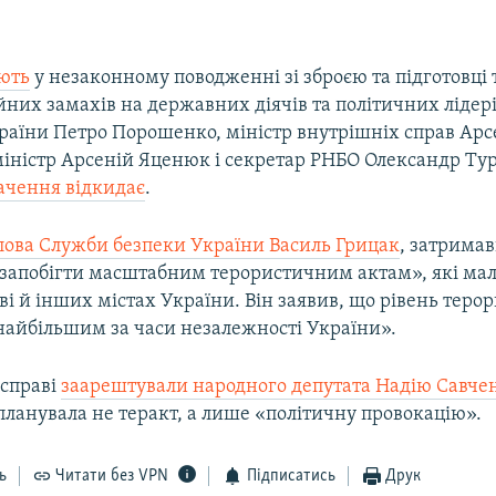
ють
у незаконному поводженні зі зброєю та підготовці 
них замахів на державних діячів та політичних лідері
раїни Петро Порошенко, міністр внутрішніх справ Арс
міністр Арсеній Яценюк і секретар РНБО Олександр Ту
ачення відкидає
.
олова Служби безпеки України Василь Грицак
, затрима
«запобігти масштабним терористичним актам», які мал
ві й інших містах України. Він заявив, що рівень теро
 найбільшим за часи незалежності України».
 справі
заарештували народного депутата Надію Савче
планувала не теракт, а лише «політичну провокацію».
ь
Читати без VPN
Підписатись
Друк