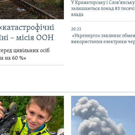
У Краматорську і Слов’янську
залишаються понад 83 тисячі
влада
«катастрофічні
20:23
«Укренерго» закликає обме
їні – місія ООН
використання електрики чер
серед цивільних осіб
ла на 60 %»