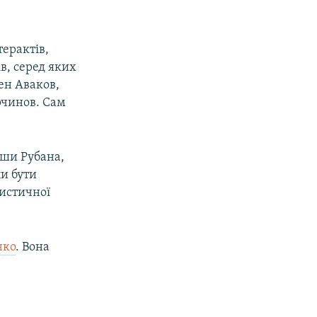
терактів,
в, серед яких
ен Аваков,
рчинов. Сам
вши Рубана,
и бути
ристичної
нко
. Вона