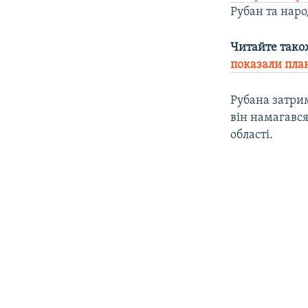
Рубан та наро
Читайте тако
показали пла
Рубана затри
він намагався
області.