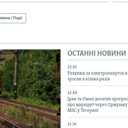
овини | Події
ОСТАННІ НОВИНИ
23:45
Рахунки за електроенергію в
зросли в кілька разів
22:48
Іран та Оман досягли прогресу
про маршрут через Ормузьку 
МЗС у Тегерані
21:36