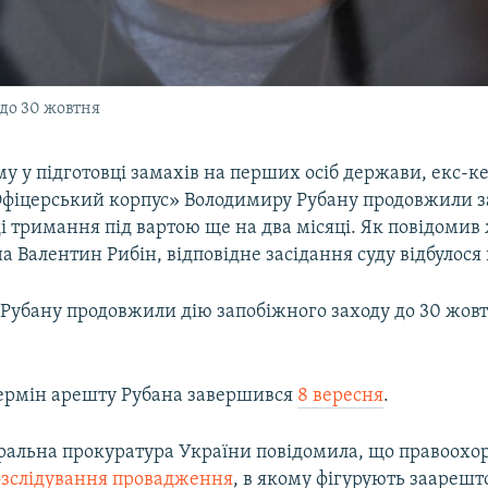
до 30 жовтня
у у підготовці замахів на перших осіб держави, екс-к
«Офіцерський корпус» Володимиру Рубану продовжили 
ді тримання під вартою ще на два місяці. Як повідоми
а Валентин Рибін, відповідне засідання суду відбулося 
Рубану продовжили дію запобіжного заходу до 30 жовтн
ермін арешту Рубана завершився
8 вересня
.
еральна прокуратура України повідомила, що правоохо
зслідування провадження
, в якому фігурують заарешт