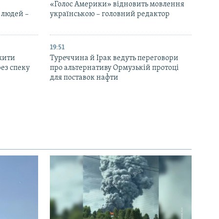
«Голос Америки» відновить мовлення
 людей –
українською – головний редактор
19:51
жити
Туреччина й Ірак ведуть переговори
ез спеку
про альтернативу Ормузькій протоці
для поставок нафти