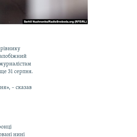
ерівнику
запобіжний
в журналістам
ще 31 серпня.
я», – сказав
ронці
овані нині