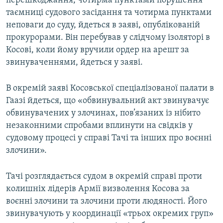
перешкоджання, чотирма пунктами порушення
Усі сайти RFE/RL
таємниці судового засідання та чотирма пунктами
неповаги до суду, йдеться в заяві, опублікованій
прокурорами. Він перебував у слідчому ізоляторі в
Косові, коли йому вручили ордер на арешт за
звинуваченнями, йдеться у заяві.
В окремій заяві Косовської спеціалізованої палати в
Гаазі йдеться, що «обвинувальний акт звинувачує
обвинувачених у злочинах, пов’язаних із нібито
незаконними спробами вплинути на свідків у
судовому процесі у справі Тачі та інших про воєнні
злочини».
Тачі розглядається судом в окремій справі проти
колишніх лідерів Армії визволення Косова за
воєнні злочини та злочини проти людяності. Його
звинувачують у координації «трьох окремих груп»