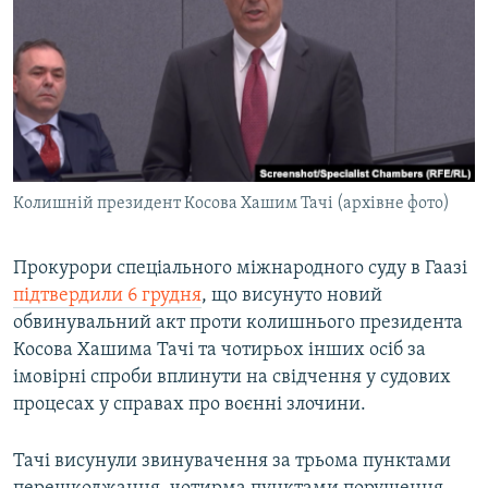
МУЛЬТИМЕДІА
ФОТО
СПЕЦПРОЄКТИ
ПОДКАСТИ
КРИМ РЕАЛІЇ
Колишній президент Косова Хашим Тачі (архівне фото)
РУС
УКР
Прокурори спеціального міжнародного суду в Гаазі
підтвердили 6 грудня
, що висунуто новий
КТАТ
обвинувальний акт проти колишнього президента
Косова Хашима Тачі та чотирьох інших осіб за
ДОЛУЧАЙСЯ!
імовірні спроби вплинути на свідчення у судових
процесах у справах про воєнні злочини.
Тачі висунули звинувачення за трьома пунктами