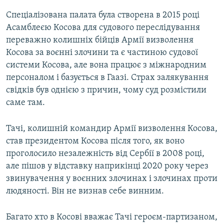
Спеціалізована палата була створена в 2015 році
Асамблеєю Косова для судового переслідування
переважно колишніх бійців Армії визволення
Косова за воєнні злочини та є частиною судової
системи Косова, але вона працює з міжнародним
персоналом і базується в Гаазі. Страх залякування
свідків був однією з причин, чому суд розмістили
саме там.
Тачі, колишній командир Армії визволення Косова,
став президентом Косова після того, як воно
проголосило незалежність від Сербії в 2008 році,
але пішов у відставку наприкінці 2020 року через
звинувачення у воєнних злочинах і злочинах проти
людяності. Він не визнав себе винним.
Багато хто в Косові вважає Тачі героєм-партизаном,