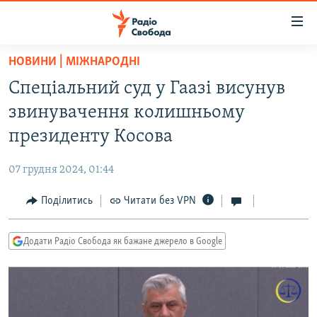
Доступність
посилання
Перейти
НОВИНИ | МІЖНАРОДНІ
до
РАДІО СВОБОДА – 70 РОКІВ
Спеціальний суд у Гаазі висунув
основного
ВСЕ ЗА ДОБУ
матеріалу
звинувачення колишньому
СТАТТІ
Перейти
президенту Косова
до
ВІЙНА
ПОЛІТИКА
основної
07 грудня 2024, 01:44
РОСІЙСЬКА «ФІЛЬТРАЦІЯ»
ЕКОНОМІКА
навігації
Перейти
Поділитись
Читати без VPN
ДОНБАС.РЕАЛІЇ
СУСПІЛЬСТВО
до
КРИМ.РЕАЛІЇ
КУЛЬТУРА
пошуку
Додати Радіо Свобода як бажане джерело в Google
ТИ ЯК?
СПОРТ
СХЕМИ
УКРАЇНА
КИТАЙ.ВИКЛИКИ
СВІТ