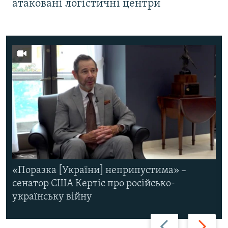
атаковані логістичні центри
«Поразка [України] неприпустима» –
сенатор США Кертіс про російсько-
українську війну
Назад
Вперед