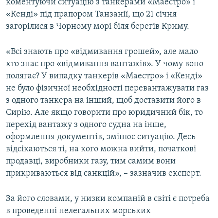
коментуючи ситуацію з танкерами «Маестро» і
Усі сайти RFE/RL
«Кенді» під прапором Танзанії, що 21 січня
загорілися в Чорному морі біля берегів Криму.
«Всі знають про «відмивання грошей», але мало
хто знає про «відмивання вантажів». У чому воно
полягає? У випадку танкерів «Маестро» і «Кенді»
не було фізичної необхідності перевантажувати газ
з одного танкера на інший, щоб доставити його в
Сирію. Але якщо говорити про юридичний бік, то
перехід вантажу з одного судна на інше,
оформлення документів, змінює ситуацію. Десь
відсікаються ті, на кого можна вийти, початкові
продавці, виробники газу, тим самим вони
прикриваються від санкцій», – зазначив експерт.
За його словами, у низки компаній в світі є потреба
в проведенні нелегальних морських