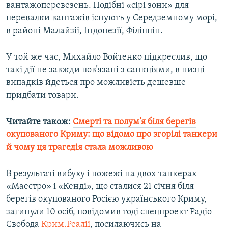
вантажоперевезень. Подібні «сірі зони» для
перевалки вантажів існують у Середземному морі,
в районі Малайзії, Індонезії, Філіппін.
У той же час, Михайло Войтенко підкреслив, що
такі дії не завжди пов’язані з санкціями, в низці
випадків йдеться про можливість дешевше
придбати товари.
Читайте також:
Смерті та полум’я біля берегів
окупованого Криму: що відомо про згорілі танкери
й чому ця трагедія стала можливою​
В результаті вибуху і пожежі на двох танкерах
«Маестро» і «Кенді», що сталися 21 січня​ біля
берегів окупованого Росією українського Криму,
загинули 10 осіб, повідомив тоді спецпроект Радіо
Свобода
Крим.Реалії
, посилаючись на