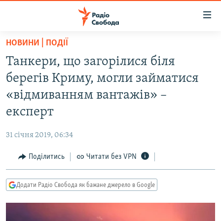
Доступність
посилання
Перейти
НОВИНИ | ПОДІЇ
до
РАДІО СВОБОДА – 70 РОКІВ
Танкери, що загорілися біля
основного
ВСЕ ЗА ДОБУ
матеріалу
берегів Криму, могли займатися
СТАТТІ
Перейти
«відмиванням вантажів» –
до
ВІЙНА
ПОЛІТИКА
експерт
основної
РОСІЙСЬКА «ФІЛЬТРАЦІЯ»
ЕКОНОМІКА
навігації
31 січня 2019, 06:34
Перейти
ДОНБАС.РЕАЛІЇ
СУСПІЛЬСТВО
до
Поділитись
Читати без VPN
КРИМ.РЕАЛІЇ
КУЛЬТУРА
пошуку
ТИ ЯК?
СПОРТ
Додати Радіо Свобода як бажане джерело в Google
СХЕМИ
УКРАЇНА
КИТАЙ.ВИКЛИКИ
СВІТ