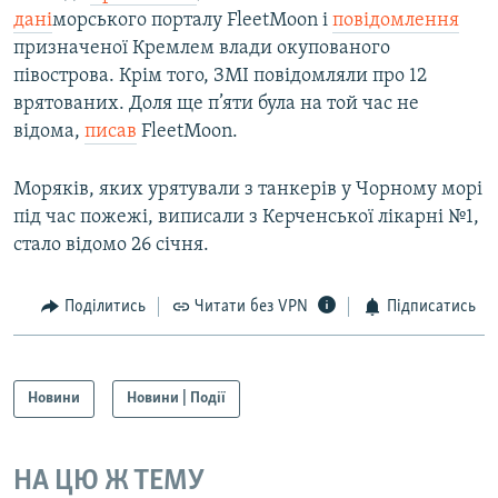
дані
морського порталу FleetMoon і
повідомлення
призначеної Кремлем влади окупованого
півострова. Крім того, ЗМІ повідомляли про 12
врятованих. Доля ще п’яти була на той час не
відома,
писав
FleetMoon.​
Моряків, яких урятували з танкерів у Чорному морі
під час пожежі, виписали з Керченської лікарні №1,
стало відомо 26 січня.
Поділитись
Читати без VPN
Підписатись
Новини
Новини | Події
НА ЦЮ Ж ТЕМУ