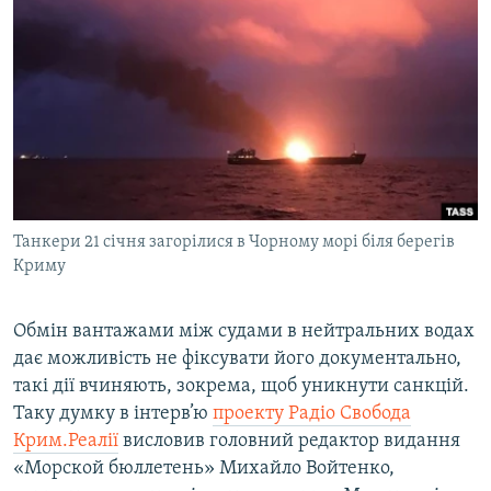
МУЛЬТИМЕДІА
ФОТО
СПЕЦПРОЄКТИ
ПОДКАСТИ
КРИМ РЕАЛІЇ
РУС
Танкери 21 січня загорілися в Чорному морі біля берегів
УКР
Криму
КТАТ
Обмін вантажами між судами в нейтральних водах
дає можливість не фіксувати його документально,
ДОЛУЧАЙСЯ!
такі дії вчиняють, зокрема, щоб уникнути санкцій.
Таку думку в інтерв’ю
проекту Радіо Свобода
Крим.Реалії
висловив головний редактор видання
«Морской бюллетень» Михайло Войтенко,