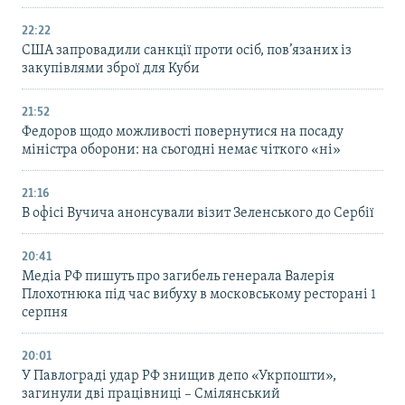
22:22
США запровадили санкції проти осіб, пов’язаних із
закупівлями зброї для Куби
21:52
Федоров щодо можливості повернутися на посаду
міністра оборони: на сьогодні немає чіткого «ні»
21:16
В офісі Вучича анонсували візит Зеленського до Сербії
20:41
Медіа РФ пишуть про загибель генерала Валерія
Плохотнюка під час вибуху в московському ресторані 1
серпня
20:01
У Павлограді удар РФ знищив депо «Укрпошти»,
загинули дві працівниці – Смілянський