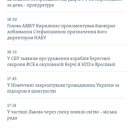
за день – прокуратура
18:50
Голова АМКУ Кириленко прокоментував ймовірне
лобіювання Стефанішиною призначення його
директором НАБУ
18:33
У СБУ заявили про ураження кораблів берегової
охорони ФСБ в окупованій Керчі й НПЗ в Ярославлі
17:45
У Німеччині заарештували громадянина України за
підозрою в шпигунстві
17:14
У частині Львова через спеку зникло світло – міська
рада