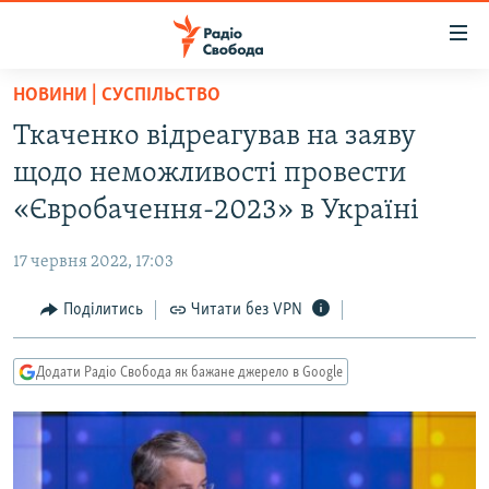
Доступність
посилання
Перейти
НОВИНИ | СУСПІЛЬСТВО
до
РАДІО СВОБОДА – 70 РОКІВ
Ткаченко відреагував на заяву
основного
ВСЕ ЗА ДОБУ
матеріалу
щодо неможливості провести
СТАТТІ
Перейти
«Євробачення-2023» в Україні
до
ВІЙНА
ПОЛІТИКА
основної
17 червня 2022, 17:03
РОСІЙСЬКА «ФІЛЬТРАЦІЯ»
ЕКОНОМІКА
навігації
Перейти
Поділитись
Читати без VPN
ДОНБАС.РЕАЛІЇ
СУСПІЛЬСТВО
до
КРИМ.РЕАЛІЇ
КУЛЬТУРА
пошуку
Додати Радіо Свобода як бажане джерело в Google
ТИ ЯК?
СПОРТ
СХЕМИ
УКРАЇНА
КИТАЙ.ВИКЛИКИ
СВІТ