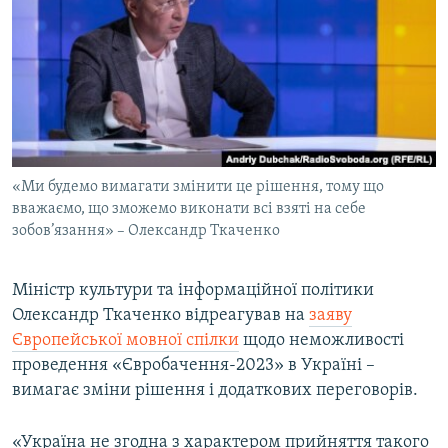
МУЛЬТИМЕДІА
ФОТО
СПЕЦПРОЄКТИ
ПОДКАСТИ
КРИМ РЕАЛІЇ
«Ми будемо вимагати змінити це рішення, тому що
РУС
вважаємо, що зможемо виконати всі взяті на себе
зобов’язання» – Олександр Ткаченко
УКР
КТАТ
Міністр культури та інформаційної політики
Олександр Ткаченко відреагував на
заяву
ДОЛУЧАЙСЯ!
Європейської мовної спілки
щодо неможливості
проведення «Євробачення-2023» в Україні –
вимагає зміни рішення і додаткових переговорів.
«Україна не згодна з характером прийняття такого