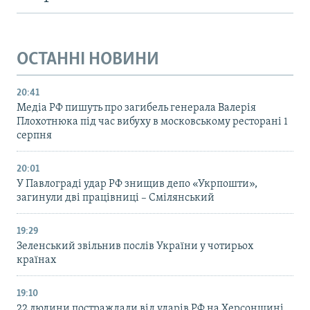
ОСТАННІ НОВИНИ
20:41
Медіа РФ пишуть про загибель генерала Валерія
Плохотнюка під час вибуху в московському ресторані 1
серпня
20:01
У Павлограді удар РФ знищив депо «Укрпошти»,
загинули дві працівниці – Смілянський
19:29
Зеленський звільнив послів України у чотирьох
країнах
19:10
22 людини постраждали від ударів РФ на Херсонщині