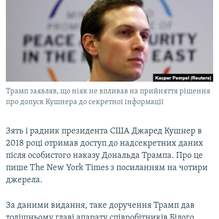
МУЛЬТИМЕДІА
ФОТО
СПЕЦПРОЄКТИ
ПОДКАСТИ
КРИМ РЕАЛІЇ
Трамп заявляв, що ніяк не впливав на прийняття рішення
РУС
про допуск Кушнера до секретної інформації
УКР
Зять і радник президента США Джаред Кушнер в
КТАТ
2018 році отримав доступ до надсекретних даних
після особистого наказу Дональда Трампа. Про це
ДОЛУЧАЙСЯ!
пише The New York Times з посиланням на чотири
джерела.
За даними видання, таке доручення Трамп дав
тодішньому главі апарату співробітників Білого