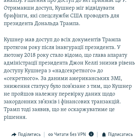
аналізу. Рішення про доступ до неї приймає ЦРУ.
Отримавши доступ, Кушнер міг відвідувати
брифінги, які спецслужби США проводять для
президента Дональда Трампа.
Кушнер мав доступ до всіх документів Трампа
протягом року після інавгурації президента. У
лютому 2018 року стало відомо, що глава апарату
адміністрації президента Джон Келлі знизив рівень
доступу Кушнера з «надсекретного» до
«секретного». За даними американських ЗМІ,
зниження статусу було пов’язане з тим, що Кушнер
не пройшов належну перевірку даних щодо
закордонних зв’язків і фінансових транзакцій.
Трамп тоді заявив, що не оскаржуватиме це
рішення.
Поділитись
Читати без VPN
Підписатись