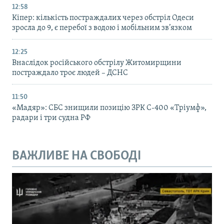
12:58
Кіпер: кількість постраждалих через обстріл Одеси
зросла до 9, є перебої з водою і мобільним зв’язком
12:25
Внаслідок російського обстрілу Житомирщини
постраждало троє людей – ДСНС
11:50
«Мадяр»: СБС знищили позицію ЗРК С-400 «Тріумф»,
радари і три судна РФ
ВАЖЛИВЕ НА СВОБОДІ