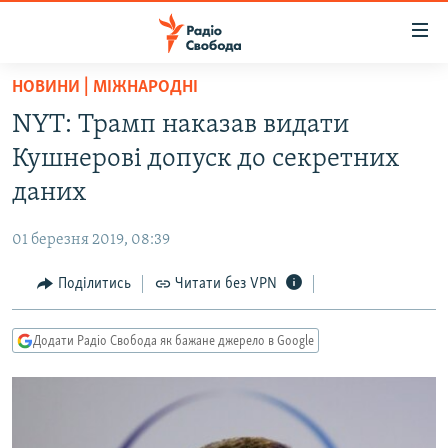
Доступність
посилання
Перейти
НОВИНИ | МІЖНАРОДНІ
до
РАДІО СВОБОДА – 70 РОКІВ
NYT: Трамп наказав видати
основного
ВСЕ ЗА ДОБУ
матеріалу
Кушнерові допуск до секретних
СТАТТІ
Перейти
даних
до
ВІЙНА
ПОЛІТИКА
основної
01 березня 2019, 08:39
РОСІЙСЬКА «ФІЛЬТРАЦІЯ»
ЕКОНОМІКА
навігації
Перейти
Поділитись
Читати без VPN
ДОНБАС.РЕАЛІЇ
СУСПІЛЬСТВО
до
КРИМ.РЕАЛІЇ
КУЛЬТУРА
пошуку
Додати Радіо Свобода як бажане джерело в Google
ТИ ЯК?
СПОРТ
СХЕМИ
УКРАЇНА
КИТАЙ.ВИКЛИКИ
СВІТ