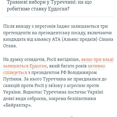
Травневі вибори у Туреччині: на що
робитиме ставку Ердоган?
Після виходу з перегонів Індже залишаються три
претенденти на президентську посаду, включаючи
кандидата від альянсу АТА (Альянс предків) Сінана
Огана.
На думку оглядачів, Росії вигідніше,
якщо при владі
залишиться Ердоган
, який багато років
активно
спілкується
з президентом РФ Володимиром
Путіним. За нього Туреччина не приєдналася до
санкцій проти Росії у зв’язку з агресією проти
України. Водночас Туреччина постачає Україні
деякі види озброєнь, зокрема безпілотники
«Байрактар».