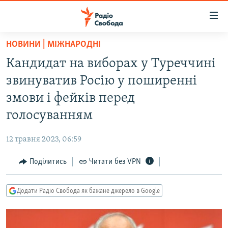
Доступність
посилання
Перейти
НОВИНИ | МІЖНАРОДНІ
до
РАДІО СВОБОДА – 70 РОКІВ
Кандидат на виборах у Туреччині
основного
ВСЕ ЗА ДОБУ
матеріалу
звинуватив Росію у поширенні
СТАТТІ
Перейти
змови і фейків перед
до
ВІЙНА
ПОЛІТИКА
голосуванням
основної
РОСІЙСЬКА «ФІЛЬТРАЦІЯ»
ЕКОНОМІКА
навігації
12 травня 2023, 06:59
Перейти
ДОНБАС.РЕАЛІЇ
СУСПІЛЬСТВО
до
Поділитись
Читати без VPN
КРИМ.РЕАЛІЇ
КУЛЬТУРА
пошуку
ТИ ЯК?
СПОРТ
Додати Радіо Свобода як бажане джерело в Google
СХЕМИ
УКРАЇНА
КИТАЙ.ВИКЛИКИ
СВІТ