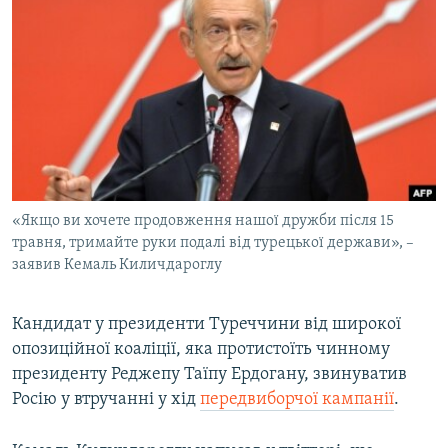
МУЛЬТИМЕДІА
ФОТО
СПЕЦПРОЄКТИ
ПОДКАСТИ
КРИМ РЕАЛІЇ
РУС
«Якщо ви хочете продовження нашої дружби після 15
УКР
травня, тримайте руки подалі від турецької держави», –
заявив Кемаль Киличдароглу
КТАТ
Кандидат у президенти Туреччини від широкої
ДОЛУЧАЙСЯ!
опозиційної коаліції, яка протистоїть чинному
президенту Реджепу Таїпу Ердогану, звинуватив
Росію у втручанні у хід
передвиборчої кампанії
.