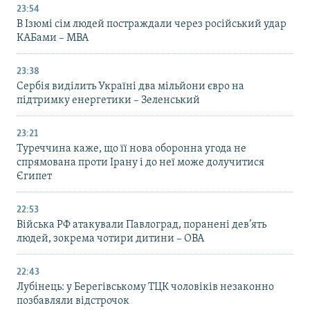
23:54
В Ізюмі сім людей постраждали через російський удар
КАБами – МВА
23:38
Сербія виділить Україні два мільйони євро на
підтримку енергетики – Зеленський
23:21
Туреччина каже, що її нова оборонна угода не
спрямована проти Ірану і до неї може долучитися
Єгипет
22:53
Війська РФ атакували Павлоград, поранені дев’ять
людей, зокрема чотири дитини – ОВА
22:43
Лубінець: у Берегівському ТЦК чоловіків незаконно
позбавляли відстрочок