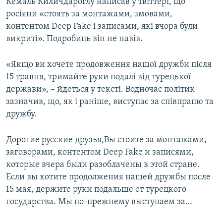
Кемаль Киличдароглу написав у твіттері, що
Усі сайти RFE/RL
росіяни «стоять за монтажами, змовами,
контентом Deep Fake і записами, які вчора були
викриті». Подробиць він не навів.
«Якщо ви хочете продовження нашої дружби після
15 травня, тримайте руки подалі від турецької
держави», – йдеться у тексті. Водночас політик
зазначив, що, як і раніше, виступає за співпрацю та
дружбу.
Дорогие русские друзья,Вы стоите за монтажами,
заговорами, контентом Deep Fake и записями,
которые вчера были разоблачены в этой стране.
Если вы хотите продолжения нашей дружбы после
15 мая, держите руки подальше от турецкого
государства. Мы по-прежнему выступаем за…