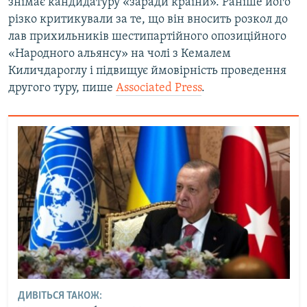
знімає кандидатуру «заради країни». Раніше його
різко критикували за те, що він вносить розкол до
лав прихильників шестипартійного опозиційного
«Народного альянсу» на чолі з Кемалем
Киличдароглу і підвищує ймовірність проведення
другого туру, пише
Associated Press
.
ДИВІТЬСЯ ТАКОЖ: