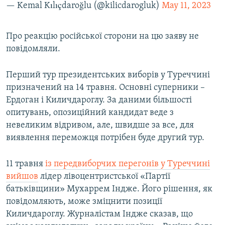
— Kemal Kılıçdaroğlu (@kilicdarogluk)
May 11, 2023
Про реакцію російської сторони на цю заяву не
повідомляли.
Перший тур президентських виборів у Туреччині
призначений на 14 травня. Основні суперники –
Ердоган і Киличдароглу. За даними більшості
опитувань, опозиційний кандидат веде з
невеликим відривом, але, швидше за все, для
виявлення переможця потрібен буде другий тур.
11 травня
із передвиборчих перегонів у Туреччині
вийшов
лідер лівоцентристської «Партії
батьківщини» Мухаррем Індже. Його рішення, як
повідомляють, може зміцнити позиції
Киличдароглу. Журналістам Індже сказав, що