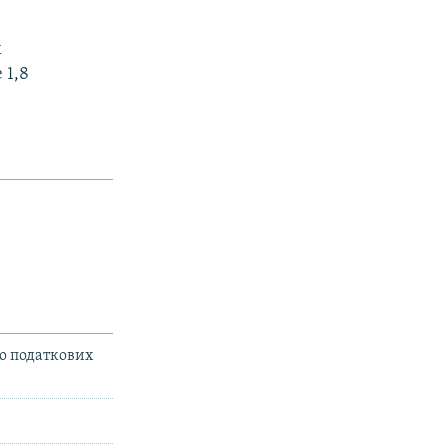
х
 1,8
го податкових