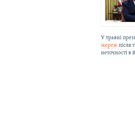
У травні пре
мереж
після 
неточності в й