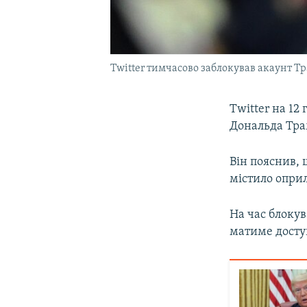
Twitter тимчасово заблокував акаунт 
Twitter на 1
Дональда Тр
Він пояснив, 
містило опри
На час блокув
матиме досту