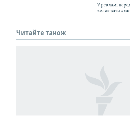
У рекламі пере
змалювати «ха
КРИМ РЕАЛІЇ
РУС
Читайте також
УКР
КТАТ
ДОЛУЧАЙСЯ!
Усі сайти RFE/RL