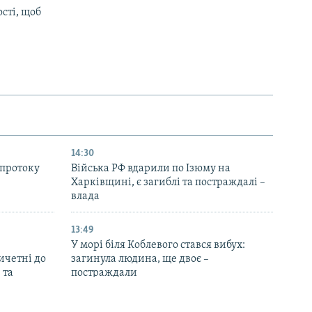
сті, щоб
14:30
 протоку
Війська РФ вдарили по Ізюму на
Харківщині, є загиблі та постраждалі –
влада
13:49
У морі біля Коблевого стався вибух:
ричетні до
загинула людина, ще двоє –
 та
постраждали