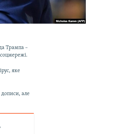
да Трампа –
 соцмережі.
рус, яке
 дописи, але
?