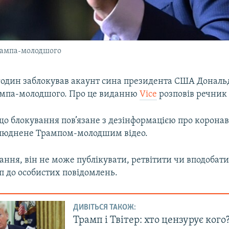
Трампа-молодшого
2 годин заблокував акаунт сина президента США Дональ
ампа-молодшого. Про це виданню
Vice
розповів речник
що блокування пов’язане з дезінформацією про коронаві
люднене Трампом-молодшим відео.
ання, він не може публікувати, ретвітити чи вподобати
п до особистих повідомлень.
ДИВІТЬСЯ ТАКОЖ:
Трамп і Твітер: хто цензурує кого