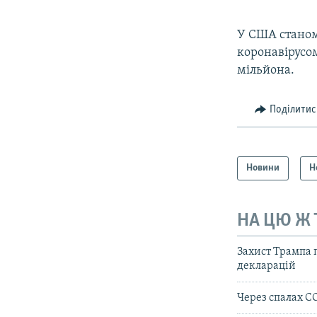
У США станом
коронавірусом
мільйона.
Поділитис
Новини
Н
НА ЦЮ Ж
Захист Трампа 
декларацій
Через спалах CO