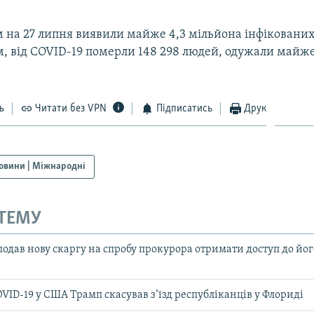
 на 27 липня виявили майже 4,3 мільйона інфіковани
, від COVID-19 померли 148 298 людей, одужали майже
ь
Читати без VPN
Підписатись
Друк
овини | Міжнародні
 ТЕМУ
подав нову скаргу на спробу прокурора отримати доступ до йо
VID-19 у США Трамп скасував з’їзд республіканців у Флориді