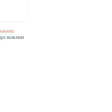
іальних
про можливі