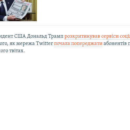
зидент США Дональд Трамп
розкритикував сервіси соц
того, як мережа Twitter
почала попереджати
абонентів 
ого твітах.