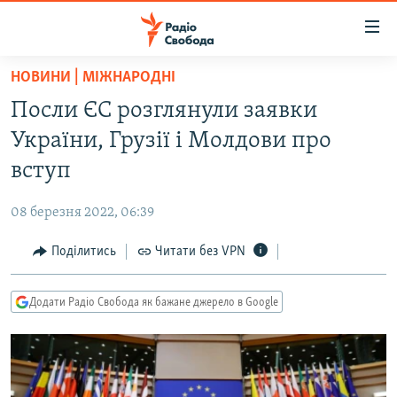
Доступність
посилання
Перейти
НОВИНИ | МІЖНАРОДНІ
до
РАДІО СВОБОДА – 70 РОКІВ
Посли ЄС розглянули заявки
основного
ВСЕ ЗА ДОБУ
матеріалу
України, Грузії і Молдови про
СТАТТІ
Перейти
вступ
до
ВІЙНА
ПОЛІТИКА
основної
08 березня 2022, 06:39
РОСІЙСЬКА «ФІЛЬТРАЦІЯ»
ЕКОНОМІКА
навігації
Перейти
Поділитись
Читати без VPN
ДОНБАС.РЕАЛІЇ
СУСПІЛЬСТВО
до
КРИМ.РЕАЛІЇ
КУЛЬТУРА
пошуку
Додати Радіо Свобода як бажане джерело в Google
ТИ ЯК?
СПОРТ
СХЕМИ
УКРАЇНА
КИТАЙ.ВИКЛИКИ
СВІТ