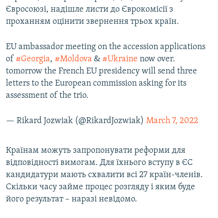
Євросоюзі, надішле листи до Єврокомісії з
Усі сайти RFE/RL
проханням оцінити звернення трьох країн.
EU ambassador meeting on the accession applications
of
#Georgia
,
#Moldova
&
#Ukraine
now over.
tomorrow the French EU presidency will send three
letters to the European commission asking for its
assessment of the trio.
— Rikard Jozwiak (@RikardJozwiak)
March 7, 2022
Країнам можуть запропонувати реформи для
відповідності вимогам. Для їхнього вступу в ЄС
кандидатури мають схвалити всі 27 країн-членів.
Скільки часу займе процес розгляду і яким буде
його результат – наразі невідомо.