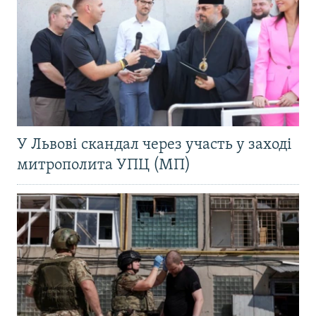
У Львові скандал через участь у заході
митрополита УПЦ (МП)