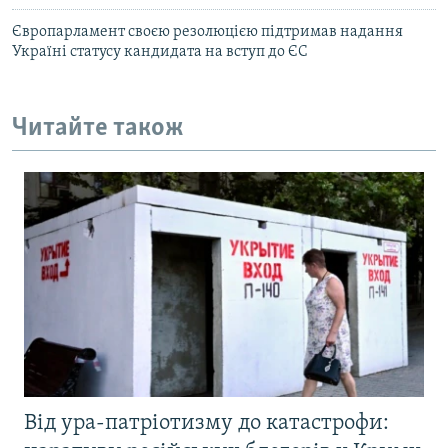
Європарламент своєю резолюцією підтримав надання
Україні статусу кандидата на вступ до ЄС
Читайте також
Від ура-патріотизму до катастрофи: