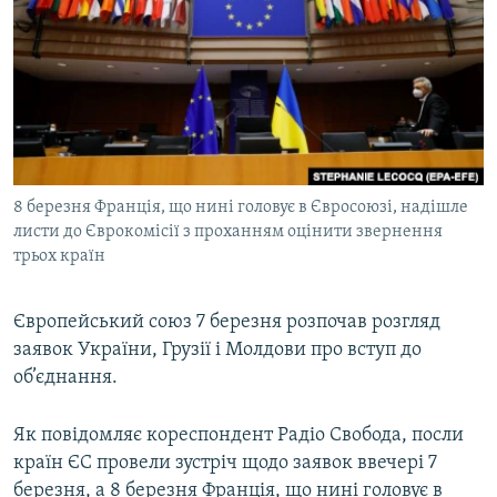
МУЛЬТИМЕДІА
ФОТО
СПЕЦПРОЄКТИ
ПОДКАСТИ
КРИМ РЕАЛІЇ
8 березня Франція, що нині головує в Євросоюзі, надішле
РУС
листи до Єврокомісії з проханням оцінити звернення
трьох країн
УКР
КТАТ
Європейський союз 7 березня розпочав розгляд
заявок України, Грузії і Молдови про вступ до
ДОЛУЧАЙСЯ!
об’єднання.
Як повідомляє кореспондент Радіо Свобода, посли
країн ЄС провели зустріч щодо заявок ввечері 7
березня, а 8 березня Франція, що нині головує в