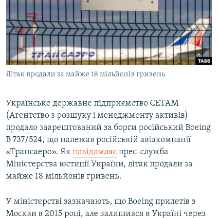
МУЛЬТИМЕДІА
ФОТО
СПЕЦПРОЄКТИ
ПОДКАСТИ
Літак продали за майже 18 мільйонів гривень
КРИМ РЕАЛІЇ
РУС
Українське державне підприємство СЕТАМ
(Агентство з розшуку і менеджменту активів)
УКР
продало заарештований за борги російський Boeing
КТАТ
B 737/524, що належав російській авіакомпанії
«Трансаеро». Як
повідомляє
прес-служба
ДОЛУЧАЙСЯ!
Міністерства юстиції України, літак продали за
майже 18 мільйонів гривень.
У міністерстві зазначають, що Boeing прилетів з
Москви в 2015 році, але залишився в Україні через