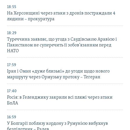
18:55
На Херсонщині через атаки з дронів постраждали 4
людини – прокуратура
18:29
Туреччина заявляє, що угода з Саудівською Аравією і
Пакистаном не суперечить її зобов’язанням перед
НАТО
17:59
Іран і Оман «дуже близькі» до угоди щодо нового
маршруту через Ормузьку протоку – Тегеран
17:40
Росія: в Геленджику закрили всі пляжі через атаки
БпЛА
16:59
У Болгарії поблизу кордону з Румунією вибухнув
безпілотник – Радев