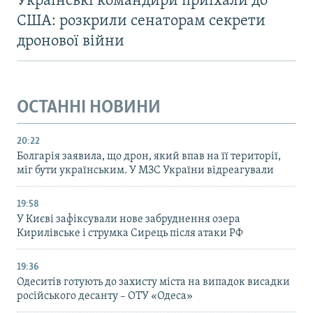
Українські командири приїхали до
США: розкрили сенаторам секрети
дронової війни
ОСТАННІ НОВИНИ
20:22
Болгарія заявила, що дрон, який впав на її території,
міг бути українським. У МЗС України відреагували
19:58
У Києві зафіксували нове забруднення озера
Кирилівське і струмка Сирець після атаки РФ
19:36
Одеситів готують до захисту міста на випадок висадки
російського десанту – ОТУ «Одеса»