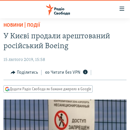
Доступність
посилання
Перейти
НОВИНИ | ПОДІЇ
до
РАДІО СВОБОДА – 70 РОКІВ
У Києві продали арештований
основного
ВСЕ ЗА ДОБУ
матеріалу
російський Boeing
СТАТТІ
Перейти
до
15 лютого 2019, 15:58
ВІЙНА
ПОЛІТИКА
основної
РОСІЙСЬКА «ФІЛЬТРАЦІЯ»
Поділитись
Читати без VPN
ЕКОНОМІКА
навігації
Перейти
ДОНБАС.РЕАЛІЇ
СУСПІЛЬСТВО
до
Додати Радіо Свобода як бажане джерело в Google
КРИМ.РЕАЛІЇ
КУЛЬТУРА
пошуку
ТИ ЯК?
СПОРТ
СХЕМИ
УКРАЇНА
КИТАЙ.ВИКЛИКИ
СВІТ