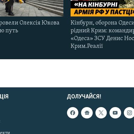
ровели Олексія Юкова
Кінбурн, оборона Одеси
ню путь
рідний Крим: команди
«Одеса» ЗСУ Денис Нос
Крим.Реалії
ЦІЯ
ДОЛУЧАЙСЯ!
с
пекти