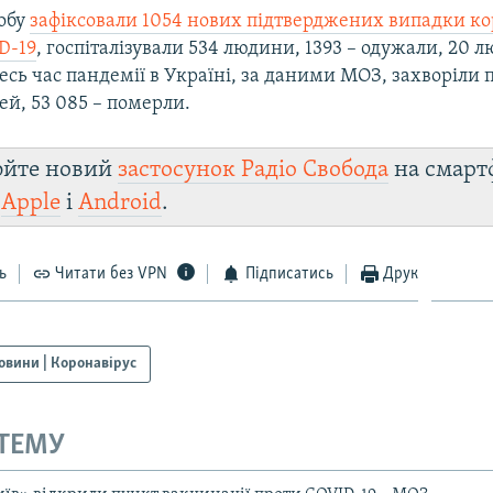
добу
зафіксовали 1054 нових підтверджених випадки ко
D-19
, госпіталізували 534 людини, 1393 – одужали, 20 
есь час пандемії в Україні, за даними МОЗ, захворіли 
й, 53 085 – померли.
юйте новий
застосунок Радіо Свобода
на смарт
и
Apple
і
Android
.
ь
Читати без VPN
Підписатись
Друк
овини | Коронавірус
 ТЕМУ