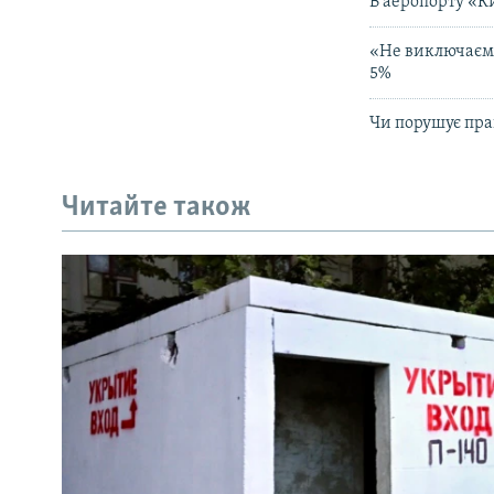
В аеропорту «К
«Не виключаємо
5%
Чи порушує пр
Читайте також