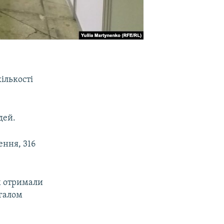
ількості
дей.
ення, 316
х отримали
агалом