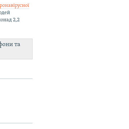
ронавірусної
людей
понад 2,2
фони та