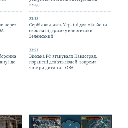
влада
23:38
ли через
Сербія виділить Україні два мільйони
ВА
євро на підтримку енергетики –
Зеленський
22:53
оборонна
Війська РФ атакували Павлоград,
ану і до
поранені дев’ять людей, зокрема
чотири дитини – ОВА