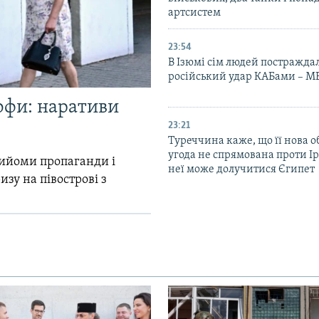
артсистем
23:54
В Ізюмі сім людей постражда
російський удар КАБами – М
офи: наративи
23:21
Туреччина каже, що її нова 
угода не спрямована проти Ір
прийоми пропаганди і
неї може долучитися Єгипет
зу на півострові з