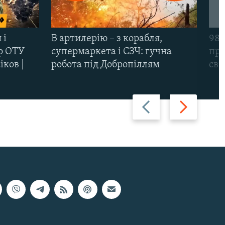
 і
В артилерію – з корабля,
98-
р ОТУ
супермаркета і СЗЧ: гучна
про
іков |
робота під Добропіллям
сві
Назад
Вперед