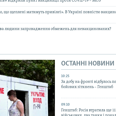
иїв» відкрили пункт вакцинації проти COVID-19 – МОЗ
, що щеплені матимуть привілеї». В Україні повністю вакци
ава людини запровадження обмежень для невакцинованих?
ОСТАННІ НОВИНИ
10:25
За добу на фронті відбулось п
бойових зіткнень – Генштаб
09:10
Генштаб: Росія втратила ще 1
військових, два танки і пона