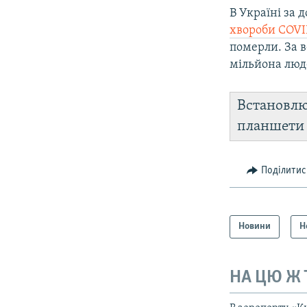
В Україні за 
хвороби COVI
померли. За в
мільйона люде
Встановл
планшет
Поділитис
Новини
Н
НА ЦЮ Ж