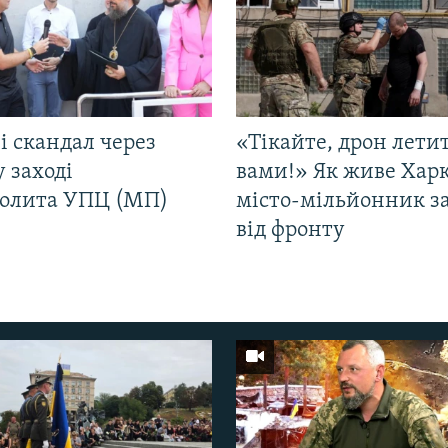
і скандал через
«Тікайте, дрон лети
у заході
вами!» Як живе Харк
олита УПЦ (МП)
місто-мільйонник з
від фронту