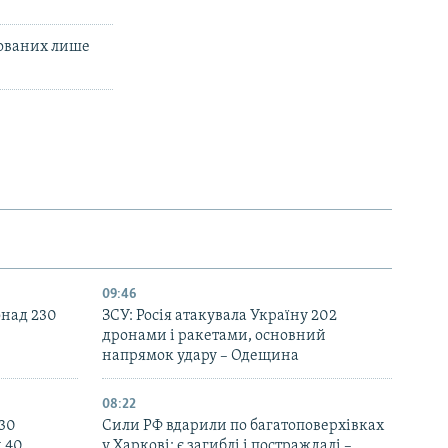
нованих лише
09:46
онад 230
ЗСУ: Росія атакувала Україну 202
дронами і ракетами, основний
напрямок удару – Одещина
08:22
130
Сили РФ вдарили по багатоповерхівках
д 40
у Харкові: є загиблі і постраждалі –