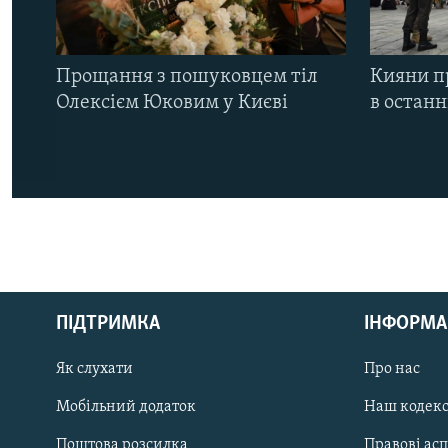
Прощання з пошуковцем тіл
Кияни п
Олексієм Юковим у Києві
в остан
КРИМ РЕАЛІЇ
РУС
ПІДТРИМКА
ІНФОРМА
УКР
КТАТ
Як слухати
Про нас
Мобільний додаток
Наш кодек
ДОЛУЧАЙСЯ!
Поштова розсилка
Правові ас