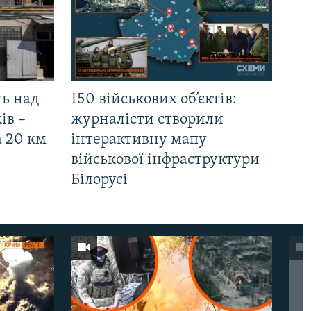
ть над
150 військових об’єктів:
ів –
журналісти створили
а 20 км
інтерактивну мапу
військової інфраструктури
Білорусі