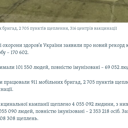
 бригад, 2 705 пунктів щеплення, 316 центрів вакцинації
і охорони здоров’я України заявили про новий рекорд к
бу – 170 602.
имали 101 550 людей, повністю імунізовані – 69 052 лю
 працювали 911 мобільних бригад, 2 705 пунктів щепл
нації.
вакцинальної кампанії щеплено 4 055 092 людини, з ни
 055 090 людей, повністю імунізовані – 2 353 218 осіб. З
408 308 щеплень.