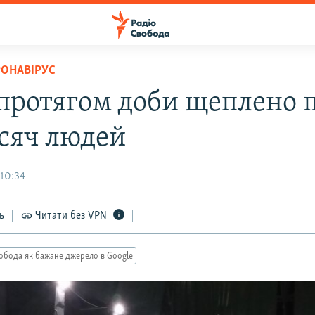
РОНАВІРУС
протягом доби щеплено 
исяч людей
 10:34
ь
Читати без VPN
обода як бажане джерело в Google