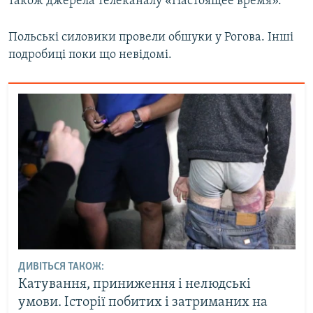
також джерела телеканалу «Настоящее время».
Усі сайти RFE/RL
Польські силовики провели обшуки у Рогова. Інші
подробиці поки що невідомі.
ДИВІТЬСЯ ТАКОЖ:
Катування, приниження і нелюдські
умови. Історії побитих і затриманих на