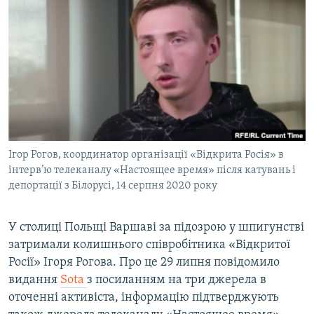
МУЛЬТИМЕДІА
ФОТО
СПЕЦПРОЄКТИ
ПОДКАСТИ
КРИМ РЕАЛІЇ
РУС
Ігор Рогов, координатор організації «Відкрита Росія» в
УКР
інтерв’ю телеканалу «Настоящее время» після катувань і
депортації з Білорусі, 14 серпня 2020 року
КТАТ
У столиці Польщі Варшаві за підозрою у шпигунстві
ДОЛУЧАЙСЯ!
затримали колишнього співробітника «Відкритої
Росії» Ігоря Рогова. Про це 29 липня повідомило
видання
Sota
з посиланням на три джерела в
оточенні активіста, інформацію підтверджують