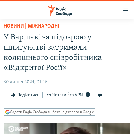
Доступність
посилання
Перейти
НОВИНИ | МІЖНАРОДНІ
до
РАДІО СВОБОДА – 70 РОКІВ
У Варшаві за підозрою у
основного
ВСЕ ЗА ДОБУ
матеріалу
шпигунстві затримали
СТАТТІ
Перейти
колишнього співробітника
до
ВІЙНА
ПОЛІТИКА
«Відкритої Росії»
основної
РОСІЙСЬКА «ФІЛЬТРАЦІЯ»
ЕКОНОМІКА
навігації
30 липня 2024, 01:46
Перейти
ДОНБАС.РЕАЛІЇ
СУСПІЛЬСТВО
до
Поділитись
Читати без VPN
КРИМ.РЕАЛІЇ
КУЛЬТУРА
пошуку
ТИ ЯК?
СПОРТ
Додати Радіо Свобода як бажане джерело в Google
СХЕМИ
УКРАЇНА
КИТАЙ.ВИКЛИКИ
СВІТ