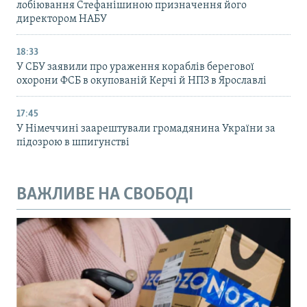
лобіювання Стефанішиною призначення його
директором НАБУ
18:33
У СБУ заявили про ураження кораблів берегової
охорони ФСБ в окупованій Керчі й НПЗ в Ярославлі
17:45
У Німеччині заарештували громадянина України за
підозрою в шпигунстві
ВАЖЛИВЕ НА СВОБОДІ