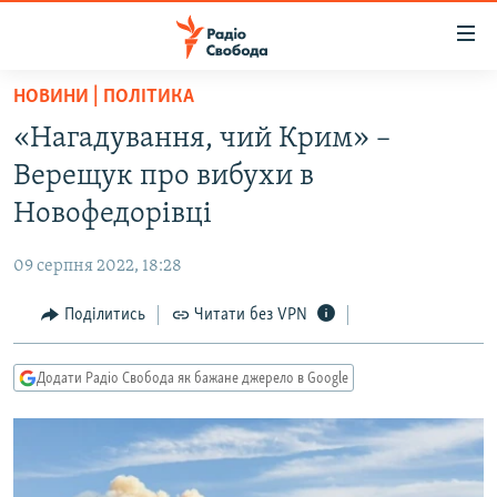
Доступність
посилання
Перейти
НОВИНИ | ПОЛІТИКА
до
РАДІО СВОБОДА – 70 РОКІВ
«Нагадування, чий Крим» –
основного
ВСЕ ЗА ДОБУ
матеріалу
Верещук про вибухи в
СТАТТІ
Перейти
Новофедорівці
до
ВІЙНА
ПОЛІТИКА
основної
09 серпня 2022, 18:28
РОСІЙСЬКА «ФІЛЬТРАЦІЯ»
ЕКОНОМІКА
навігації
Перейти
Поділитись
Читати без VPN
ДОНБАС.РЕАЛІЇ
СУСПІЛЬСТВО
до
КРИМ.РЕАЛІЇ
КУЛЬТУРА
пошуку
Додати Радіо Свобода як бажане джерело в Google
ТИ ЯК?
СПОРТ
СХЕМИ
УКРАЇНА
КИТАЙ.ВИКЛИКИ
СВІТ