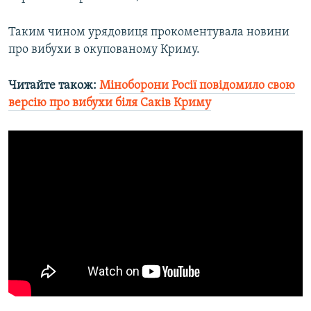
Усі сайти RFE/RL
Таким чином урядовиця прокоментувала новини
про вибухи в окупованому Криму.
Читайте також:
Міноборони Росії повідомило свою
версію про вибухи біля Саків Криму