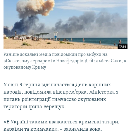
МУЛЬТИМЕДІА
ФОТО
СПЕЦПРОЄКТИ
ПОДКАСТИ
КРИМ РЕАЛІЇ
Раніше локальні медіа повідомили про вибухи на
РУС
військовому аеродромі в Новофедорівці, біля міста Саки, в
окупованому Криму
УКР
КТАТ
У світі 9 серпня відзначається День корінних
народів, повідомила віцепрем’єрка, міністерка з
ДОЛУЧАЙСЯ!
питань реінтеграції тимчасово окупованих
територій Ірина Верещук.
«В Україні такими вважаються кримські татари,
караїми та кримчаки», – зазначила вона.