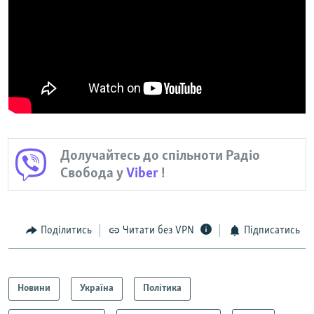
Долучайтесь до спільноти Радіо
Свобода у
Viber
!
Поділитись
Читати без VPN
Підписатись
Новини
Україна
Політика