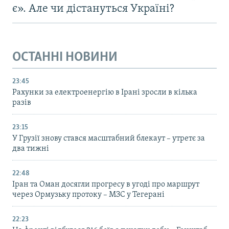
є». Але чи дістануться Україні?
ОСТАННІ НОВИНИ
23:45
Рахунки за електроенергію в Ірані зросли в кілька
разів
23:15
У Грузії знову стався масштабний блекаут – утретє за
два тижні
22:48
Іран та Оман досягли прогресу в угоді про маршрут
через Ормузьку протоку – МЗС у Тегерані
22:23