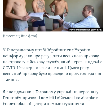
КИТАЙ.ВИКЛИКИ
МУЛЬТИМЕДІА
ФОТО
СПЕЦПРОЄКТИ
(ілюстраційне фото)
ПОДКАСТИ
У Генеральному штабі Збройних сил України
КРИМ РЕАЛІЇ
поінформували про результати весняного призову
РУС
на строкову військову службу, який через пандемію
УКР
COVID-19 завершився лише нині. Цього року
весняний призову було проведено протягом травня
КТАТ
– липня.
ДОЛУЧАЙСЯ!
Як повідомили в Головному управлінні персоналу
Генштабу, призовні комісії і військові комісаріати
(територіальні центри комплектування та