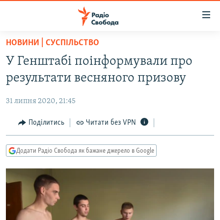
Доступність
посилання
Перейти
НОВИНИ | СУСПІЛЬСТВО
до
РАДІО СВОБОДА – 70 РОКІВ
У Генштабі поінформували про
основного
ВСЕ ЗА ДОБУ
матеріалу
результати весняного призову
СТАТТІ
Перейти
до
31 липня 2020, 21:45
ВІЙНА
ПОЛІТИКА
основної
РОСІЙСЬКА «ФІЛЬТРАЦІЯ»
Поділитись
Читати без VPN
ЕКОНОМІКА
навігації
Перейти
ДОНБАС.РЕАЛІЇ
СУСПІЛЬСТВО
до
Додати Радіо Свобода як бажане джерело в Google
КРИМ.РЕАЛІЇ
КУЛЬТУРА
пошуку
ТИ ЯК?
СПОРТ
СХЕМИ
УКРАЇНА
ПРИАЗОВ’Я
СВІТ