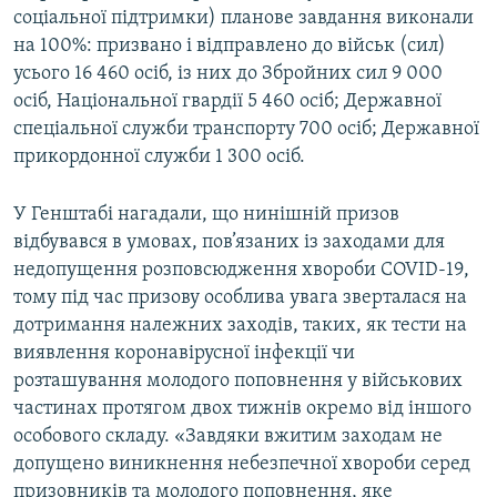
соціальної підтримки) планове завдання виконали
на 100%: призвано і відправлено до військ (сил)
Усі сайти RFE/RL
усього 16 460 осіб, із них до Збройних сил 9 000
осіб, Національної гвардії 5 460 осіб; Державної
спеціальної служби транспорту 700 осіб; Державної
прикордонної служби 1 300 осіб.
У Генштабі нагадали, що нинішній призов
відбувався в умовах, пов’язаних із заходами для
недопущення розповсюдження хвороби СOVID-19,
тому під час призову особлива увага зверталася на
дотримання належних заходів, таких, як тести на
виявлення коронавірусної інфекції чи
розташування молодого поповнення у військових
частинах протягом двох тижнів окремо від іншого
особового складу. «Завдяки вжитим заходам не
допущено виникнення небезпечної хвороби серед
призовників та молодого поповнення, яке