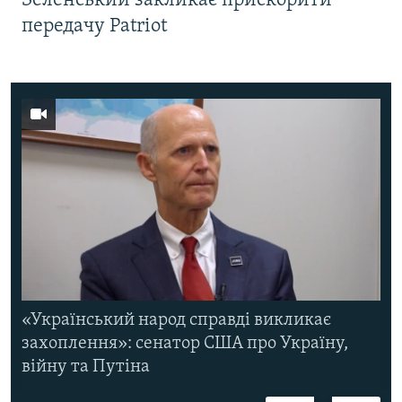
Зеленський закликає прискорити
передачу Patriot
«Український народ справді викликає
захоплення»: сенатор США про Україну,
війну та Путіна