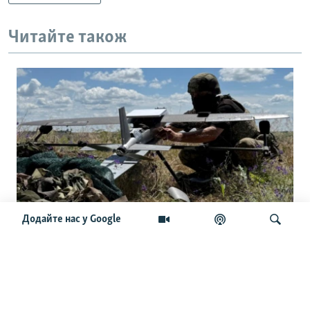
Читайте також
Додайте нас у Google
Українські командири приїхали до
США: розкрили сенаторам секрети
дронової війни
Шукати