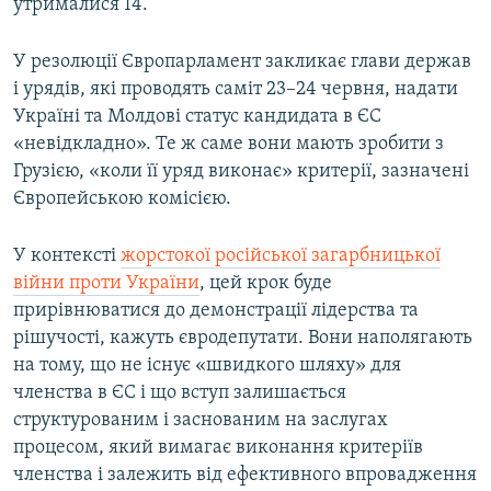
утрималися 14.
Усі сайти RFE/RL
У резолюції Європарламент закликає глави держав
і урядів, які проводять саміт 23–24 червня, надати
Україні та Молдові статус кандидата в ЄС
«невідкладно». Те ж саме вони мають зробити з
Грузією, «коли її уряд виконає» критерії, зазначені
Європейською комісією.
У контексті
жорстокої російської загарбницької
війни проти України
, цей крок буде
прирівнюватися до демонстрації лідерства та
рішучості, кажуть євродепутати. Вони наполягають
на тому, що не існує «швидкого шляху» для
членства в ЄС і що вступ залишається
структурованим і заснованим на заслугах
процесом, який вимагає виконання критеріїв
членства і залежить від ефективного впровадження