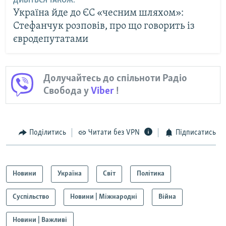
ДИВІТЬСЯ ТАКОЖ:
Україна йде до ЄС «чесним шляхом»:
Стефанчук розповів, про що говорить із
євродепутатами
Долучайтесь до спільноти Радіо
Свобода у
Viber
!
Поділитись
Читати без VPN
Підписатись
Новини
Україна
Світ
Політика
Суспільство
Новини | Міжнародні
Війна
Новини | Важливі