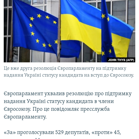
МУЛЬТИМЕДІА
ФОТО
СПЕЦПРОЄКТИ
ПОДКАСТИ
КРИМ РЕАЛІЇ
РУС
Це вже друга резолюція Європарламенту на підтримку
УКР
надання Україні статусу кандидата на вступ до Євросоюзу.
КТАТ
Європарламент ухвалив резолюцію про підтримку
надання Україні статусу кандидата в члени
ДОЛУЧАЙСЯ!
Євросоюзу. Про це повідомляє пресслужба
Європарламенту.
«За» проголосували 529 депутатів, «проти» 45,