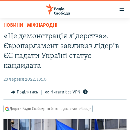
Доступність
посилання
Перейти
НОВИНИ | МІЖНАРОДНІ
до
РАДІО СВОБОДА – 70 РОКІВ
«Це демонстрація лідерства».
основного
ВСЕ ЗА ДОБУ
матеріалу
Європарламент закликав лідерів
СТАТТІ
Перейти
ЄС надати Україні статус
до
ВІЙНА
ПОЛІТИКА
кандидата
основної
РОСІЙСЬКА «ФІЛЬТРАЦІЯ»
ЕКОНОМІКА
навігації
23 червня 2022, 13:10
Перейти
ДОНБАС.РЕАЛІЇ
СУСПІЛЬСТВО
до
Поділитись
Читати без VPN
КРИМ.РЕАЛІЇ
КУЛЬТУРА
пошуку
ТИ ЯК?
СПОРТ
Додати Радіо Свобода як бажане джерело в Google
СХЕМИ
УКРАЇНА
КИТАЙ.ВИКЛИКИ
СВІТ