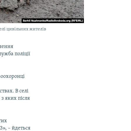
белі цивільних жителів
онення
лужба поліції
воохоронці
твах. В селі
 з яких після
тих
3», – йдеться