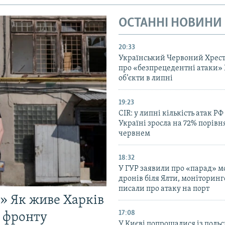
ОСТАННІ НОВИНИ
20:33
Український Червоний Хрест
про «безпрецедентні атаки» 
об’єкти в липні
19:23
CIR: у липні кількість атак РФ
Україні зросла на 72% порівн
червнем
18:32
У ГУР заявили про «парад» 
дронів біля Ялти, моніторинг
писали про атаку на порт
!» Як живе Харків
17:08
д фронту
У Києві попрощалися із поль