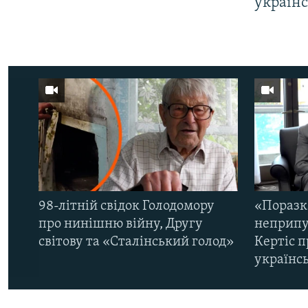
україн
98-літній свідок Голодомору
«Поразк
про нинішню війну, Другу
неприпу
світову та «Сталінський голод»
Кертіс п
українс