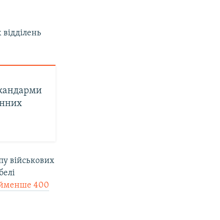
х відділень
 жандарми
єнних
упу військових
белі
айменше 400