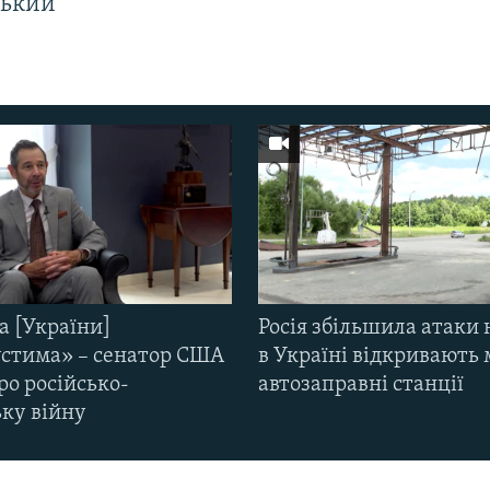
ський
а [України]
Росія збільшила атаки 
стима» – сенатор США
в Україні відкривають 
ро російсько-
автозаправні станції
ьку війну