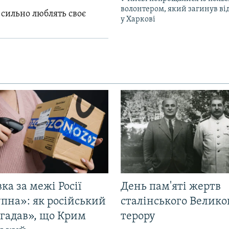
волонтером, який загинув ві
 сильно люблять своє
у Харкові
ка за межі Росії
День пам'яті жертв
пна»: як російський
сталінського Велико
згадав», що Крим
терору