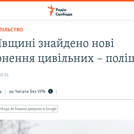
СПІЛЬСТВО
ївщині знайдено нові
онення цивільних – поліц
20:51
ь
Читати без VPN
обода як бажане джерело в Google