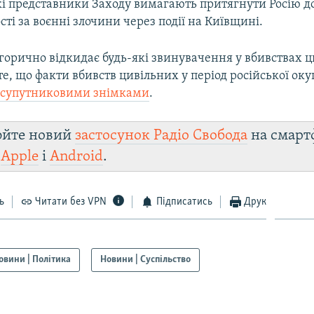
які представники Заходу вимагають притягнути Росію д
сті за воєнні злочини через події на Київщині.
горично відкидає будь-які звинувачення у вбивствах ц
те, що факти вбивств цивільних у період російської оку
і
супутниковими знімками
.
юйте новий
застосунок Радіо Свобода
на смарт
и
Apple
і
Android
.
ь
Читати без VPN
Підписатись
Друк
овини | Політика
Новини | Суспільство