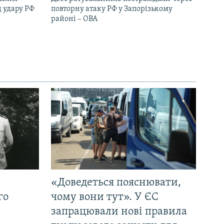
д удару РФ
повторну атаку РФ у Запорізькому
районі – ОВА
«Доведеться пояснювати,
го
чому вони тут». У ЄС
запрацювали нові правила