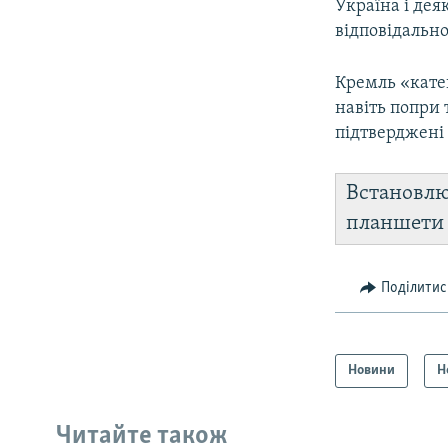
Україна і де
відповідально
Кремль «кате
навіть попри 
підтверджен
Встановл
планшет
Поділитис
Новини
Н
Читайте також