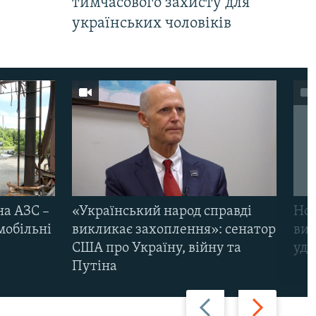
тимчасового захисту для
українських чоловіків
на АЗС –
«Український народ справді
Нов
мобільні
викликає захоплення»: сенатор
виж
США про Україну, війну та
уда
Путіна
Назад
Вперед