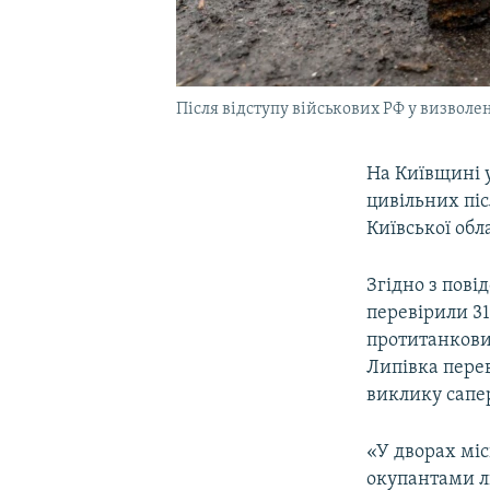
Після відступу військових РФ у визволе
На Київщині 
цивільних піс
Київської обла
Згідно з пові
перевірили 31
протитанковим
Липівка перев
виклику сапер
«У дворах мі
окупантами лю