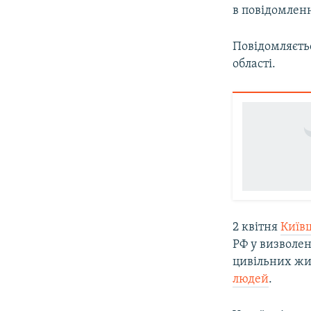
в повідомленн
Повідомляєтьс
області.
2 квітня
Київщ
РФ у визволен
цивільних жит
людей
.