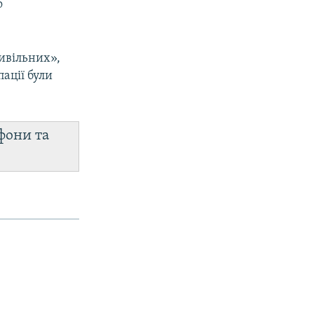
о
ивільних»,
пації були
фони та