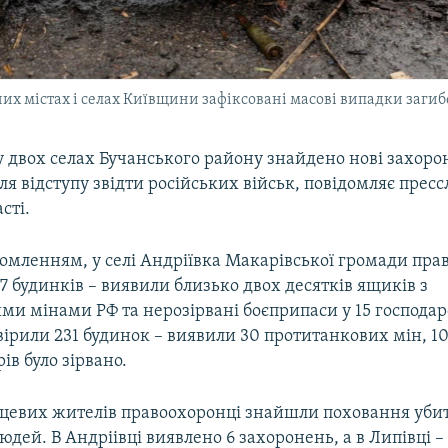
них містах і селах Київщини зафіксовані масові випадки заги
у двох селах Бучанського району знайдено нові захор
ля відступу звідти російських військ, повідомляє пресс
сті.
домленням, у селі Андріївка Макарівської громади пра
7 будинків – виявили близько двох десятків ящиків з
и мінами РФ та нерозірвані боєприпаси у 15 господарс
ірили 231 будинок – виявили 30 протитанкових мін, 10
ів було зірвано.
сцевих жителів правоохоронці знайшли поховання уби
дей. В Андріівці виявлено 6 захоронень, а в Липівці – 