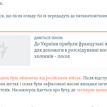
і.
я, що після огляду тіл їх передадуть до патанатомічни
ДИВІТЬСЯ ТАКОЖ:
До України прибули французькі
для допомоги в розслідуванні во
злочинів – посол
ина була звільнена від російських військ
. Після відст
их містах і селах були зафіксовані масові випадки заги
елів. Насамперед йдеться про Бучу, де
загинули щон