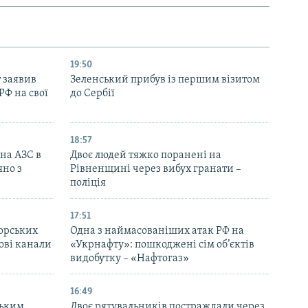
19:50
 заявив
Зеленський прибув із першим візитом
РФ на свої
до Сербії
18:57
 на АЗС в
Двоє людей тяжко поранені на
яно з
Рівненщині через вибух гранати –
поліція
17:51
морських
Одна з наймасованіших атак РФ на
ові канали
«Укрнафту»: пошкоджені сім об’єктів
видобутку – «Нафтогаз»
16:49
ським
Двоє рятувальників постраждали через