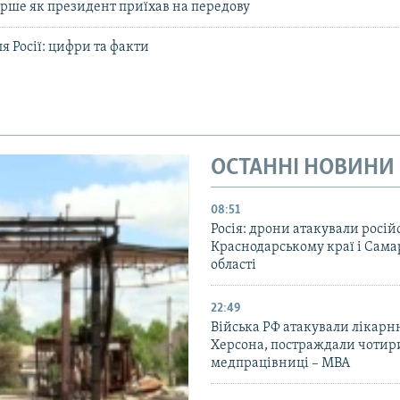
рше як президент приїхав на передову
я Росії: цифри та факти
ОСТАННІ НОВИНИ
08:51
Росія: дрони атакували росій
Краснодарському краї і Сама
області
22:49
Війська РФ атакували лікарн
Херсона, постраждали чотир
медпрацівниці – МВА