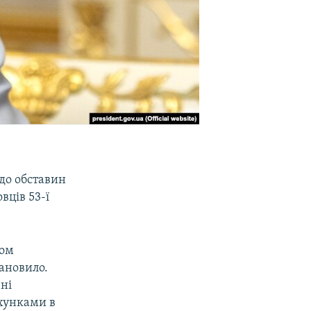
до обставин
вців 53-ї
зом
тановило.
ні
ахунками в