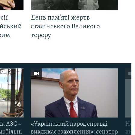
сії
День пам'яті жертв
ійський
сталінського Великого
Крим
терору
на АЗС –
«Український народ справді
Нов
мобільні
викликає захоплення»: сенатор
виж