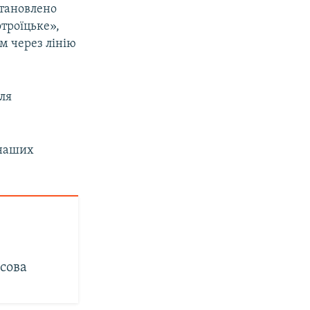
становлено
троїцьке»,
м через лінію
ля
 наших
сова