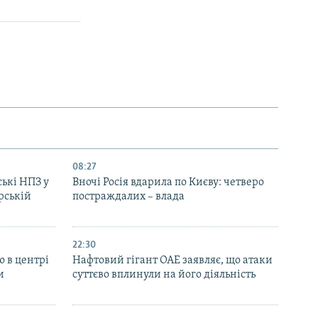
08:27
ські НПЗ у
Вночі Росія вдарила по Києву: четверо
рській
постраждалих – влада
22:30
ю в центрі
Нафтовий гігант ОАЕ заявляє, що атаки
и
суттєво вплинули на його діяльність