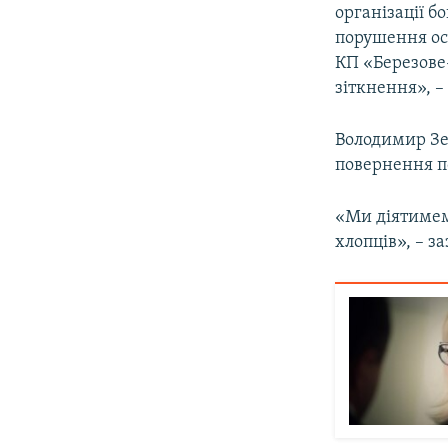
організації б
порушення ос
КП «Березове
зіткнення», –
Володимир Зе
повернення п
«Ми діятимем
хлопців», – з