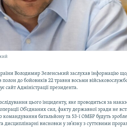
ький
раїни Володимир Зеленський заслухав інформацію що
 полон до бойовиків 22 травня восьми військовослужбо
є сайт Адміністрації президента.
слідування цього інциденту, яке проводиться за нака
перації Об’єднаних сил, факту державної зради не вс
о командування батальйону та 53-ї ОМБР будуть зробле
та дисциплінарні висновки у зв’язку з суттєвими прор