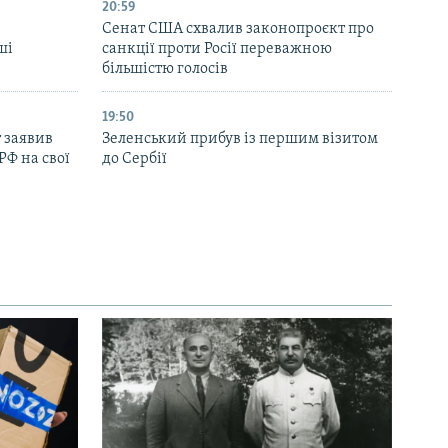
20:59
Cенат США схвалив законопроєкт про
ші
санкції проти Росії переважною
більшістю голосів
19:50
 заявив
Зеленський прибув із першим візитом
РФ на свої
до Сербії