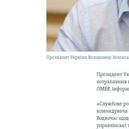
Президент України Володимир Зеленс
Президент Ук
потрапляння в
ОМБР, інформу
«Службове роз
командувача о
Водночас щод
управлінські 