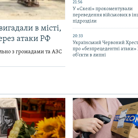
21:56
У «Скелі» прокоментували
переведення військових в ін
підрозділи
вигадали в місті,
20:33
ерез атаки РФ
Український Червоний Хрест
про «безпрецедентні атаки» 
ільно з громадами та АЗС
об’єкти в липні