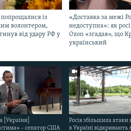
 попрощалися із
«Доставка за межі Ро
ким волонтером,
недоступна»: як рос
гинув від удару РФ у
Ozon «згадав», що 
і
український
а [України]
Росія збільшила атаки 
стима» – сенатор США
в Україні відкривають 