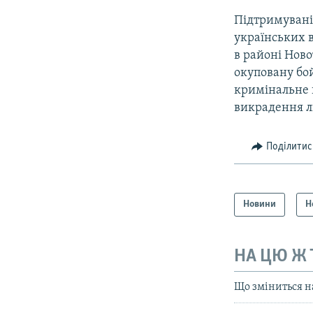
Підтримувані
українських 
в районі Ново
окуповану бой
кримінальне 
викрадення 
Поділитис
Новини
Н
НА ЦЮ Ж
Що зміниться н