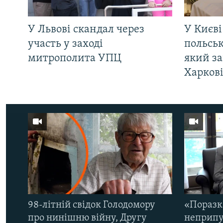
У Львові скандал через
У Києві
участь у заході
польсь
митрополита УПЦ
який за
Харков
98-літній свідок Голодомору
«Поразк
про нинішню війну, Другу
неприпу