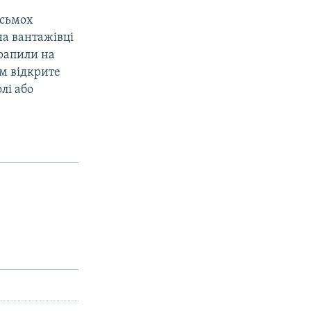
ісьмох
на вантажівці
трапили на
ом відкрите
лі або