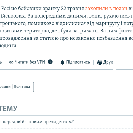
 Росією бойовики зранку 22 травня
захопили в полон
в
військових. За попередніми даними, вони, рухаючись 
троїцького, помилково відхилилися від маршруту і по
овиками територію, де і були затримані. За цим факт
провадження за статтею про незаконне позбавлення во
людини.
ь
Читати без VPN
Підписатись
Друк
овини | Політика
 ТЕМУ
а передовій з новим президентом?