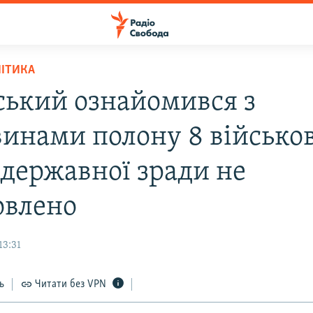
ЛІТИКА
ський ознайомився з
винами полону 8 військо
 державної зради не
овлено
13:31
ь
Читати без VPN