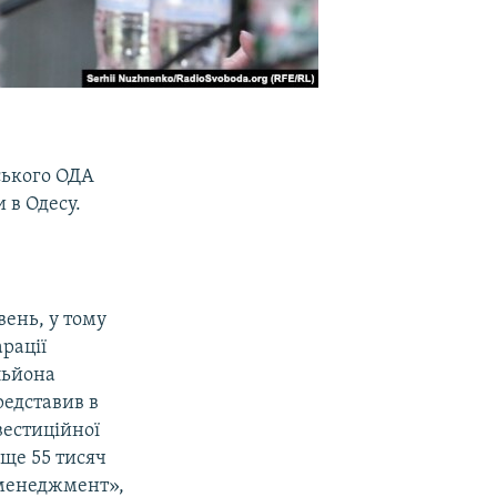
ського ОДА
 в Одесу.
вень, у тому
рації
льйона
редставив в
вестиційної
 ще 55 тисяч
 менеджмент»,