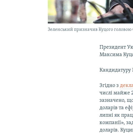
Зеленський призначив Куцого головою 
Президент Ук
Максима Куцог
Кандидатуру 
Згідно з
декл
числі майже 2
зазначено, що
доларів та еф
липні як прац
компанії», за
доларів. Куци