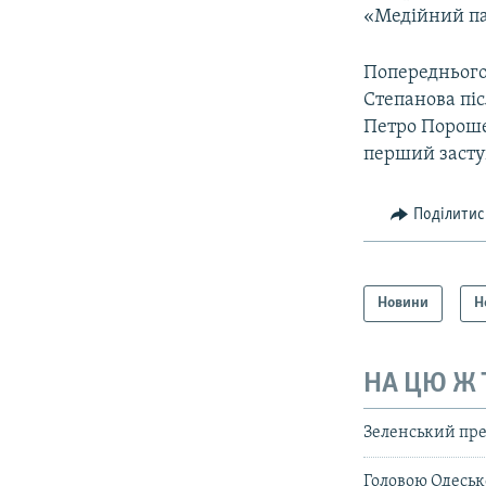
«Медійний па
Попереднього
Степанова пі
Петро Порошен
перший засту
Поділитис
Новини
Н
НА ЦЮ Ж
Зеленський пре
Головою Одеськ