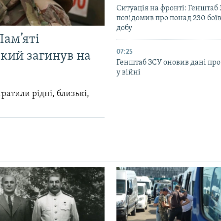
Ситуація на фронті: Генштаб
повідомив про понад 230 бої
добу
Пам’яті
07:25
який загинув на
Генштаб ЗСУ оновив дані про
у війні
ратили рідні, близькі,