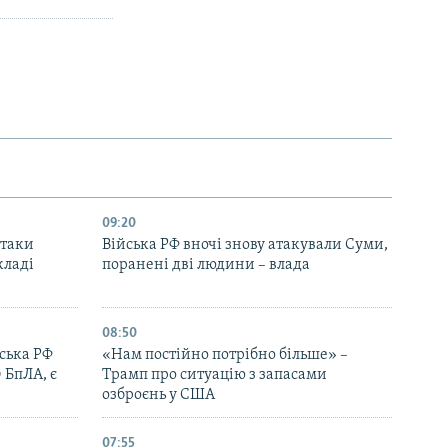
09:20
атаки
Війська РФ вночі знову атакували Суми,
кладі
поранені дві людини – влада
08:50
йська РФ
«Нам постійно потрібно більше» –
 БпЛА, є
Трамп про ситуацію з запасами
озброєнь у США
07:55