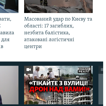
вати,
Масований удар по Києву та
С
області: 17 загиблих,
равила
незбита балістика,
 для
атаковані логістичні
ів
центри