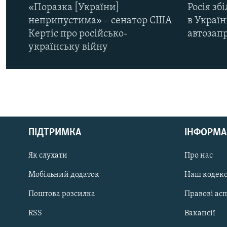
«Поразка [України]
Росія зб
неприпустима» – сенатор США
в Україн
Кертіс про російсько-
автозапр
українську війну
КРИМ РЕАЛІЇ
РУС
ПІДТРИМКА
ІНФОРМА
УКР
КТАТ
Як слухати
Про нас
Мобільний додаток
Наш кодек
ДОЛУЧАЙСЯ!
Поштова розсилка
Правові ас
RSS
Вакансії