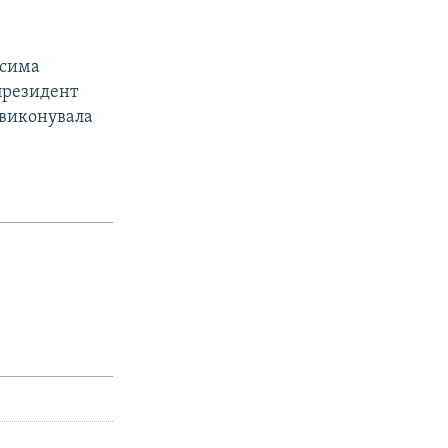
ксима
президент
 виконувала