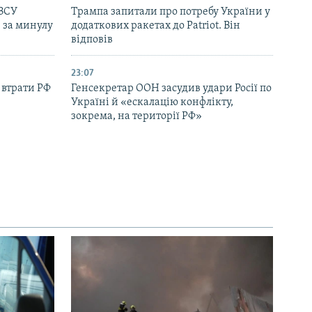
 ЗСУ
Трампа запитали про потребу України у
в за минулу
додаткових ракетах до Patriot. Він
відповів
23:07
 втрати РФ
Генсекретар ООН засудив удари Росії по
Україні й «ескалацію конфлікту,
зокрема, на території РФ»