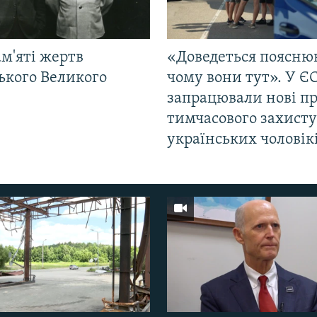
м'яті жертв
«Доведеться поясню
ького Великого
чому вони тут». У Є
запрацювали нові п
тимчасового захисту
українських чоловік