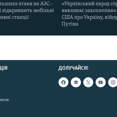
ільшила атаки на АЗС –
«Український народ сп
і відкривають мобільні
викликає захоплення»:
авні станції
США про Україну, війну
Путіна
ЦІЯ
ДОЛУЧАЙСЯ!
с
пекти