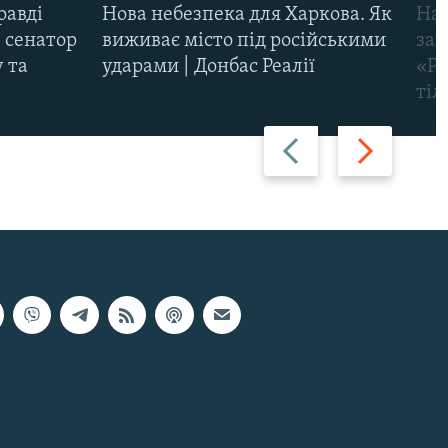
равді
Нова небезпека для Харкова. Як
Наш
 сенатор
виживає місто під російськими
заг
 та
ударами | Донбас Реалії
«Ри
тіл
Назад
Вперед