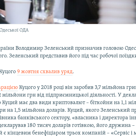
Одеської ОДА
раїни Володимир Зеленський призначив головою Оде
о. Зеленський представив його під час робочої поїздки
Куцого
9 жовтня схвалив уряд
.
арацією
Куцого у 2018 році він заробив 3,7 мільйона гри
 мільйони грн від підприємницької діяльності. У декла
 Куций має два види криптовалют – біткойни на 1,1 мі
іри на 1,5 мільйона доларів. Куций, якого Зеленський п
івника банківського сектору, «власника і директора ін
декларував 180 тисяч доларів готівкою, його дружина –
й є кінцевим бенефіціаром трьох компаній – «Сервіс і