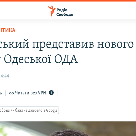
ЛІТИКА
ський представив нового
у Одеської ОДА
14:44
ь
Читати без VPN
обода як бажане джерело в Google