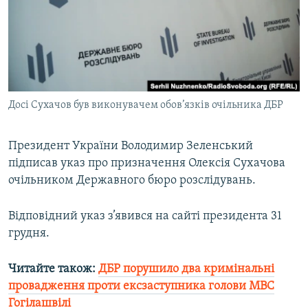
КИТАЙ.ВИКЛИКИ
МУЛЬТИМЕДІА
ФОТО
СПЕЦПРОЄКТИ
Досі Сухачов був виконувачем обов’язків очільника ДБР
ПОДКАСТИ
Президент України Володимир Зеленський
КРИМ РЕАЛІЇ
підписав указ про призначення Олексія Сухачова
РУС
очільником Державного бюро розслідувань.
УКР
КТАТ
Відповідний указ з’явився на сайті президента 31
грудня.
ДОЛУЧАЙСЯ!
Читайте також:
ДБР порушило два кримінальні
провадження проти ексзаступника голови МВС
Гогілашвілі