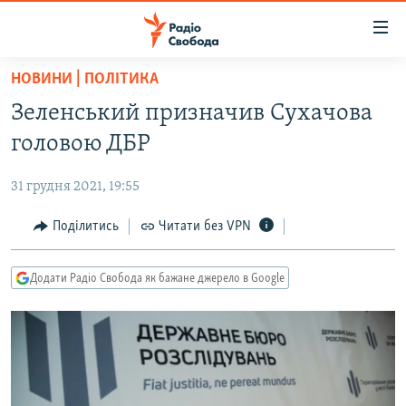
Доступність
посилання
Перейти
НОВИНИ | ПОЛІТИКА
до
РАДІО СВОБОДА – 70 РОКІВ
Зеленський призначив Сухачова
основного
ВСЕ ЗА ДОБУ
матеріалу
головою ДБР
СТАТТІ
Перейти
до
31 грудня 2021, 19:55
ВІЙНА
ПОЛІТИКА
основної
РОСІЙСЬКА «ФІЛЬТРАЦІЯ»
Поділитись
Читати без VPN
ЕКОНОМІКА
навігації
Перейти
ДОНБАС.РЕАЛІЇ
СУСПІЛЬСТВО
до
Додати Радіо Свобода як бажане джерело в Google
КРИМ.РЕАЛІЇ
КУЛЬТУРА
пошуку
ТИ ЯК?
СПОРТ
СХЕМИ
УКРАЇНА
ПРИАЗОВ’Я
СВІТ