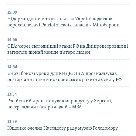
15:09
Нідерланди не можуть надати Україні додаткові
перехоплювачі Patriot зі своїх запасів – Міноборони
14:56
ОВА: через сьогоднішні атаки РФ на Дніпропетровщині
загинули щонайменше п’ятеро людей
14:34
«Нові бойові уроки для КНДР»: ISW проаналізував
розгортання північнокорейських ракетних сил у РФ
13:54
Російський дрон атакував маршрутку у Херсоні,
постраждали п’ятеро людей – МВА
13:39
Ющенко очолив Наглядову раду музею Голодомору